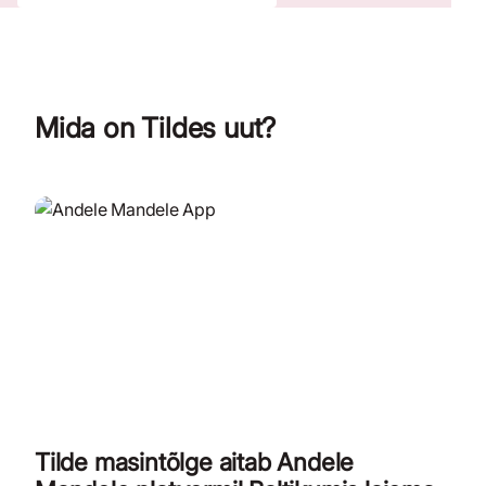
Mida on Tildes uut?
Tilde masintõlge aitab Andele