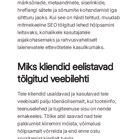
märksõnade, metaandmete, siselinkide,
hreflangi sätete ja sõnumite kohandamist iga
sihtturu jaoks. Kui see on hästi tehtud, muudab
mitmekeelne SEO tõlgitud lehed hõlpsamini
leitavaks, kohalikele kasutajatele
asjakohasemaks ja rahvusvaheliselt
laienevatele ettevõtetele kasulikumaks.
Miks kliendid eelistavad
tõlgitud veebilehti
Teie kliendid usaldavad ja kasutavad teie
veebisaiti palju tõenäolisemalt, kui tooteinfo,
teenuselehed ja tugiteenuse sisu on nende
emakeeles. Tõlke abil saavad nad teie
pakkumist kiiremini mõista, võimalusi
hõlpsamalt võrrelda ja end enne ostu
sooritamist kindlalt tunda.