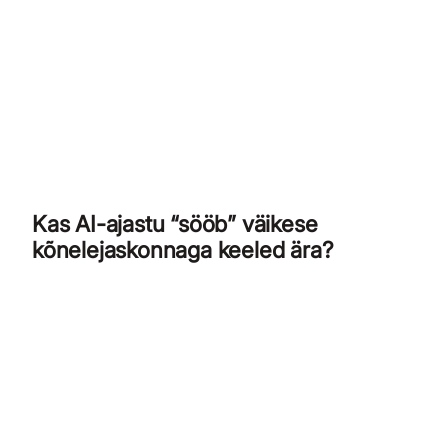
Kas AI-ajastu “sööb” väikese
kõnelejaskonnaga keeled ära?