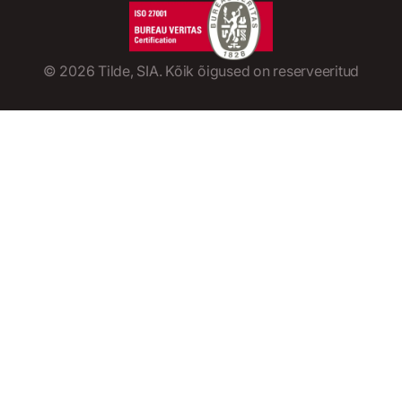
©
2026
Tilde, SIA. Kõik õigused on reserveeritud