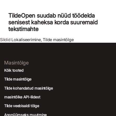
TildeOpen suudab nüüd töödelda
senisest kaheksa korda suuremaid
tekstimahte
Sildid
Lokaliseerimine
,
Tilde masintõlge
Masintõlge
Kõik tooted
Tilde masintõlge
Tilde kohandatud masintõlge
masintõlke API-liidest
Tilde veebisaidi tõlge
Anonüümseks muutmine