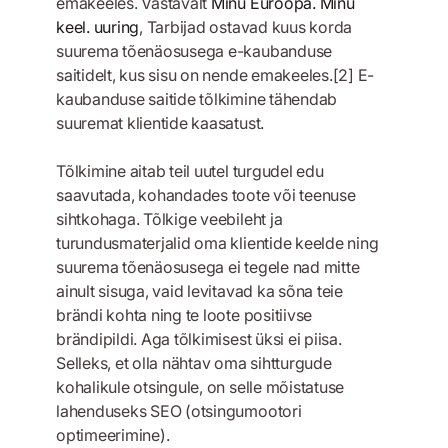
emakeeles. Vastavalt
Minu Euroopa. Minu
keel. uuring
, Tarbijad ostavad kuus korda
suurema tõenäosusega e-kaubanduse
saitidelt, kus sisu on nende emakeeles.[2] E-
kaubanduse saitide tõlkimine tähendab
suuremat klientide kaasatust.
Tõlkimine aitab teil uutel turgudel edu
saavutada, kohandades toote või teenuse
sihtkohaga. Tõlkige veebileht ja
turundusmaterjalid oma klientide keelde ning
suurema tõenäosusega ei tegele nad mitte
ainult sisuga, vaid levitavad ka sõna teie
brändi kohta ning te loote positiivse
brändipildi. Aga tõlkimisest üksi ei piisa.
Selleks, et olla nähtav oma sihtturgude
kohalikule otsingule, on selle mõistatuse
lahenduseks SEO (otsingumootori
optimeerimine).