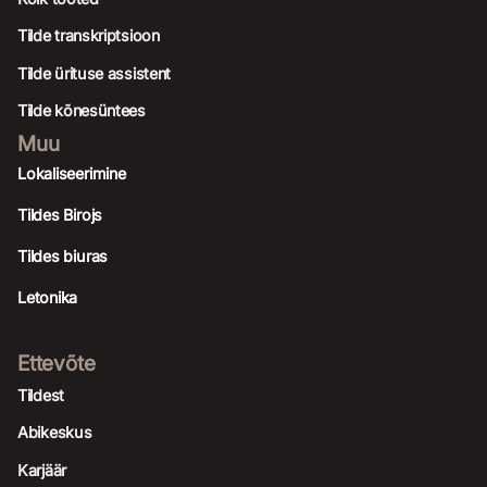
Tilde transkriptsioon
Tilde ürituse assistent
Tilde kõnesüntees
Muu
Lokaliseerimine
Tildes Birojs
Tildes biuras
Letonika
Ettevõte
Tildest
Abikeskus
Karjäär