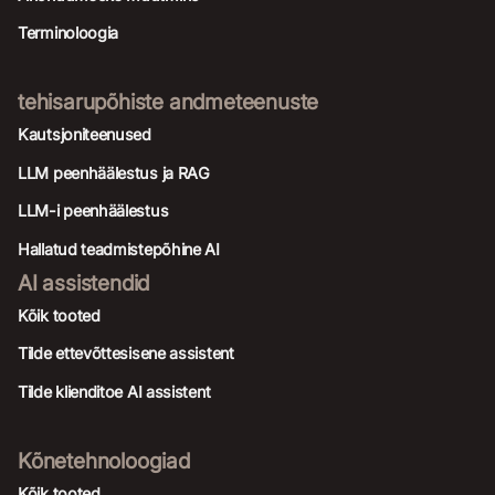
Terminoloogia
tehisarupõhiste andmeteenuste
Kautsjoniteenused
LLM peenhäälestus ja RAG
LLM-i peenhäälestus
Hallatud teadmistepõhine AI
AI assistendid
Kõik tooted
Tilde ettevõttesisene assistent
Tilde klienditoe AI assistent
Kõnetehnoloogiad
Kõik tooted