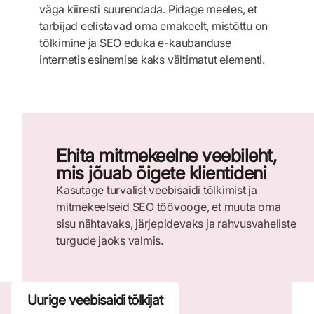
väga kiiresti suurendada. Pidage meeles, et
tarbijad eelistavad oma emakeelt, mistõttu on
tõlkimine ja SEO eduka e-kaubanduse
internetis esinemise kaks vältimatut elementi.
Ehita mitmekeelne veebileht,
mis jõuab õigete klientideni
Kasutage turvalist veebisaidi tõlkimist ja
mitmekeelseid SEO töövooge, et muuta oma
sisu nähtavaks, järjepidevaks ja rahvusvaheliste
turgude jaoks valmis.
Uurige veebisaidi tõlkijat