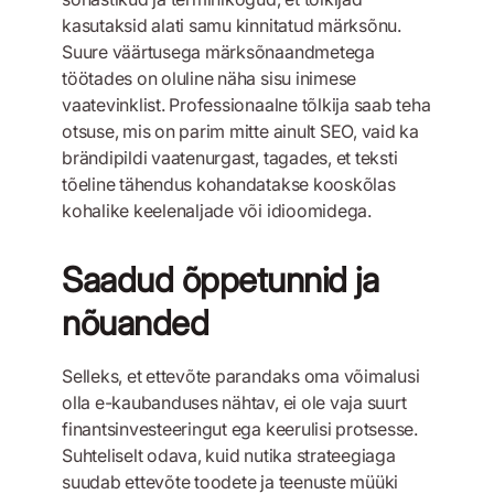
kasutaksid alati samu kinnitatud märksõnu.
Suure väärtusega märksõnaandmetega
töötades on oluline näha sisu inimese
vaatevinklist. Professionaalne tõlkija saab teha
otsuse, mis on parim mitte ainult SEO, vaid ka
brändipildi vaatenurgast, tagades, et teksti
tõeline tähendus kohandatakse kooskõlas
kohalike keelenaljade või idioomidega.
Saadud õppetunnid ja
nõuanded
Selleks, et ettevõte parandaks oma võimalusi
olla e-kaubanduses nähtav, ei ole vaja suurt
finantsinvesteeringut ega keerulisi protsesse.
Suhteliselt odava, kuid nutika strateegiaga
suudab ettevõte toodete ja teenuste müüki