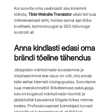
Kui soovite oma veebisaidi sisu kiiremini
tõlkida,
Tilde Website Translator
aitab teil luua
mitmekeelseid lehti, hoides samal ajal tõlke
kvaliteeti, terminoloogiat ja SEO töövooge
kontrolli all.
Anna kindlasti edasi oma
brändi tõeline tähendus
Järjepidev märksõnade tuvastamine ja
lokaliseerimine teie sisus on võti, mis annab
teile eelise Interneti otsingupusles. Soovitame
luua meeskonnatöö tõlketeenuse pakkujaga,
kes on kogenud märksõnade loomist ja
järjekindlat kasutamist tõlgete lõikes mitmes
keeles. Professionaalsed toimetajad loovad
sõnastikud ja terminikogud, et tõlkijad