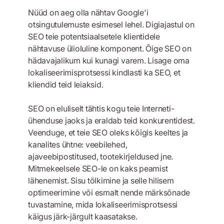
Nüüd on aeg olla nähtav Google'i
otsingutulemuste esimesel lehel. Digiajastul on
SEO teie potentsiaalsetele klientidele
nähtavuse ülioluline komponent. Õige SEO on
hädavajalikum kui kunagi varem. Lisage oma
lokaliseerimisprotsessi kindlasti ka SEO, et
kliendid teid leiaksid.
SEO on eluliselt tähtis kogu teie Interneti-
ühenduse jaoks ja eraldab teid konkurentidest.
Veenduge, et teie SEO oleks kõigis keeltes ja
kanalites ühtne: veebilehed,
ajaveebipostitused, tootekirjeldused jne.
Mitmekeelsele SEO-le on kaks peamist
lähenemist. Sisu tõlkimine ja selle hilisem
optimeerimine või esmalt nende märksõnade
tuvastamine, mida lokaliseerimisprotsessi
käigus järk-järgult kaasatakse.