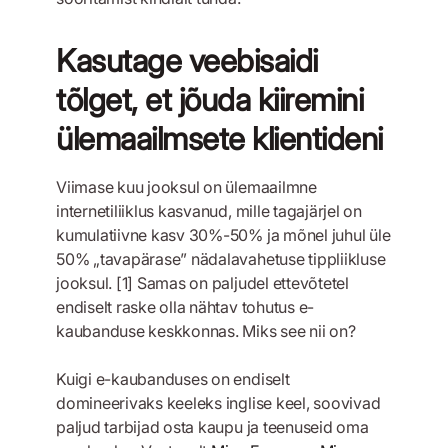
Kasutage veebisaidi
tõlget, et jõuda kiiremini
ülemaailmsete klientideni
Viimase kuu jooksul on ülemaailmne
internetiliiklus kasvanud, mille tagajärjel on
kumulatiivne kasv 30%-50% ja mõnel juhul üle
50% „tavapärase” nädalavahetuse tippliikluse
jooksul. [1] Samas on paljudel ettevõtetel
endiselt raske olla nähtav tohutus e-
kaubanduse keskkonnas. Miks see nii on?
Kuigi e-kaubanduses on endiselt
domineerivaks keeleks inglise keel, soovivad
paljud tarbijad osta kaupu ja teenuseid oma