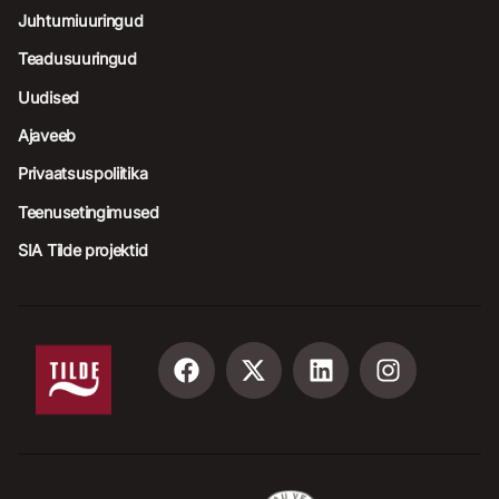
Juhtumiuuringud
Teadusuuringud
Uudised
Ajaveeb
Privaatsuspoliitika
Teenusetingimused
SIA Tilde projektid