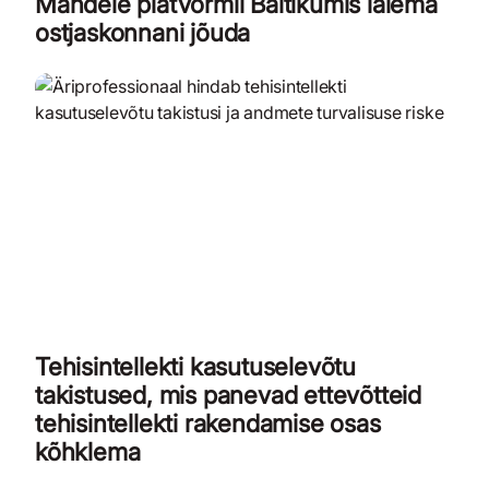
Mandele platvormil Baltikumis laiema
ostjaskonnani jõuda
Tehisintellekti kasutuselevõtu
takistused, mis panevad ettevõtteid
tehisintellekti rakendamise osas
kõhklema