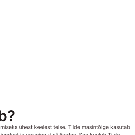
ab?
imiseks ühest keelest teise. Tilde masintõlge kasutab
jundust ja vormingut säilitades. See kuulub Tilde