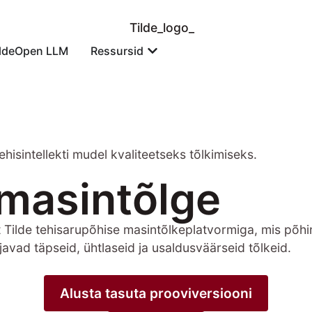
ildeOpen LLM
Ressursid
sintellekti mudel kvaliteetseks tõlkimiseks.
masintõlge
selt Tilde tehisarupõhise masintõlkeplatvormiga, mis p
ajavad täpseid, ühtlaseid ja usaldusväärseid tõlkeid.
Alusta tasuta prooviversiooni