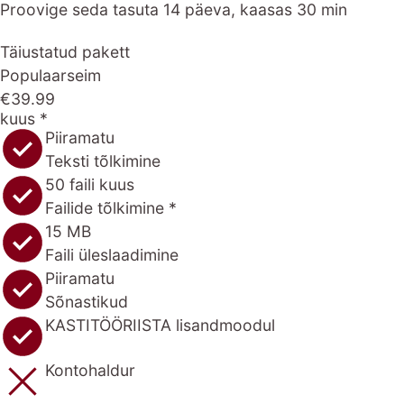
Proovige seda tasuta 14 päeva, kaasas 30 min
Täiustatud pakett
Populaarseim
€39.99
kuus *
Piiramatu
Teksti tõlkimine
50 faili kuus
Failide tõlkimine *
15 MB
Faili üleslaadimine
Piiramatu
Sõnastikud
KASTITÖÖRIISTA lisandmoodul
Kontohaldur