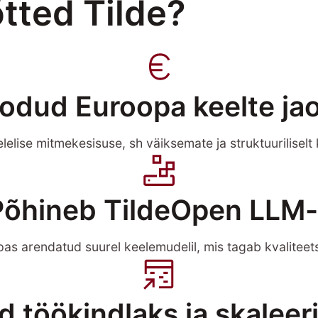
õtted Tilde?
odud Euroopa keelte ja
elise mitmekesisuse, sh väiksemate ja struktuuriliselt
Põhineb TildeOpen LLM-i
as arendatud suurel keelemudelil, mis tagab kvaliteet
 töökindlaks ja skaleer