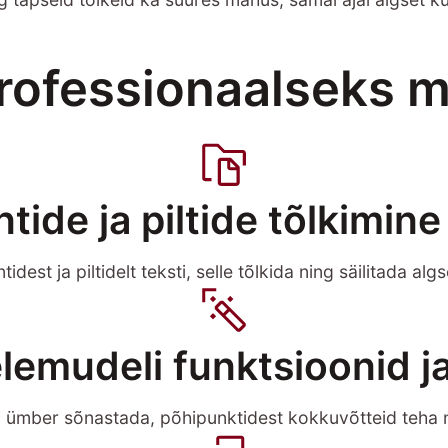
professionaalseks 
tide ja piltide tõlkimine
est ja piltidelt teksti, selle tõlkida ning säilitada al
lemudeli funktsioonid j
 ümber sõnastada, põhipunktidest kokkuvõtteid teha n