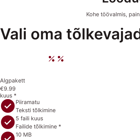
Kohe töövalmis, pain
Vali oma tõlkevaja
Igakuine
Iga-aastane
API int
Algpakett
€9.99
kuus *
Piiramatu
Teksti tõlkimine
5 faili kuus
Failide tõlkimine *
10 MB