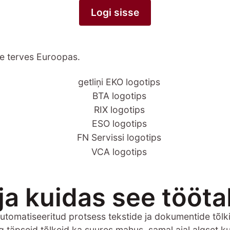
Logi sisse
se terves Euroopas.
ja kuidas see tööt
automatiseeritud protsess tekstide ja dokumentide tõlk
g täpseid tõlkeid ka suures mahus, samal ajal algset ku