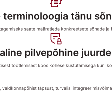
 terminoloogia tänu sõn
tagamiseks saate määratleda konkreetsete sõnade ja f
aline pilvepõhine juurd
isest töötlemisest koos kohese kustutamisega kuni kontr
valdkonnapõhist täpsust, turvalisi integreerimisvõimalu