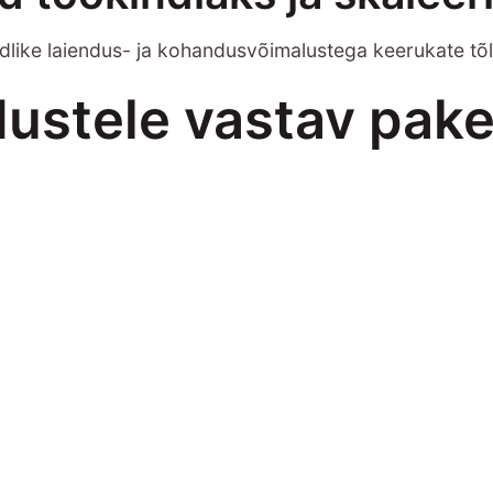
dlike laiendus- ja kohandusvõimalustega keerukate tõ
dustele vastav pake
egratsioon