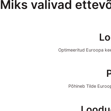
Miks valivad ettev
Lo
Optimeeritud Euroopa keel
Põhineb Tilde Euroop
Loodud