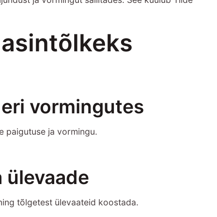
masintõlkeks
 eri vormingutes
gse paigutuse ja vormingu.
a ülevaade
ing tõlgetest ülevaateid koostada.