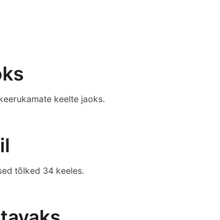
oks
 keerukamate keelte jaoks.
l
sed tõlked 34 keeles.
itavaks