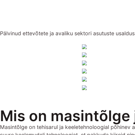
Pälvinud ettevõtete ja avaliku sektori asutuste usaldu
Mis on masintõlge 
Masintõlge on tehisarul ja keeletehnoloogial põhinev 
suure keelemudeli tehnoloogiat, et pakkuda kiireid nin