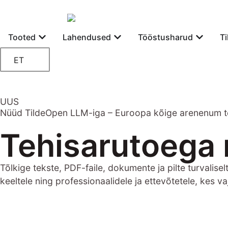
Tooted
Lahendused
Tööstusharud
T
ET
UUS
Nüüd TildeOpen LLM-iga – Euroopa kõige arenenum tehi
Tehisarutoega 
Tõlkige tekste, PDF-faile, dokumente ja pilte turvali
keeltele ning professionaalidele ja ettevõtetele, kes v