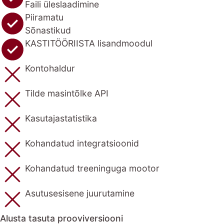
Faili üleslaadimine
Piiramatu
Sõnastikud
KASTITÖÖRIISTA lisandmoodul
Kontohaldur
Tilde masintõlke API
Kasutajastatistika
Kohandatud integratsioonid
Kohandatud treeninguga mootor
Asutusesisene juurutamine
Alusta tasuta prooviversiooni