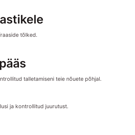
astikele
raaside tõlked.
epääs
ollitud talletamiseni teie nõuete põhjal.
si ja kontrollitud juurutust.