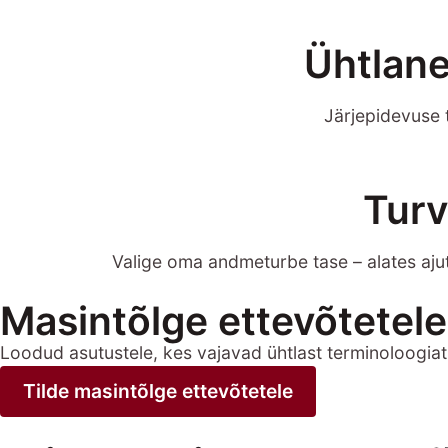
Ühtlane
Järjepidevuse 
Turv
Valige oma andmeturbe tase – alates ajut
Masintõlge ettevõtetele
Loodud asutustele, kes vajavad ühtlast terminoloogiat, 
Tilde masintõlge ettevõtetele