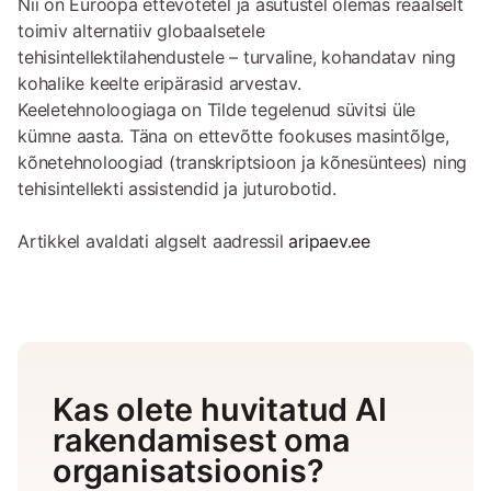
Nii on Euroopa ettevõtetel ja asutustel olemas reaalselt
toimiv alternatiiv globaalsetele
tehisintellektilahendustele – turvaline, kohandatav ning
kohalike keelte eripärasid arvestav.
Keeletehnoloogiaga on Tilde tegelenud süvitsi üle
kümne aasta. Täna on ettevõtte fookuses masintõlge,
kõnetehnoloogiad (transkriptsioon ja kõnesüntees) ning
tehisintellekti assistendid ja juturobotid.
Artikkel avaldati algselt aadressil
aripaev.ee
Kas olete huvitatud AI
rakendamisest oma
organisatsioonis?