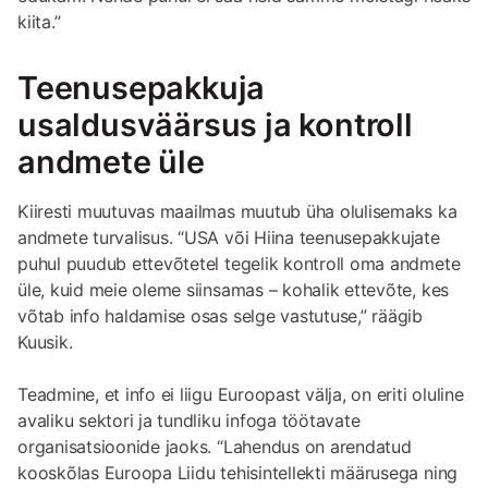
kiita.”
Teenusepakkuja
usaldusväärsus ja kontroll
andmete üle
Kiiresti muutuvas maailmas muutub üha olulisemaks ka
andmete turvalisus. “USA või Hiina teenusepakkujate
puhul puudub ettevõtetel tegelik kontroll oma andmete
üle, kuid meie oleme siinsamas – kohalik ettevõte, kes
võtab info haldamise osas selge vastutuse,” räägib
Kuusik.
Teadmine, et info ei liigu Euroopast välja, on eriti oluline
avaliku sektori ja tundliku infoga töötavate
organisatsioonide jaoks. “Lahendus on arendatud
kooskõlas Euroopa Liidu tehisintellekti määrusega ning