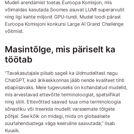
Mudeli arendamist toetas Euroopa Komisjon, mis
võimaldas kasutada Soomes asuvat LUMI superarvutit
ning ligi kahte miljonit GPU-tundi. Mudel loodi pärast
Euroopa Komisjoni konkursi Large AI Grand Challenge
võitmist.
Masintõlge, mis päriselt ka
töötab
“Tavakasutajale piisab sageli ka üldmudelitest nagu
ChatGPT, kuid ärikeskkonnas jääb nende kvaliteet tihti
ebapiisavaks. Meie tugevuseks on kohandatud mudelid,
mis arvestavad ettevõtte terminoloogiat, spetsiifikat
ning stiili. Ettevõtted saavad luua oma terminoloogia
sõnastiku või treenida mudelit varasemate tõlgete
põhjal. See kõik on midagi, mida on globaalsete
suurlahendustega väga keeruline saavutada,” lisab
Kuusik.