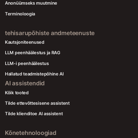
Anonüümseks muutmine
Terminoloogia
tehisarupõhiste andmeteenuste
Kautsjoniteenused
LLM peenhäälestus ja RAG
LLM-i peenhäälestus
Hallatud teadmistepõhine AI
AI assistendid
Kõik tooted
Tilde ettevõttesisene assistent
Tilde klienditoe AI assistent
Kõnetehnoloogiad