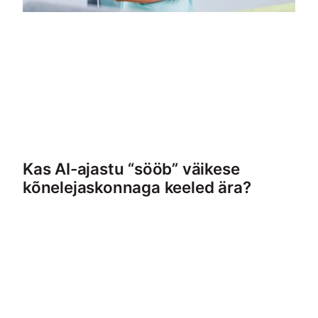
Kas AI-ajastu “sööb” väikese
kõnelejaskonnaga keeled ära?