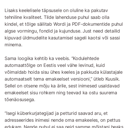
Lisaks keelelisele täpsusele on oluline ka pakutav
tehniline kvaliteet. Tilde lahenduse puhul saab olla
kindel, et tõlge säilitab Wordi ja PDF-dokumentide puhul
algse vormingu, fondid ja kujunduse. Just need detailid
kipuvad üldmudelite kasutamisel sageli kaotsi või sassi
minema.
Sama loogika kehtib ka veebis. “Kodulehtede
automaattõlge on Eestis veel vähe levinud, kuid
võimaldab hoida sisu ühes keeles ja pakkuda külastajale
automaatselt tema emakeelset versiooni,” ütleb Kuusik.
Sellel on otsene mõju ka ärile, sest inimesed usaldavad
emakeelset sisu rohkem ning teevad ka ostu suurema
tõenäosusega.
“Isegi küberkurjategijad ja petturid saavad aru, et
adresseerides inimesi nende oma emakeeles, on pettus
edukam. Nende puhul ei saa neid samme mõistagi heaks