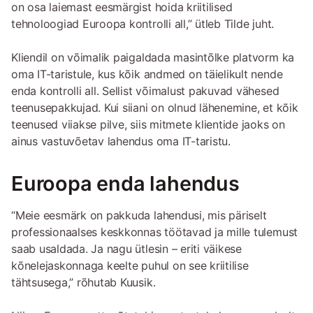
on osa laiemast eesmärgist hoida kriitilised
tehnoloogiad Euroopa kontrolli all,” ütleb Tilde juht.
Kliendil on võimalik paigaldada masintõlke platvorm ka
oma IT-taristule, kus kõik andmed on täielikult nende
enda kontrolli all. Sellist võimalust pakuvad vähesed
teenusepakkujad. Kui siiani on olnud lähenemine, et kõik
teenused viiakse pilve, siis mitmete klientide jaoks on
ainus vastuvõetav lahendus oma IT-taristu.
Euroopa enda lahendus
“Meie eesmärk on pakkuda lahendusi, mis päriselt
professionaalses keskkonnas töötavad ja mille tulemust
saab usaldada. Ja nagu ütlesin – eriti väikese
kõnelejaskonnaga keelte puhul on see kriitilise
tähtsusega,” rõhutab Kuusik.