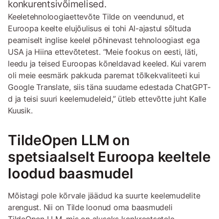
konkurentsivõimelised.
Keeletehnoloogiaettevõte Tilde on veendunud, et
Euroopa keelte elujõulisus ei tohi AI-ajastul sõltuda
peamiselt inglise keelel põhinevast tehnoloogiast ega
USA ja Hiina ettevõtetest. “Meie fookus on eesti, läti,
leedu ja teised Euroopas kõneldavad keeled. Kui varem
oli meie eesmärk pakkuda paremat tõlkekvaliteeti kui
Google Translate, siis täna suudame edestada ChatGPT-
d ja teisi suuri keelemudeleid,” ütleb ettevõtte juht Kalle
Kuusik.
TildeOpen LLM on
spetsiaalselt Euroopa keeltele
loodud baasmudel
Mõistagi pole kõrvale jäädud ka suurte keelemudelite
arengust. Nii on Tilde loonud oma baasmudeli
TildeOpen LLM, mis on aluseks konkreetsetele