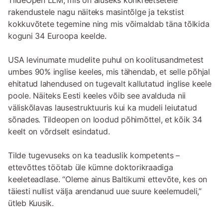
rakendustele nagu näiteks masintõlge ja tekstist
kokkuvõtete tegemine ning mis võimaldab täna tõlkida
koguni 34 Euroopa keelde.
USA levinumate mudelite puhul on koolitusandmetest
umbes 90% inglise keeles, mis tähendab, et selle põhjal
ehitatud lahendused on tugevalt kallutatud inglise keele
poole. Näiteks Eesti keeles võib see avalduda nii
väliskõlavas lausestruktuuris kui ka mudeli leiutatud
sõnades. Tildeopen on loodud põhimõttel, et kõik 34
keelt on võrdselt esindatud.
Tilde tugevuseks on ka teaduslik kompetents –
ettevõttes töötab üle kümne doktorikraadiga
keeleteadlase. “Oleme ainus Baltikumi ettevõte, kes on
täiesti nullist välja arendanud uue suure keelemudeli,”
ütleb Kuusik.