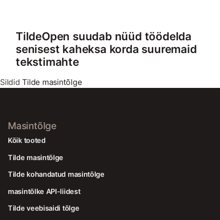
TildeOpen suudab nüüd töödelda
senisest kaheksa korda suuremaid
tekstimahte
Sildid
Tilde masintõlge
Masintõlge
Kõik tooted
Tilde masintõlge
Tilde kohandatud masintõlge
masintõlke API-liidest
Tilde veebisaidi tõlge