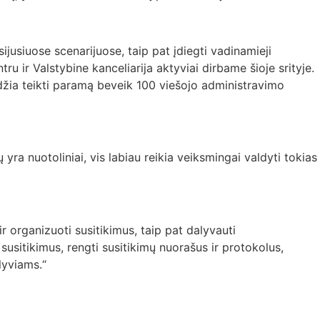
jusiuose scenarijuose, taip pat įdiegti vadinamieji
ru ir Valstybine kanceliarija aktyviai dirbame šioje srityje.
idžia teikti paramą beveik 100 viešojo administravimo
a nuotoliniai, vis labiau reikia veiksmingai valdyti tokias
 ir organizuoti susitikimus, taip pat dalyvauti
susitikimus, rengti susitikimų nuorašus ir protokolus,
lyviams.“