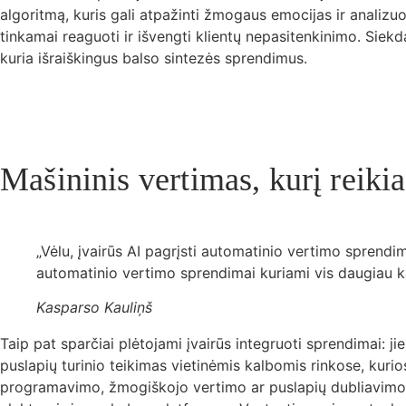
algoritmą, kuris gali atpažinti žmogaus emocijas ir analizu
tinkamai reaguoti ir išvengti klientų nepasitenkinimo. Siek
kuria išraiškingus balso sintezės sprendimus.
Mašininis vertimas, kurį reiki
„Vėlu, įvairūs AI pagrįsti automatinio vertimo sprendim
automatinio vertimo sprendimai kuriami vis daugiau kal
Kasparso Kauliņš
Taip pat sparčiai plėtojami įvairūs integruoti sprendimai: j
puslapių turinio teikimas vietinėmis kalbomis rinkose, kuri
programavimo, žmogiškojo vertimo ar puslapių dubliavimo – s