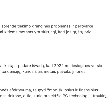
ų, sprendė tiekimo grandinės problemas ir pertvarkė
ai kitiems metams yra skirtingi, kad jos grįžtų prie
askaitą ir padarė išvadą, kad 2022 m. tiesioginės verslo
 tendencijų, kurios šiais metais paveiks įmones.
monės efektyvumą, taupyti žmogiškuosius ir finansinius
iose rinkose, o tie, kurie praleidžia PG technologijų traukinį,
.