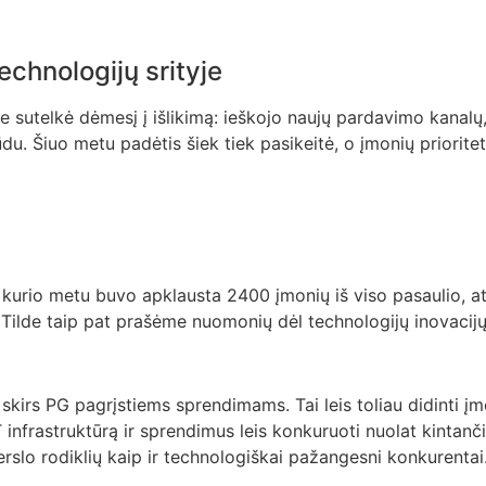
echnologijų srityje
e sutelkė dėmesį į išlikimą: ieškojo naujų pardavimo kanal
du. Šiuo metu padėtis šiek tiek pasikeitė, o įmonių prioritet
kurio metu buvo apklausta 2400 įmonių iš viso pasaulio, at
. Tilde taip pat prašėme nuomonių dėl technologijų inovacijų
kirs PG pagrįstiems sprendimams. Tai leis toliau didinti į
 IT infrastruktūrą ir sprendimus leis konkuruoti nuolat kintanč
verslo rodiklių kaip ir technologiškai pažangesni konkurentai