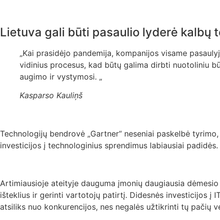
Lietuva gali būti pasaulio lyderė kalbų t
„Kai prasidėjo pandemija, kompanijos visame pasaulyj
vidinius procesus, kad būtų galima dirbti nuotoliniu bū
augimo ir vystymosi. „
Kasparso Kauliņš
Technologijų bendrovė „Gartner“ neseniai paskelbė tyrimo, 
investicijos į technologinius sprendimus labiausiai padidės
Artimiausioje ateityje dauguma įmonių daugiausia dėmesio s
išteklius ir gerinti vartotojų patirtį. Didesnės investicijos į
atsiliks nuo konkurencijos, nes negalės užtikrinti tų pačių 