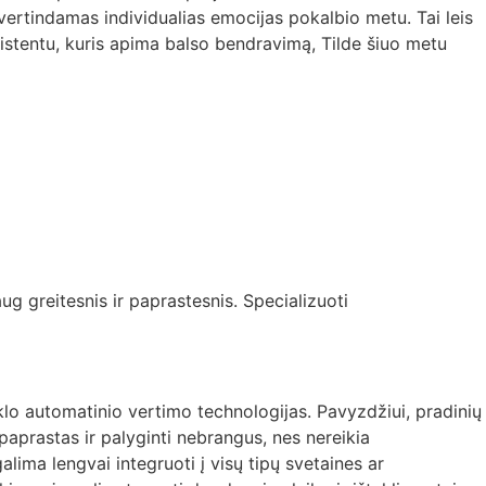
vertindamas individualias emocijas pokalbio metu. Tai leis
sistentu, kuris apima balso bendravimą, Tilde šiuo metu
ug greitesnis ir paprastesnis. Specializuoti
nklo automatinio vertimo technologijas. Pavyzdžiui, pradinių
paprastas ir palyginti nebrangus, nes nereikia
lima lengvai integruoti į visų tipų svetaines ar