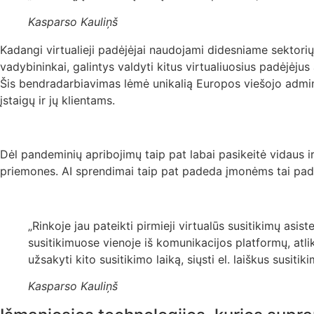
Kasparso Kauliņš
Kadangi virtualieji padėjėjai naudojami didesniame sektorių
vadybininkai, galintys valdyti kitus virtualiuosius padėjėjus 
Šis bendradarbiavimas lėmė unikalią Europos viešojo adminis
įstaigų ir jų klientams.
Dėl pandeminių apribojimų taip pat labai pasikeitė vidaus i
priemones. AI sprendimai taip pat padeda įmonėms tai pada
„Rinkoje jau pateikti pirmieji virtualūs susitikimų asist
susitikimuose vienoje iš komunikacijos platformų, atlik
užsakyti kito susitikimo laiką, siųsti el. laiškus susi
Kasparso Kauliņš