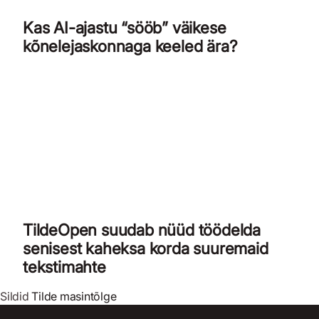
Kas AI-ajastu “sööb” väikese
kõnelejaskonnaga keeled ära?
TildeOpen suudab nüüd töödelda
senisest kaheksa korda suuremaid
tekstimahte
Sildid
Tilde masintõlge