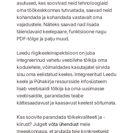
asutused, kes soovivad neid tehnoloogiaid
oma töökeskkonnas tutvustada, saavad neid
kohandada ja kohandada vastavalt oma
vajadustele. Näiteks saavad nad lisada
täiendavaid keelepaare, funktsioone nagu
PDF-tõlge ja palju muud.
Leedu riigikeeleinspektsioon on juba
integreerinud vahetu veebilehe tõlkija oma
kodulehele, võimaldades kasutajatel sirvida
sisu oma eelistatud keeles. Integreeritud Leedu
keele ja Pühakirja ressursside infosüsteem
lisab veebisaidi tõlkija ka oma uusimasse
veebisaidile, parandades teabe
kättesaadavust ja kaasavust keelest sõltumata.
Kas soovite parandada tõlkekvaliteeti ja -
kiirust? Julgelt
võta ühendust
meie
meeskonnaga, et arutada teie konkreetseid