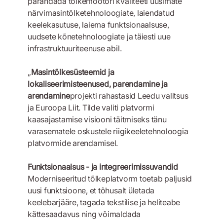
parandada tõlkemootori kvaliteeti uusimate
närvimasintõlketehnoloogiate, laiendatud
keelekasutuse, laiema funktsionaalsuse,
uudsete kõnetehnoloogiate ja täiesti uue
infrastruktuuriteenuse abil.
„
Masintõlkesüsteemid ja
lokaliseerimisteenused, parendamine ja
arendamine
projekti rahastasid Leedu valitsus
ja Euroopa Liit. Tilde valiti platvormi
kaasajastamise visiooni täitmiseks tänu
varasematele oskustele riigikeeletehnoloogia
platvormide arendamisel.
Funktsionaalsus - ja integreerimissuvandid
Moderniseeritud tõlkeplatvorm toetab paljusid
uusi funktsioone, et tõhusalt ületada
keelebarjääre, tagada tekstilise ja heliteabe
kättesaadavus ning võimaldada