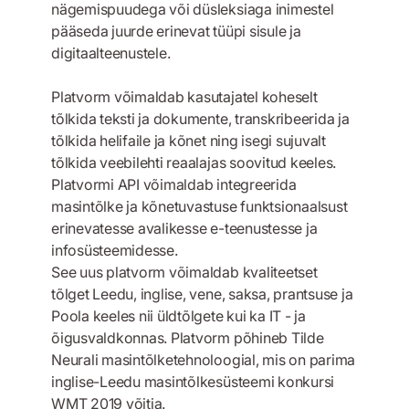
nägemispuudega või düsleksiaga inimestel
pääseda juurde erinevat tüüpi sisule ja
digitaalteenustele.
Platvorm võimaldab kasutajatel koheselt
tõlkida teksti ja dokumente, transkribeerida ja
tõlkida helifaile ja kõnet ning isegi sujuvalt
tõlkida veebilehti reaalajas soovitud keeles.
Platvormi API võimaldab integreerida
masintõlke ja kõnetuvastuse funktsionaalsust
erinevatesse avalikesse e-teenustesse ja
infosüsteemidesse.
See uus platvorm võimaldab kvaliteetset
tõlget Leedu, inglise, vene, saksa, prantsuse ja
Poola keeles nii üldtõlgete kui ka IT - ja
õigusvaldkonnas. Platvorm põhineb Tilde
Neurali masintõlketehnoloogial, mis on parima
inglise-Leedu masintõlkesüsteemi konkursi
WMT 2019 võitja.