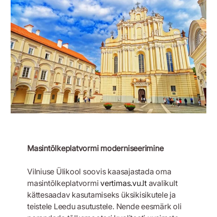
12. september 2023
Masintõlkeplatvormi moderniseerimine
Vilniuse Ülikool soovis kaasajastada oma
masintõlkeplatvormi
vertimas.vu.lt
avalikult
kättesaadav kasutamiseks üksikisikutele ja
teistele Leedu asutustele. Nende eesmärk oli