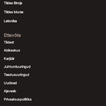
Tildes Birojs
Tildes biuras
Letonika
Ettevõte
Tildest
Abikeskus
Karjäär
Juhtumiuuringud
Teadusuuringud
Uudised
Ajaveeb
Privaatsuspoliitika