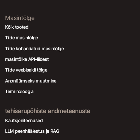
Masintõlge
Kõik tooted
Tilde masintõlge
Tilde kohandatud masintõlge
masintõlke API-liidest
Tilde veebisaidi tõlge
Anonüümseks muutmine
Terminoloogia
tehisarupõhiste andmeteenuste
Kautsjoniteenused
LLM peenhäälestus ja RAG