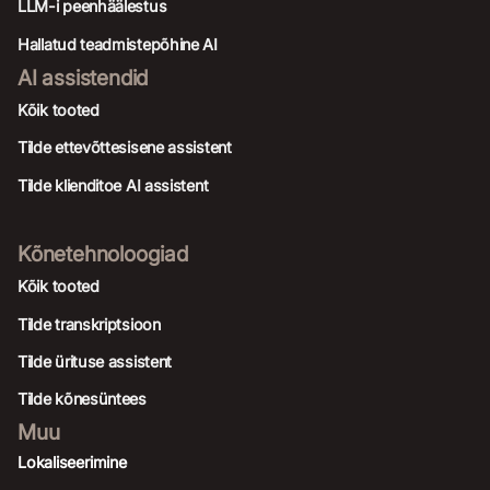
LLM-i peenhäälestus
Hallatud teadmistepõhine AI
AI assistendid
Kõik tooted
Tilde ettevõttesisene assistent
Tilde klienditoe AI assistent
Kõnetehnoloogiad
Kõik tooted
Tilde transkriptsioon
Tilde ürituse assistent
Tilde kõnesüntees
Muu
Lokaliseerimine