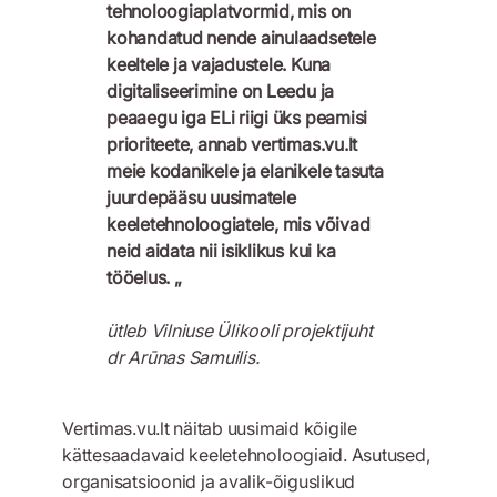
tehnoloogiaplatvormid, mis on
kohandatud nende ainulaadsetele
keeltele ja vajadustele. Kuna
digitaliseerimine on Leedu ja
peaaegu iga ELi riigi üks peamisi
prioriteete, annab vertimas.vu.lt
meie kodanikele ja elanikele tasuta
juurdepääsu uusimatele
keeletehnoloogiatele, mis võivad
neid aidata nii isiklikus kui ka
tööelus. „
ütleb Vilniuse Ülikooli projektijuht
dr Arūnas Samuilis.
Vertimas.vu.lt näitab uusimaid kõigile
kättesaadavaid keeletehnoloogiaid. Asutused,
organisatsioonid ja avalik-õiguslikud