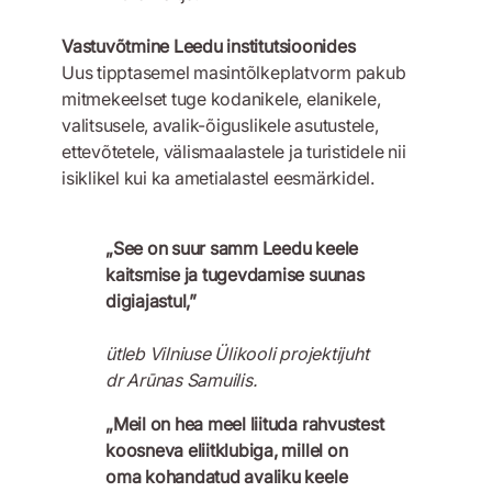
Vastuvõtmine Leedu institutsioonides
Uus tipptasemel masintõlkeplatvorm pakub
mitmekeelset tuge kodanikele, elanikele,
valitsusele, avalik-õiguslikele asutustele,
ettevõtetele, välismaalastele ja turistidele nii
isiklikel kui ka ametialastel eesmärkidel.
„See on suur samm Leedu keele
kaitsmise ja tugevdamise suunas
digiajastul,”
ütleb Vilniuse Ülikooli projektijuht
dr Arūnas Samuilis.
„Meil on hea meel liituda rahvustest
koosneva eliitklubiga, millel on
oma kohandatud avaliku keele