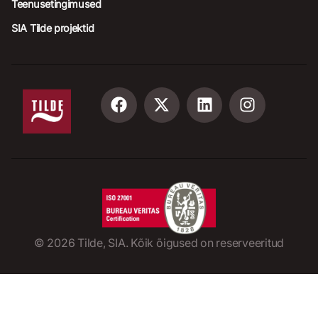
Teenusetingimused
SIA Tilde projektid
©
2026
Tilde, SIA. Kõik õigused on reserveeritud