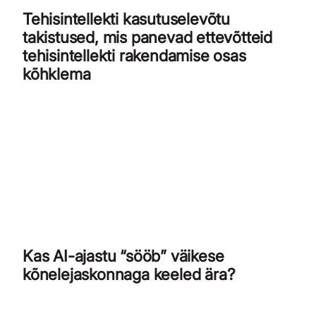
Tehisintellekti kasutuselevõtu
takistused, mis panevad ettevõtteid
tehisintellekti rakendamise osas
kõhklema
Kas AI-ajastu “sööb” väikese
kõnelejaskonnaga keeled ära?