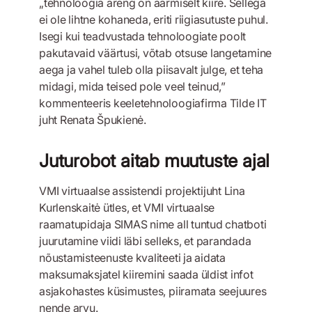
„tehnoloogia areng on äärmiselt kiire. Sellega
ei ole lihtne kohaneda, eriti riigiasutuste puhul.
Isegi kui teadvustada tehnoloogiate poolt
pakutavaid väärtusi, võtab otsuse langetamine
aega ja vahel tuleb olla piisavalt julge, et teha
midagi, mida teised pole veel teinud,”
kommenteeris keeletehnoloogiafirma Tilde IT
juht Renata Špukienė.
Juturobot aitab muutuste ajal
VMI virtuaalse assistendi projektijuht Lina
Kurlenskaitė ütles, et VMI virtuaalse
raamatupidaja SIMAS nime all tuntud chatboti
juurutamine viidi läbi selleks, et parandada
nõustamisteenuste kvaliteeti ja aidata
maksumaksjatel kiiremini saada üldist infot
asjakohastes küsimustes, piiramata seejuures
nende arvu.