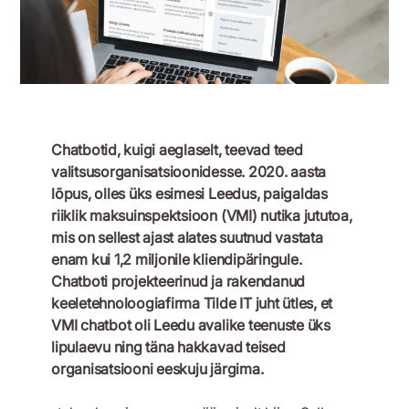
Chatbotid, kuigi aeglaselt, teevad teed
valitsusorganisatsioonidesse. 2020. aasta
lõpus, olles üks esimesi Leedus, paigaldas
riiklik maksuinspektsioon (VMI) nutika jututoa,
mis on sellest ajast alates suutnud vastata
enam kui 1,2 miljonile kliendipäringule.
Chatboti projekteerinud ja rakendanud
keeletehnoloogiafirma Tilde IT juht ütles, et
VMI chatbot oli Leedu avalike teenuste üks
lipulaevu ning täna hakkavad teised
organisatsiooni eeskuju järgima.