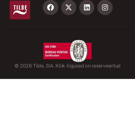
©
2026
Tilde, SIA. Kõik õigused on reserveeritud