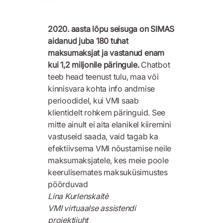
2020. aasta lõpu seisuga on SIMAS
aidanud juba 180 tuhat
maksumaksjat ja vastanud enam
kui 1,2 miljonile päringule.
Chatbot
teeb head teenust tulu, maa või
kinnisvara kohta info andmise
perioodidel, kui VMI saab
klientidelt rohkem päringuid. See
mitte ainult ei aita elanikel kiiremini
vastuseid saada, vaid tagab ka
efektiivsema VMI nõustamise neile
maksumaksjatele, kes meie poole
keerulisemates maksuküsimustes
pöörduvad
Lina Kurlenskaitė
VMI virtuaalse assistendi
projektijuht