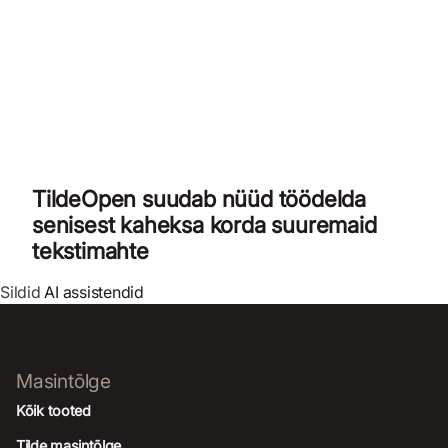
TildeOpen suudab nüüd töödelda
senisest kaheksa korda suuremaid
tekstimahte
Sildid
AI assistendid
Masintõlge
Kõik tooted
Tilde masintõlge