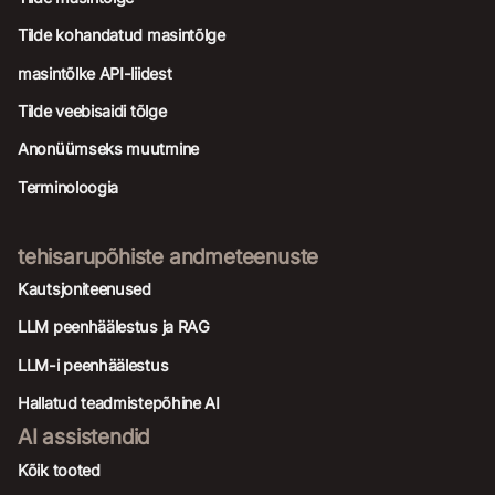
Tilde kohandatud masintõlge
masintõlke API-liidest
Tilde veebisaidi tõlge
Anonüümseks muutmine
Terminoloogia
tehisarupõhiste andmeteenuste
Kautsjoniteenused
LLM peenhäälestus ja RAG
LLM-i peenhäälestus
Hallatud teadmistepõhine AI
AI assistendid
Kõik tooted