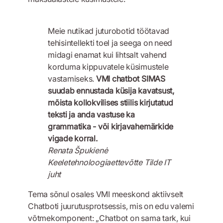
Meie nutikad juturobotid töötavad
tehisintellekti toel ja seega on need
midagi enamat kui lihtsalt vahend
korduma kippuvatele küsimustele
vastamiseks.
VMI chatbot SIMAS
suudab ennustada küsija kavatsust,
mõista kollokvilises stiilis kirjutatud
teksti ja anda vastuse ka
grammatika - või kirjavahemärkide
vigade korral.
Renata Špukienė
Keeletehnoloogiaettevõtte Tilde IT
juht
Tema sõnul osales VMI meeskond aktiivselt
Chatboti juurutusprotsessis, mis on edu valemi
võtmekomponent: „Chatbot on sama tark, kui