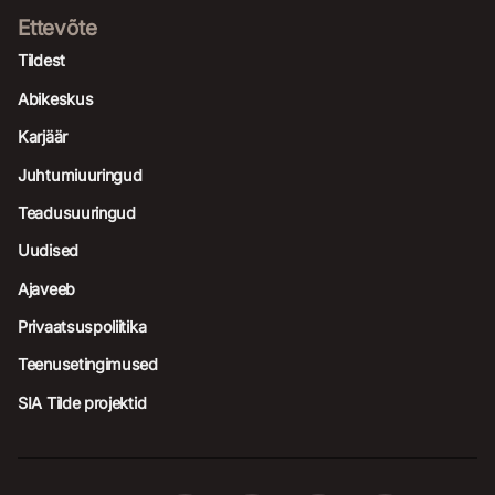
Ettevõte
Tildest
Abikeskus
Karjäär
Juhtumiuuringud
Teadusuuringud
Uudised
Ajaveeb
Privaatsuspoliitika
Teenusetingimused
SIA Tilde projektid