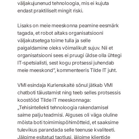
väljakujunenud tehnoloogia, mis ei kujuta
endast praktiliselt mingit riski.
Lisaks on meie meeskonna peamine eesmärk
tagada, et robot aitaks organisatsiooni
väljakutsetega toime tulla ja selle
paigaldamine oleks võimalikult sujuv. Nii et
organisatsiooni sees ei pruugi üldse olla ühtegi
IT-spetsialisti, sest kogu protsessi juhendab
meie meeskond”, kommenteeris Tilde IT juht.
VMI esindaja Kurlenskaitė sõnul jätkab VMI
chatboti täiustamist ning teeb selles protsessis
koostööd Tilde IT meeskonnaga:
„Tehisintellekti tehnoloogia rakendamisel
saime palju teadmisi. Alguses oli väga oluline
mõista boti toimimispõhimõtteid, et saaksime
tulevikus parandada selle teenuse kvaliteeti.
Jälgime esitatud taotlusi, jälgime klientide