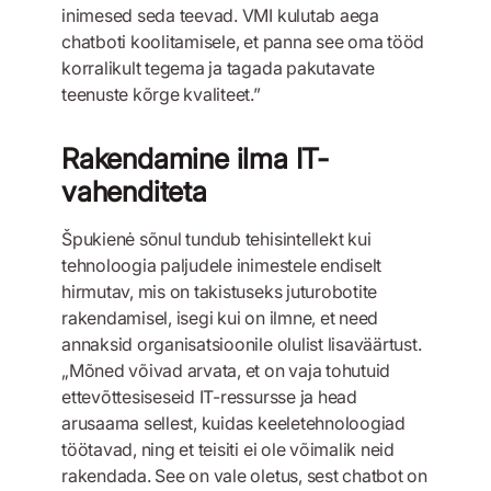
inimesed seda teevad. VMI kulutab aega
chatboti koolitamisele, et panna see oma tööd
korralikult tegema ja tagada pakutavate
teenuste kõrge kvaliteet.”
Rakendamine ilma IT-
vahenditeta
Špukienė sõnul tundub tehisintellekt kui
tehnoloogia paljudele inimestele endiselt
hirmutav, mis on takistuseks juturobotite
rakendamisel, isegi kui on ilmne, et need
annaksid organisatsioonile olulist lisaväärtust.
„Mõned võivad arvata, et on vaja tohutuid
ettevõttesiseseid IT-ressursse ja head
arusaama sellest, kuidas keeletehnoloogiad
töötavad, ning et teisiti ei ole võimalik neid
rakendada. See on vale oletus, sest chatbot on