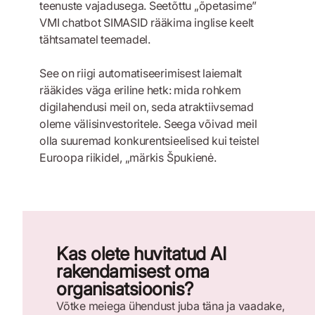
teenuste vajadusega. Seetõttu „õpetasime”
VMI chatbot SIMASID rääkima inglise keelt
tähtsamatel teemadel.
See on riigi automatiseerimisest laiemalt
rääkides väga eriline hetk: mida rohkem
digilahendusi meil on, seda atraktiivsemad
oleme välisinvestoritele. Seega võivad meil
olla suuremad konkurentsieelised kui teistel
Euroopa riikidel, „märkis Špukienė.
Kas olete huvitatud AI
rakendamisest oma
organisatsioonis?
Võtke meiega ühendust juba täna ja vaadake,