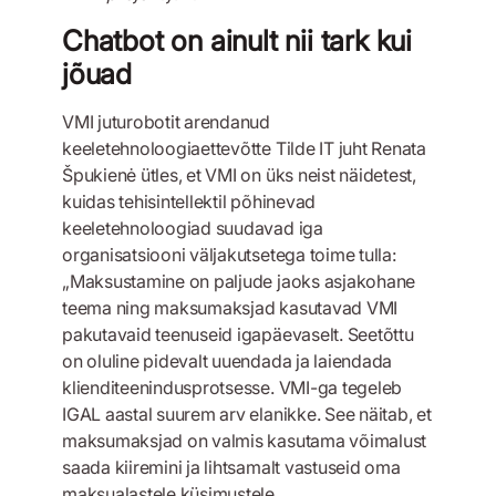
Chatbot on ainult nii tark kui
jõuad
VMI juturobotit arendanud
keeletehnoloogiaettevõtte Tilde IT juht Renata
Špukienė ütles, et VMI on üks neist näidetest,
kuidas tehisintellektil põhinevad
keeletehnoloogiad suudavad iga
organisatsiooni väljakutsetega toime tulla:
„Maksustamine on paljude jaoks asjakohane
teema ning maksumaksjad kasutavad VMI
pakutavaid teenuseid igapäevaselt. Seetõttu
on oluline pidevalt uuendada ja laiendada
klienditeenindusprotsesse. VMI-ga tegeleb
IGAL aastal suurem arv elanikke. See näitab, et
maksumaksjad on valmis kasutama võimalust
saada kiiremini ja lihtsamalt vastuseid oma
maksualastele küsimustele.