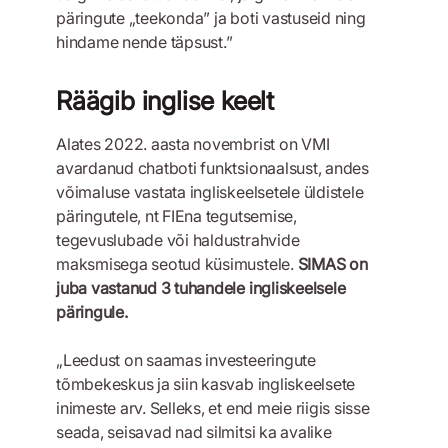
päringute „teekonda” ja boti vastuseid ning
hindame nende täpsust.”
Räägib inglise keelt
Alates 2022. aasta novembrist on VMI
avardanud chatboti funktsionaalsust, andes
võimaluse vastata ingliskeelsetele üldistele
päringutele, nt FIEna tegutsemise,
tegevuslubade või haldustrahvide
maksmisega seotud küsimustele.
SIMAS on
juba vastanud 3 tuhandele ingliskeelsele
päringule.
„Leedust on saamas investeeringute
tõmbekeskus ja siin kasvab ingliskeelsete
inimeste arv. Selleks, et end meie riigis sisse
seada, seisavad nad silmitsi ka avalike