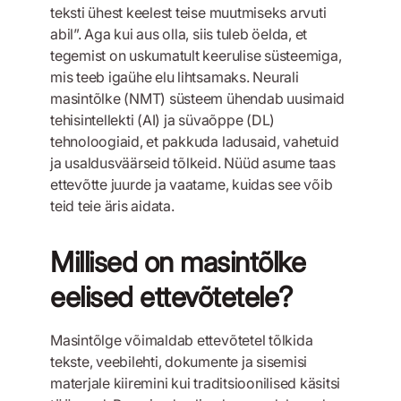
teksti ühest keelest teise muutmiseks arvuti
abil”. Aga kui aus olla, siis tuleb öelda, et
tegemist on uskumatult keerulise süsteemiga,
mis teeb igaühe elu lihtsamaks. Neurali
masintõlke (NMT) süsteem ühendab uusimaid
tehisintellekti (AI) ja süvaõppe (DL)
tehnoloogiaid, et pakkuda ladusaid, vahetuid
ja usaldusväärseid tõlkeid. Nüüd asume taas
ettevõtte juurde ja vaatame, kuidas see võib
teid teie äris aidata.
Millised on masintõlke
eelised ettevõtetele?
Masintõlge võimaldab ettevõtetel tõlkida
tekste, veebilehti, dokumente ja sisemisi
materjale kiiremini kui traditsioonilised käsitsi