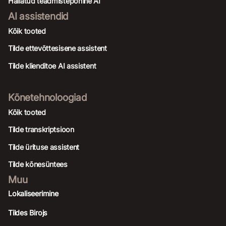
Hallatud teadmistepõhine AI
AI assistendid
Kõik tooted
Tilde ettevõttesisene assistent
Tilde klienditoe AI assistent
Kõnetehnoloogiad
Kõik tooted
Tilde transkriptsioon
Tilde ürituse assistent
Tilde kõnesüntees
Muu
Lokaliseerimine
Tildes Birojs