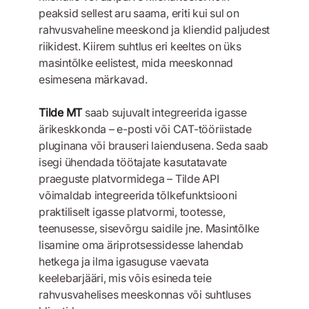
peaksid sellest aru saama, eriti kui sul on
rahvusvaheline meeskond ja kliendid paljudest
riikidest. Kiirem suhtlus eri keeltes on üks
masintõlke eelistest, mida meeskonnad
esimesena märkavad.
Tilde MT
saab sujuvalt integreerida igasse
ärikeskkonda – e-posti või CAT-tööriistade
pluginana või brauseri laiendusena. Seda saab
isegi ühendada töötajate kasutatavate
praeguste platvormidega – Tilde API
võimaldab integreerida tõlkefunktsiooni
praktiliselt igasse platvormi, tootesse,
teenusesse, sisevõrgu saidile jne. Masintõlke
lisamine oma äriprotsessidesse lahendab
hetkega ja ilma igasuguse vaevata
keelebarjääri, mis võis esineda teie
rahvusvahelises meeskonnas või suhtluses