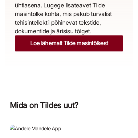
ühtlasena. Lugege lisateavet Tilde
masintõlke kohta, mis pakub turvalist
tehisintellektil põhinevat tekstide,
dokumentide ja ärisisu tõlget.
Loe lähemalt Tilde masintõlkest
Mida on Tildes uut?