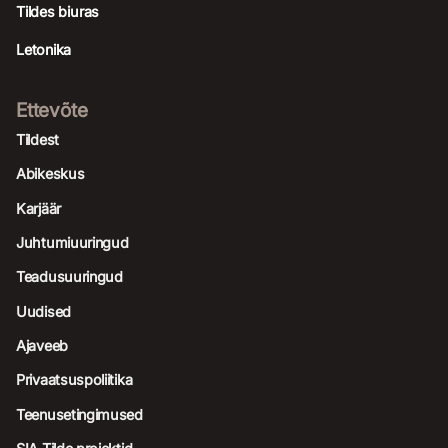
Tildes biuras
Letonika
Ettevõte
Tildest
Abikeskus
Karjäär
Juhtumiuuringud
Teadusuuringud
Uudised
Ajaveeb
Privaatsuspoliitika
Teenusetingimused