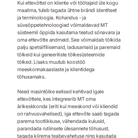
Kui ettevõttel on kliente või töötajaid üle kogu
maailma, tuleb tagada ühtne brändi identiteet
ja terminoloogia. Kohandus - ja
süvaõppetehnoloogiad võimaldavad MT
süsteemil õppida kasutama teatud sõnavara ja
oma ettevõtte andmeid. See võimaldab tõlkida
palju spetsiifilisemaid, ladusamaid ja paremaid
tõlkeid kui geneeriliste tõlkesüsteemide
tõlked. Lisaks muutub koostöö
meeskonnakaaslaste ja klientidega
tõhusamaks.
Need masintõlke eelised kehtivad igale
ettevõttele, kes integreerib MT oma
ärikeskkonda (eriti kui meeskond või kliendid
on rahvusvahelised), iga ettevõte saab tagada
parema tootlikkuse, vähendada kulusid,
parandada rutiinsete ülesannete tõhusust,
tagada kiirema teabevahetuse ning kasutada