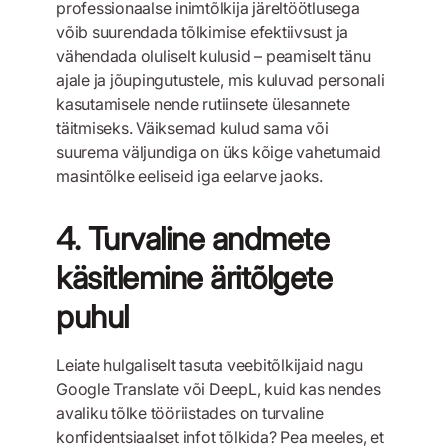
professionaalse inimtõlkija järeltöötlusega
võib suurendada tõlkimise efektiivsust ja
vähendada oluliselt kulusid – peamiselt tänu
ajale ja jõupingutustele, mis kuluvad personali
kasutamisele nende rutiinsete ülesannete
täitmiseks. Väiksemad kulud sama või
suurema väljundiga on üks kõige vahetumaid
masintõlke eeliseid iga eelarve jaoks.
4. Turvaline andmete
käsitlemine äritõlgete
puhul
Leiate hulgaliselt tasuta veebitõlkijaid nagu
Google Translate või DeepL, kuid kas nendes
avaliku tõlke tööriistades on turvaline
konfidentsiaalset infot tõlkida? Pea meeles, et