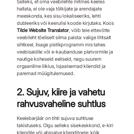
Selleks, et oma veebilehte mitmes keeles
hallata, ei ole vaja tõlkijate ja arendajate
meeskonda, kes sisu lokaliseeriks, lehti
dubleeriks või keerulisi koode kirjutaks. Koos
Tilde Website Translator
, võib teie ettevõtte
veebileht tõeliselt silma paista: valige lihtsalt
sihtkeel, lisage pistikprogramm mis tahes
veebisaidile või e-kaubanduse platvormile ja
nautige koheseid eeliseid, nagu suurem
orgaaniline liiklus, lojaalsemad kliendid ja
paremad müügitulemused.
2. Sujuv, kiire ja vahetu
rahvusvaheline suhtlus
Keelebarjäär on tihti sujuva suhtluse
takistuseks. Olgu selleks sisekeskkond, e-kiri
kliendile või abipalve klienditoele: kõik