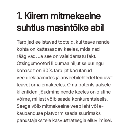
1. Kiirem mitmekeelne
suhtlus masintõlke abil
Tarbijad eelistavad tooteid, kui teave nende
kohta on kättesaadav keeles, mida nad
räägivad. Ja see on vaieldamatu fakt.
Otsingumootori liidumaa hiljutise uuringu
kohaselt on 60% tarbijat kasutanud
veebireklaamides ja äriveebilehtedel leiduvat
teavet oma emakeeles. Oma potentsiaalsete
klientideni jõudmine nende keeles on oluline
võime, millest võib saada konkurentsieelis.
Seega võib mitmekeelne veebileht või e-
kaubanduse platvorm saada suurimaks
panustajaks teie kasvustrateegia elluviimisel.