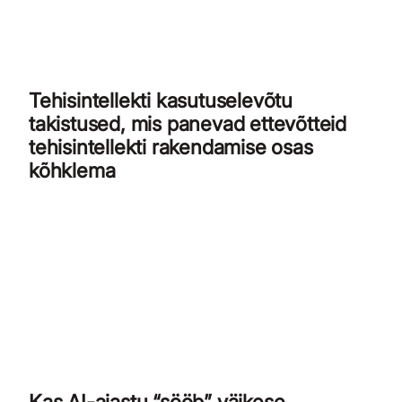
Tehisintellekti kasutuselevõtu
takistused, mis panevad ettevõtteid
tehisintellekti rakendamise osas
kõhklema
Kas AI-ajastu “sööb” väikese