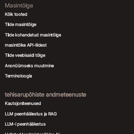
Masintõlge
Kõik tooted
Tilde masintõlge
Tilde kohandatud masintõlge
masintõlke API-liidest
Tilde veebisaidi tõlge
Anonüümseks muutmine
Terminoloogia
tehisarupõhiste andmeteenuste
Kautsjoniteenused
LLM peenhäälestus ja RAG
LLM-i peenhäälestus