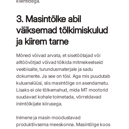
klientidega.
3. Masintõlke abil
väiksemad tõlkimiskulud
ja kiirem tarne
Mõned võivad arvata, et sisetöötajad või
alltöövõtjad võivad tõlkida mitmekeelseid
veebisaite, turundusmaterjale ja sadu
dokumente. Ja see on tõsi. Aga mis puudutab
kuluanalüüsi, siis masintõlge on asendamatu.
Lisaks ei ole tõlkemahud, mida MT mootorid
suudavad kohale toimetada, võrreldavad
inimtõlkijate kiirusega.
Inimene ja masin moodustavad
produktiivsema meeskonna. Masintõlge koos