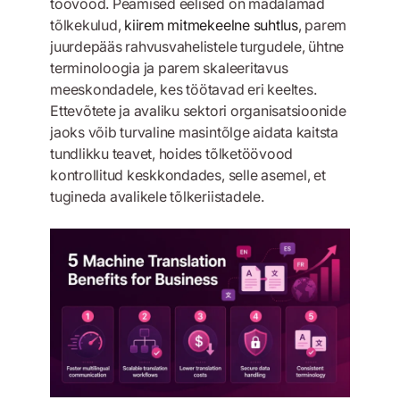
töövood. Peamised eelised on madalamad
tõlkekulud,
kiirem mitmekeelne suhtlus
, parem
juurdepääs rahvusvahelistele turgudele, ühtne
terminoloogia ja parem skaleeritavus
meeskondadele, kes töötavad eri keeltes.
Ettevõtete ja avaliku sektori organisatsioonide
jaoks võib turvaline masintõlge aidata kaitsta
tundlikku teavet, hoides tõlketöövood
kontrollitud keskkondades, selle asemel, et
tugineda avalikele tõlkeriistadele.