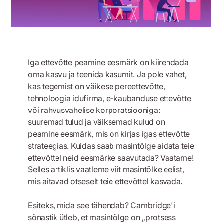
Iga ettevõtte peamine eesmärk on kiirendada
oma kasvu ja teenida kasumit. Ja pole vahet,
kas tegemist on väikese pereettevõtte,
tehnoloogia idufirma, e-kaubanduse ettevõtte
või rahvusvahelise korporatsiooniga:
suuremad tulud ja väiksemad kulud on
peamine eesmärk, mis on kirjas igas ettevõtte
strateegias. Kuidas saab masintõlge aidata teie
ettevõttel neid eesmärke saavutada? Vaatame!
Selles artiklis vaatleme viit masintõlke eelist,
mis aitavad otseselt teie ettevõttel kasvada.
Esiteks, mida see tähendab? Cambridge'i
sõnastik ütleb, et masintõlge on „protsess