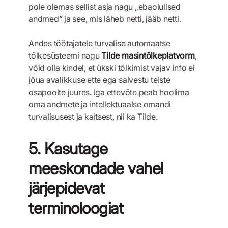
pole olemas sellist asja nagu „ebaolulised
andmed” ja see, mis läheb netti, jääb netti.
Andes töötajatele turvalise automaatse
tõlkesüsteemi nagu
Tilde masintõlkeplatvorm
,
võid olla kindel, et ükski tõlkimist vajav info ei
jõua avalikkuse ette ega salvestu teiste
osapoolte juures. Iga ettevõte peab hoolima
oma andmete ja intellektuaalse omandi
turvalisusest ja kaitsest, nii ka Tilde.
5. Kasutage
meeskondade vahel
järjepidevat
terminoloogiat