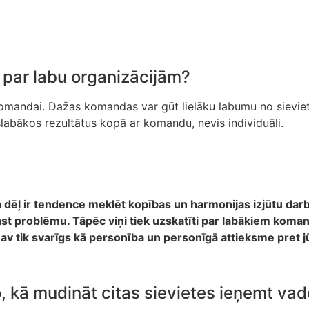
k par labu organizācijām?
komandai. Dažas komandas var gūt lielāku labumu no sievietes
slabākos rezultātus kopā ar komandu, nevis individuāli.
 dēļ ir tendence meklēt kopības un harmonijas izjūtu darb
zprast problēmu. Tāpēc viņi tiek uzskatīti par labākiem ko
av tik svarīgs kā personība un personīgā attieksme pret j
o, kā mudināt citas sievietes ieņemt v