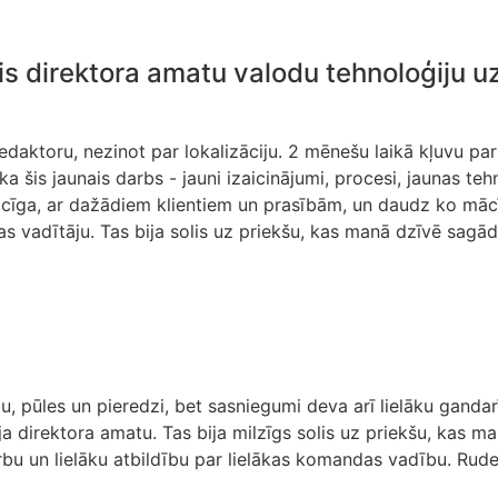
is direktora amatu valodu tehnoloģiju 
daktoru, nezinot par lokalizāciju. 2 mēnešu laikā kļuvu par 
a šis jaunais darbs - jauni izaicinājumi, procesi, jaunas t
laicīga, ar dažādiem klientiem un prasībām, un daudz ko mā
ļas vadītāju. Tas bija solis uz priekšu, kas manā dzīvē sag
u, pūles un pieredzi, bet sasniegumi deva arī lielāku ganda
a direktora amatu. Tas bija milzīgs solis uz priekšu, kas 
darbu un lielāku atbildību par lielākas komandas vadību. R