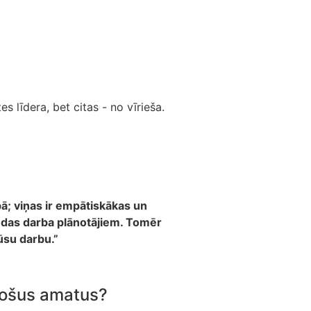
 līdera, bet citas - no vīrieša.
ā; viņas ir empātiskākas un
mandas darba plānotājiem. Tomēr
ūsu darbu.”
adošus amatus?