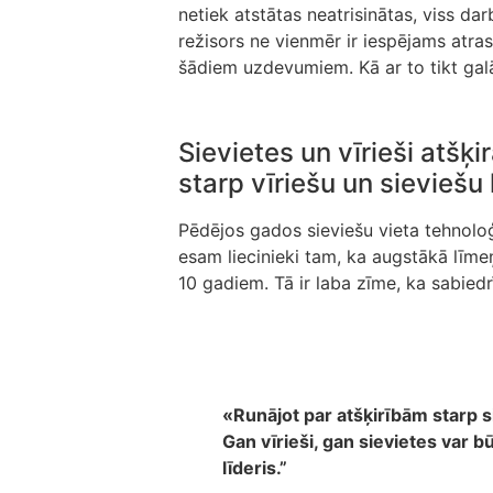
netiek atstātas neatrisinātas, viss da
režisors ne vienmēr ir iespējams atras
šādiem uzdevumiem. Kā ar to tikt gal
Sievietes un vīrieši atšķ
starp vīriešu un sieviešu 
Pēdējos gados sieviešu vieta tehnoloģ
esam liecinieki tam, ka augstākā līmeņ
10 gadiem. Tā ir laba zīme, ka sabied
«Runājot par atšķirībām starp s
Gan vīrieši, gan sievietes var b
līderis.”