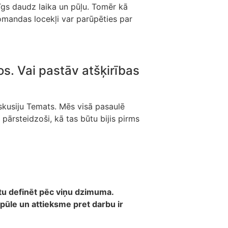
dzīgs daudz laika un pūļu. Tomēr kā
komandas locekļi var parūpēties par
os. Vai pastāv atšķirības
iskusiju Temats. Mēs visā pasaulē
pārsteidzoši, kā tas būtu bijis pirms
ētu definēt pēc viņu dzimuma.
iepūle un attieksme pret darbu ir