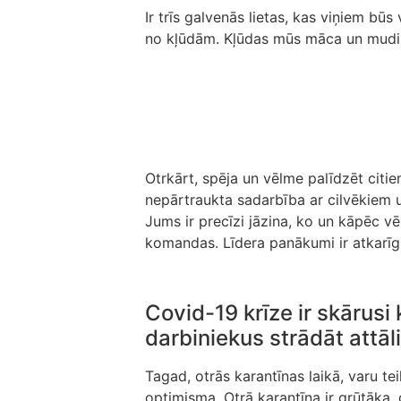
Ir trīs galvenās lietas, kas viņiem bū
no kļūdām. Kļūdas mūs māca un mudin
Otrkārt, spēja un vēlme palīdzēt citi
nepārtraukta sadarbība ar cilvēkiem u
Jums ir precīzi jāzina, ko un kāpēc vēl
komandas. Līdera panākumi ir atkarī
Covid-19 krīze ir skārusi
darbiniekus strādāt attāl
Tagad, otrās karantīnas laikā, varu tei
optimisma. Otrā karantīna ir grūtāka, 