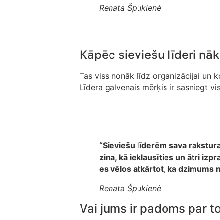
Renata Špukienė
Kāpēc sieviešu līderi nā
Tas viss nonāk līdz organizācijai un 
Līdera galvenais mērķis ir sasniegt vi
“Sieviešu līderēm sava rakstura
zina, kā ieklausīties un ātri i
es vēlos atkārtot, ka dzimums n
Renata Špukienė
Vai jums ir padoms par t