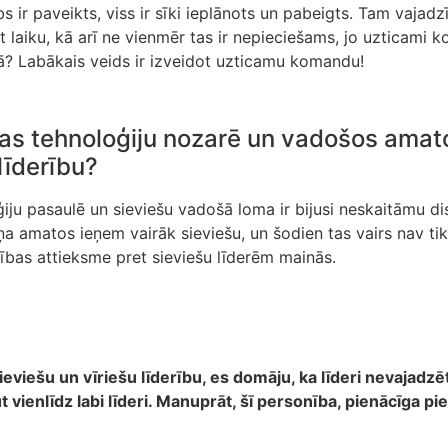
rbs ir paveikts, viss ir sīki ieplānots un pabeigts. Tam vaja
t laiku, kā arī ne vienmēr tas ir nepieciešams, jo uzticami 
ā? Labākais veids ir izveidot uzticamu komandu!
iras tehnoloģiju nozarē un vadošos amat
līderību?
iju pasaulē un sieviešu vadošā loma ir bijusi neskaitāmu d
a amatos ieņem vairāk sieviešu, un šodien tas vairs nav tik 
rības attieksme pret sieviešu līderēm mainās.
ieviešu un vīriešu līderību, es domāju, ka līderi nevajadz
ūt vienlīdz labi līderi. Manuprāt, šī personība, pienācīga p