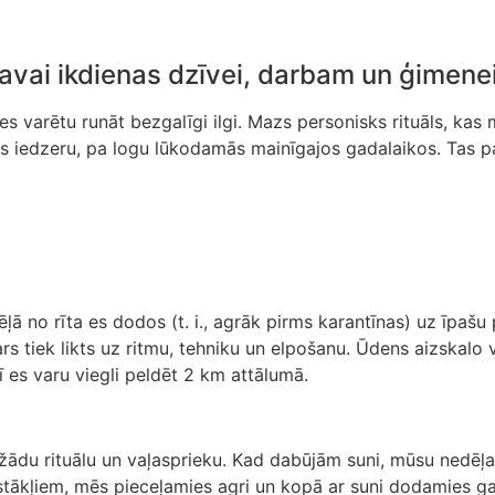
savai ikdienas dzīvei, darbam un ģimene
s varētu runāt bezgalīgi ilgi. Mazs personisks rituāls, kas 
o es iedzeru, pa logu lūkodamās mainīgajos gadalaikos. Tas p
ļā no rīta es dodos (t. i., agrāk pirms karantīnas) uz īpaš
ars tiek likts uz ritmu, tehniku un elpošanu. Ūdens aizska
ī es varu viegli peldēt 2 km attālumā.
žādu rituālu un vaļasprieku. Kad dabūjām suni, mūsu nedēļa
pstākļiem, mēs pieceļamies agri un kopā ar suni dodamies g