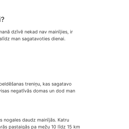
i?
manā dzīvē nekad nav mainījies, ir
alīdz man sagatavoties dienai.
u peldēšanas treniņu, kas sagatavo
lo visas negatīvās domas un dod man
s nogales daudz mainījās. Katru
arās pastaigās pa mežu 10 līdz 15 km