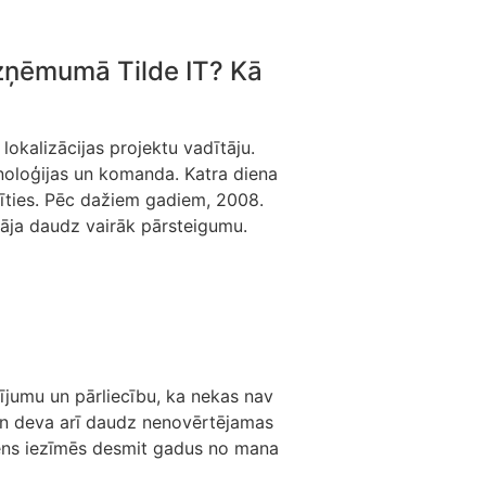
uzņēmumā Tilde IT? Kā
lokalizācijas projektu vadītāju.
ehnoloģijas un komanda. Katra diena
cīties. Pēc dažiem gadiem, 2008.
ādāja daudz vairāk pārsteigumu.
rījumu un pārliecību, ka nekas nav
man deva arī daudz nenovērtējamas
udens iezīmēs desmit gadus no mana