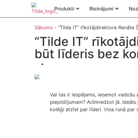
Produkti
Risinājumi
Noz
Sākums
-
“Tilde IT” rīkotājdirektore Renāte
“Tilde IT” rīkotā
būt līderis bez 
Vai tas ir iespējams, ieņemot vadošu
piepildījumam? Acīmredzot jā. Ideāls 
kolēģi atzīst par līderi. Viņa runā pa