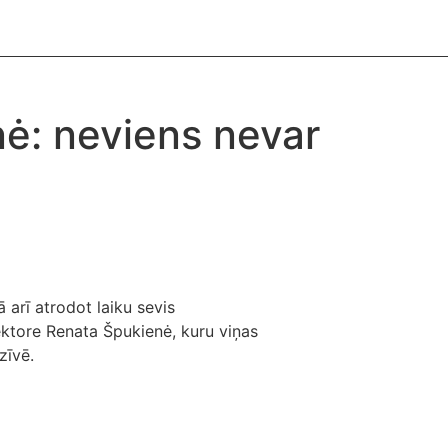
LV
nė: neviens nevar
arī atrodot laiku sevis
ektore Renata Špukienė, kuru viņas
zīvē.