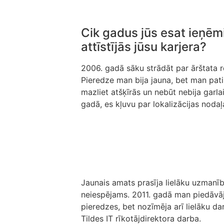
Cik gadus jūs esat ieņēm
attīstījās jūsu karjera?
2006. gadā sāku strādāt par ārštata re
Pieredze man bija jauna, bet man patik
mazliet atšķīrās un nebūt nebija gar
gadā, es kļuvu par lokalizācijas noda
Jaunais amats prasīja lielāku uzmanīb
neiespējams. 2011. gadā man piedāvāj
pieredzes, bet nozīmēja arī lielāku 
Tildes IT rīkotājdirektora darba.