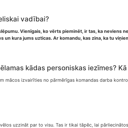
eliskai vadībai?
ēpumu. Vienīgais, ko vērts pieminēt, ir tas, ka neviens n
s un kura jums uzticas. Ar komandu, kas zina, ka tu viņiem 
evēlamas kādas personiskas iezīmes? Kā 
jām mācos izvairīties no pārmērīgas komandas darba kontrole
os uzzināt par to visu. Tas ir tikai tāpēc, lai pārliecinātos,