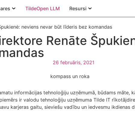
ares
TildeOpen LLM
Resursi
 Špukienė: neviens nevar būt līderis bez komandas
jdirektore Renāte Špukie
komandas
26 februāris, 2021
 amatu informācijas tehnoloģiju uzņēmumā, būdams māte, kā 
piemērs ir valodu tehnoloģiju uzņēmuma Tilde IT rīkotājdir
r savu karjeras gaitu, sieviešu vadību un iedvesmu ikdienas d