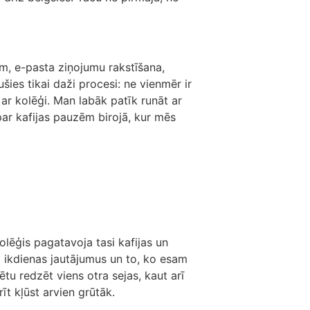
ram, e-pasta ziņojumu rakstīšana,
ies tikai daži procesi: ne vienmēr ir
ā ar kolēģi. Man labāk patīk runāt ar
par kafijas pauzēm birojā, kur mēs
lēģis pagatavoja tasi kafijas un
m ikdienas jautājumus un to, ko esam
ētu redzēt viens otra sejas, kaut arī
t kļūst arvien grūtāk.