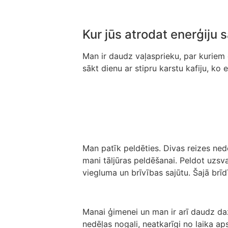
Kur jūs atrodat enerģiju 
Man ir daudz vaļasprieku, par kuriem e
sākt dienu ar stipru karstu kafiju, k
Man patīk peldēties. Divas reizes nedē
mani tāljūras peldēšanai. Peldot uzsv
viegluma un brīvības sajūtu. Šajā brīd
Manai ģimenei un man ir arī daudz da
nedēļas nogali, neatkarīgi no laika a