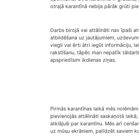
otrajā karantīnā nebija pārāk grūti pi
Darbs birojā vai attālināti nav īpaši 
atbildēšana uz jautājumiem, uzdevumu 
viegli vai ērti ātri iegūt informāciju,
rakstīšanu, tāpēc man nepatīk tāldarb
apspriedīsim ikdienas ziņas.
Pirmās karantīnas laikā mēs nolēmām s
pievienojās attālināti saskaņotā laik
atklājuši par karantīnu. Mēs arī cenšam
uz mūsu ekrāniem, palīdzēt saviem kol