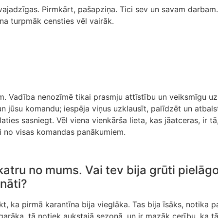
s vajadzīgas. Pirmkārt, pašapziņa. Tici sev un savam darbam.
a turpmāk censties vēl vairāk.
em. Vadība nenozīmē tikai prasmju attīstību un veiksmīgu uz
n jūsu komandu; iespēja viņus uzklausīt, palīdzēt un atbalst
aties sasniegt. Vēl viena vienkārša lieta, kas jāatceras, ir t
gi no visas komandas panākumiem.
 katru no mums. Vai tev bija grūti pielāg
ināti?
kt, ka pirmā karantīna bija vieglāka. Tas bija īsāks, notika p
garāka, tā notiek aukstajā sezonā, un ir mazāk cerību, ka tā