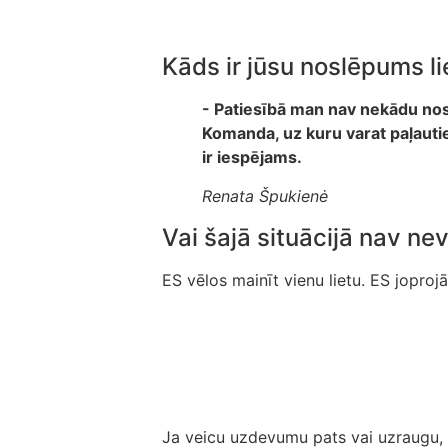
Kāds ir jūsu noslēpums li
- Patiesībā man nav nekādu nosl
Komanda, uz kuru varat paļautie
ir iespējams.
Renata Špukienė
Vai šajā situācijā nav n
ES vēlos mainīt vienu lietu. ES jopro
Ja veicu uzdevumu pats vai uzraugu, vēl