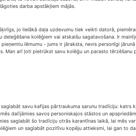
elāgoties darba apstākļiem mājās.
atšķirīgs, jo lielākā daļa uzdevumu tiek veikti datorā, piemē
deleģēšana kolēģiem vai atskaišu sagatavošana. Ir mainījuš
 lai pieņemtu lēmumu - jums ir jāraksta, nevis personīgi jārun
s. Man arī ļoti pietrūkst savu kolēģu un parasto tērzēšanu 
aglabāt savu kafijas pārtraukuma sarunu tradīciju: katrs ko
ā; mēs dalījāmies savos personiskajos stāstos un apspriedā
ies saglabāt šo tradīciju otrās karantīnas laikā, lai mēs var
ēģiem un saglabāt pozitīvu kopēju attieksmi, lai gan to darī