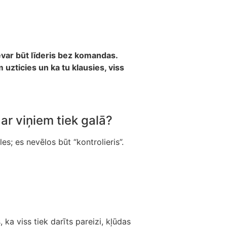
evar būt līderis bez komandas.
uzticies un ka tu klausies, viss
ar viņiem tiek galā?
s; es nevēlos būt “kontrolieris”.
 ka viss tiek darīts pareizi, kļūdas