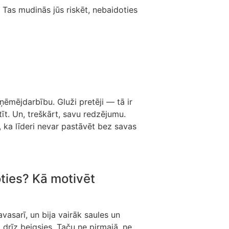
 Tas mudinās jūs riskēt, nebaidoties
ņēmējdarbību. Gluži pretēji — tā ir
īt. Un, treškārt, savu redzējumu.
ā, ka līderi nevar pastāvēt bez savas
oties? Kā motivēt
avasarī, un bija vairāk saules un
 drīz beigsies. Taču ne pirmajā, ne