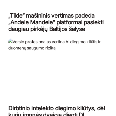
„Tilde“ mašininis vertimas padeda
„Andele Mandele“ platformai pasiekti
daugiau pirkėjų Baltijos šalyse
Dirbtinio intelekto diegimo kliūtys, dėl
kurių įmonės dvejoja diegti DI