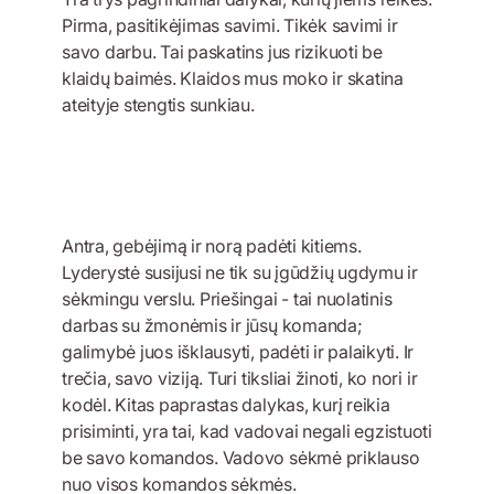
Pirma, pasitikėjimas savimi. Tikėk savimi ir
savo darbu. Tai paskatins jus rizikuoti be
klaidų baimės. Klaidos mus moko ir skatina
ateityje stengtis sunkiau.
Antra, gebėjimą ir norą padėti kitiems.
Lyderystė susijusi ne tik su įgūdžių ugdymu ir
sėkmingu verslu. Priešingai - tai nuolatinis
darbas su žmonėmis ir jūsų komanda;
galimybė juos išklausyti, padėti ir palaikyti. Ir
trečia, savo viziją. Turi tiksliai žinoti, ko nori ir
kodėl. Kitas paprastas dalykas, kurį reikia
prisiminti, yra tai, kad vadovai negali egzistuoti
be savo komandos. Vadovo sėkmė priklauso
nuo visos komandos sėkmės.