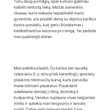
Turiu daug pomėgių, apie kuriuos galėčiau
kalbėti neribotą laiką. Mažas asmeninis
ritualas, kuris niekada nepasikeitė mano
gyvenime, yra pradėti dieną su stiprios karštos
kavos puodeliu, kurį geriu žiūrėdamas į
besikeičiančius sezonus pro langą. Tai padeda
man pasirengti dienai.
Man patinka plaukti. Du kartus per savaitę
rytais einu (t. y. einu prieš karantiną) į specialų
plaukimo treniruočių kursą, kuris paruošia
mane tolimam plaukimui. Plaukdami
sutelkiame dėmesį į ritmą, techniką ir
kvėpavimą. Vanduo nuplauna visas neigiamas
mintis ir suteikia man lengvumo ir laisvės
pojūtį. Dabar galiu lengvai plaukti 2 km