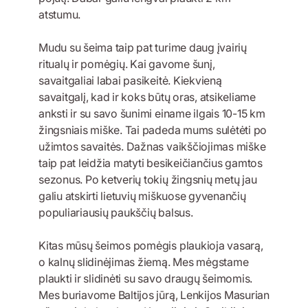
atstumu.
Mudu su šeima taip pat turime daug įvairių
ritualų ir pomėgių. Kai gavome šunį,
savaitgaliai labai pasikeitė. Kiekvieną
savaitgalį, kad ir koks būtų oras, atsikeliame
anksti ir su savo šunimi einame ilgais 10-15 km
žingsniais miške. Tai padeda mums sulėtėti po
užimtos savaitės. Dažnas vaikščiojimas miške
taip pat leidžia matyti besikeičiančius gamtos
sezonus. Po ketverių tokių žingsnių metų jau
galiu atskirti lietuvių miškuose gyvenančių
populiariausių paukščių balsus.
Kitas mūsų šeimos pomėgis plaukioja vasarą,
o kalnų slidinėjimas žiemą. Mes mėgstame
plaukti ir slidinėti su savo draugų šeimomis.
Mes buriavome Baltijos jūrą, Lenkijos Masurian