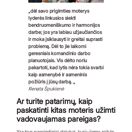
„dėl savo prigimties moterys
lyderės linkusios siekti
bendruomeniškumo ir harmonijos
darbe; jos yra labiau užjaučiančios
ir moka įsiklausyti ir greitai suprasti
problemą. Dėl to jie laikomi
geresniais komandinio darbo
planuotojais. Vis dėlto noriu
pakartoti, kad lytis nėra tokia svarbi
kaip asmenybė ir asmeninis
požiūris į jūsų darbą. „
Renata Špukienė
Ar turite patarimų, kaip
paskatinti kitas moteris užimti
vadovaujamas pareigas?
Yra trys pagrindiniai dalykai, kurių jiems reikės.