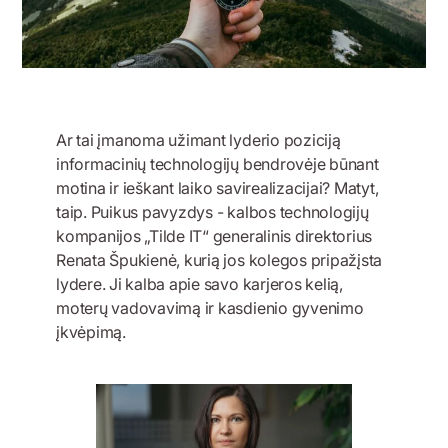
Ar tai įmanoma užimant lyderio poziciją
informacinių technologijų bendrovėje būnant
motina ir ieškant laiko savirealizacijai? Matyt,
taip. Puikus pavyzdys - kalbos technologijų
kompanijos „Tilde IT“ generalinis direktorius
Renata Špukienė, kurią jos kolegos pripažįsta
lydere. Ji kalba apie savo karjeros kelią,
moterų vadovavimą ir kasdienio gyvenimo
įkvėpimą.