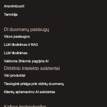
Anonimizuoti
Terminija
DI duomenų paslaugų
Visos paslaugos
LLM tikslinimas ir RAG
LLM tikslinimas
Valdoma žiniomis pagrįsta AI
Dirbtinio intelekto asistentai
Visi produktai
Tiesioginė prieiga prie vidinių duomenų
Klientų aptarnavimo AI asistentas
Kalbos technologijos