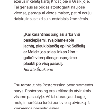
ežerus ir keletą kartų Kroatijoje ir Graikijoje.
Tai geriausias būdas atostogauti naujose
vietose, paragauti vietos maisto, patirti naujų
dalykų ir susitikti su nuostabiais žmonėmis.
„Kai karantinas baigiasi arba visi
paskiepijami, svajojame apie
jachtą, plaukiojančią aplink Seišelių
ar Malaizijos salas. Ir kas žino -
galbūt vieną dieną nuspręsime
plaukti po visą pasaulį.
Renata Špukienė
Esu tarptautinės Postcrossing bendruomenės
narys. Postcrossing yra keitimasis atvirukais
visame pasaulyje. Aš tai darau jau daugelį
metų ir norėčiau turėti bent vieną atviruką iš
kiekvienos pasaulio šalies.