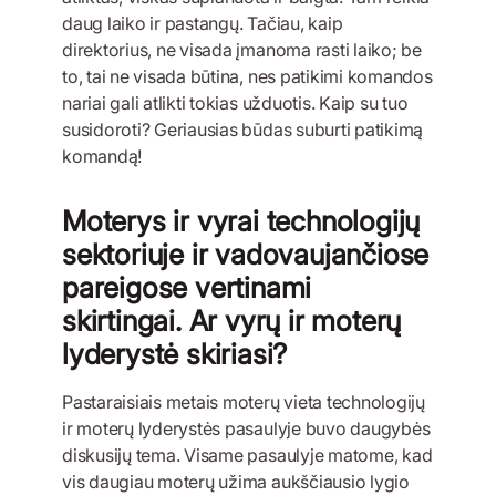
daug laiko ir pastangų. Tačiau, kaip
direktorius, ne visada įmanoma rasti laiko; be
to, tai ne visada būtina, nes patikimi komandos
nariai gali atlikti tokias užduotis. Kaip su tuo
susidoroti? Geriausias būdas suburti patikimą
komandą!
Moterys ir vyrai technologijų
sektoriuje ir vadovaujančiose
pareigose vertinami
skirtingai. Ar vyrų ir moterų
lyderystė skiriasi?
Pastaraisiais metais moterų vieta technologijų
ir moterų lyderystės pasaulyje buvo daugybės
diskusijų tema. Visame pasaulyje matome, kad
vis daugiau moterų užima aukščiausio lygio