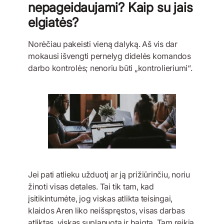
nepageidaujami? Kaip su jais
elgiatės?
Norėčiau pakeisti vieną dalyką. Aš vis dar
mokausi išvengti pernelyg didelės komandos
darbo kontrolės; nenoriu būti „kontrolieriumi“.
Jei pati atlieku užduotį ar ją prižiūrinčiu, noriu
žinoti visas detales. Tai tik tam, kad
įsitikintumėte, jog viskas atlikta teisingai,
klaidos Aren liko neišspręstos, visas darbas
atliktas, viskas suplanuota ir baigta. Tam reikia