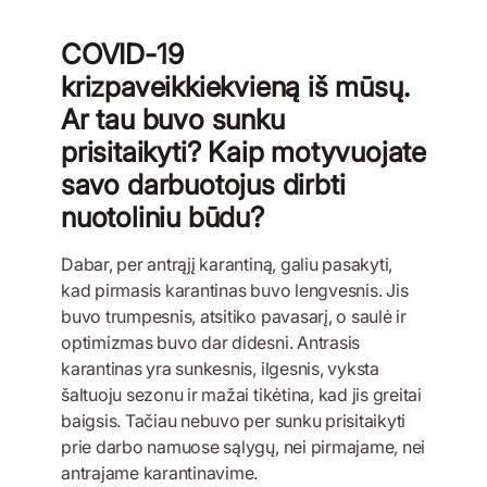
COVID-19
krizpaveikkiekvieną iš mūsų.
Ar tau buvo sunku
prisitaikyti? Kaip motyvuojate
savo darbuotojus dirbti
nuotoliniu būdu?
Dabar, per antrąjį karantiną, galiu pasakyti,
kad pirmasis karantinas buvo lengvesnis. Jis
buvo trumpesnis, atsitiko pavasarį, o saulė ir
optimizmas buvo dar didesni. Antrasis
karantinas yra sunkesnis, ilgesnis, vyksta
šaltuoju sezonu ir mažai tikėtina, kad jis greitai
baigsis. Tačiau nebuvo per sunku prisitaikyti
prie darbo namuose sąlygų, nei pirmajame, nei
antrajame karantinavime.