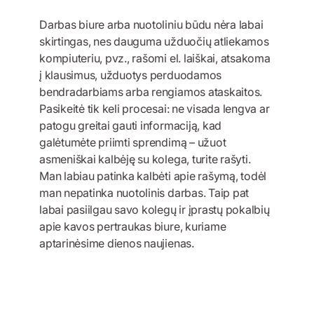
Darbas biure arba nuotoliniu būdu nėra labai
skirtingas, nes dauguma užduočių atliekamos
kompiuteriu, pvz., rašomi el. laiškai, atsakoma
į klausimus, užduotys perduodamos
bendradarbiams arba rengiamos ataskaitos.
Pasikeitė tik keli procesai: ne visada lengva ar
patogu greitai gauti informaciją, kad
galėtumėte priimti sprendimą – užuot
asmeniškai kalbėję su kolega, turite rašyti.
Man labiau patinka kalbėti apie rašymą, todėl
man nepatinka nuotolinis darbas. Taip pat
labai pasiilgau savo kolegų ir įprastų pokalbių
apie kavos pertraukas biure, kuriame
aptarinėsime dienos naujienas.