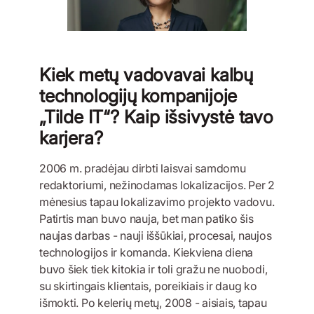
Kiek metų vadovavai kalbų
technologijų kompanijoje
„Tilde IT“? Kaip išsivystė tavo
karjera?
2006 m. pradėjau dirbti laisvai samdomu
redaktoriumi, nežinodamas lokalizacijos. Per 2
mėnesius tapau lokalizavimo projekto vadovu.
Patirtis man buvo nauja, bet man patiko šis
naujas darbas - nauji iššūkiai, procesai, naujos
technologijos ir komanda. Kiekviena diena
buvo šiek tiek kitokia ir toli gražu ne nuobodi,
su skirtingais klientais, poreikiais ir daug ko
išmokti. Po kelerių metų, 2008 - aisiais, tapau