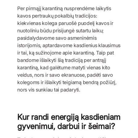
Per pirmąjį karantiną nusprendėme laikytis
kavos pertraukų pokalbių tradicijos:
kiekvienas kolega paruošė puodelį kavos ir
nuotoliniu būdu prisijungė sutartu laiku;
pasidalydavome savo asmeninėmis
istorijomis, aptardavome kasdienius klausimus
ir tai, ką sužinojome apie karantiną. Taip pat
bandome išlaikyti šią tradiciją per antrąjį
karantiną, kad galėtume matyti vienas kito
veidus, nors ir savo ekranuose, padėti savo
kolegoms ir išlaikyti teigiamą bendrą požiūrį,
nors vis sunkiau tai padaryti.
Kur randi energiją kasdieniam
gyvenimui, darbui ir šeimai?