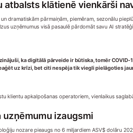
 atbalsts klātienē vienkārši na
un dramatiskām pārmaiņām, piemēram, sezonālu pieplūd
udzus uzņēmumus visā pasaulē pārdomāt savu AI stratēģi
nājuši, ka digitālā pārveide ir būtiska, tomēr COVID-1
reaģēt uz krīzi, bet citi nespēja tik viegli pielāgoties 
alstu klientu apkalpošanas operatoriem, vienlaikus saglabā
ina uzņēmumu izaugsmi
oloģiju nozare pieaugs no 6 miljardiem ASV$ dolāru 202