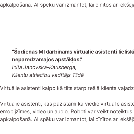
apkalpošanā. AI spēku var izmantot, lai cīnītos ar iekš
“Šodienas MI darbināms virtuālie asistenti liel
neparedzamajos apstākļos.”
Inita Janovska-Karlsberga,
Klientu attiecību vadītājs Tildē
Virtuālie asistenti kalpo kā tilts starp reālā klienta va
Virtuālie asistenti, kas pazīstami kā viedie virtuālie asis
emocijzīmes, video un audio. Roboti var veikt noteiktu
apkalpošanā. AI spēku var izmantot, lai cīnītos ar iekš