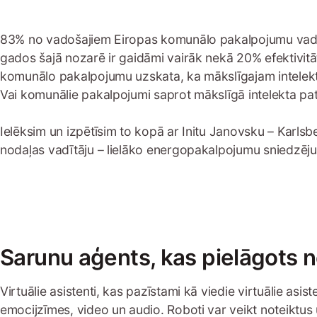
83% no vadošajiem Eiropas komunālo pakalpojumu vadītā
gados šajā nozarē ir gaidāmi vairāk nekā 20% efektivit
komunālo pakalpojumu uzskata, ka mākslīgajam intelektam
Vai komunālie pakalpojumi saprot mākslīgā intelekta pa
Ielēksim un izpētīsim to kopā ar Initu Janovsku – Karls
nodaļas vadītāju – lielāko energopakalpojumu sniedzēju 
Sarunu aģents, kas pielāgots 
Virtuālie asistenti, kas pazīstami kā viedie virtuālie asis
emocijzīmes, video un audio. Roboti var veikt noteiktu