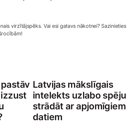
ais virzītājspēks. Vai esi gatavs nākotnei? Sazinieties
kšrocībām!
 pastāv
Latvijas mākslīgais
 izzust
intelekts uzlabo spēju
u
strādāt ar apjomīgiem
u?
datiem