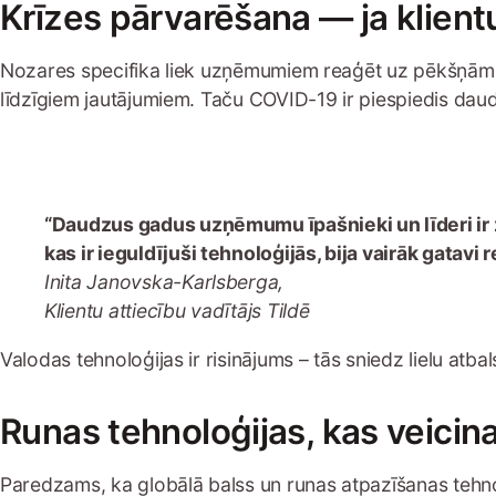
Krīzes pārvarēšana — ja klientu
Nozares specifika liek uzņēmumiem reaģēt uz pēkšņām 
līdzīgiem jautājumiem. Taču COVID-19 ir piespiedis da
“Daudzus gadus uzņēmumu īpašnieki un līderi ir zi
kas ir ieguldījuši tehnoloģijās, bija vairāk gatavi 
Inita Janovska-Karlsberga,
Klientu attiecību vadītājs Tildē
Valodas tehnoloģijas ir risinājums – tās sniedz lielu atb
Runas tehnoloģijas, kas veic
Paredzams, ka globālā balss un runas atpazīšanas tehn