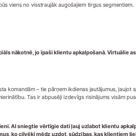
būs viens no visstraujāk augošajiem tirgus segmentiem.
āls nākotnē, jo īpaši klientu apkalpošanā. Virtuālie as
tbalsta komandām – tie pārņem ikdienas jautājumus, ļaujot
ierinātību. Tas ir abpusēji izdevīgs risinājums visām pusēm
zieni. AI sniegtie vērtīgie dati ļauj uzlabot klientu a
s, ko cilvēki mēdz uzdot, sūdzības, kas klientiem lielāk