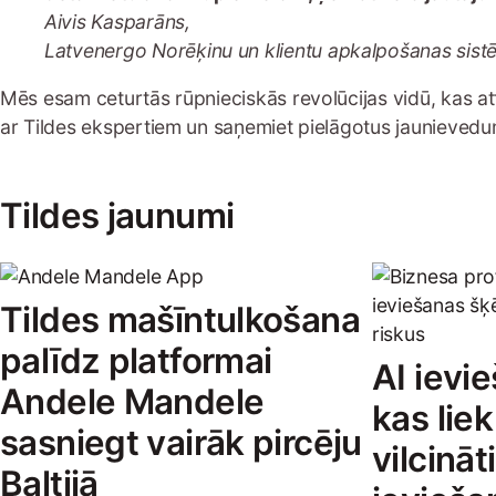
Aivis Kasparāns,
Latvenergo Norēķinu un klientu apkalpošanas sist
Mēs esam ceturtās rūpnieciskās revolūcijas vidū, kas attī
ar Tildes ekspertiem un saņemiet pielāgotus jaunieved
Tildes jaunumi
Tildes mašīntulkošana
palīdz platformai
AI ievie
Andele Mandele
kas li
sasniegt vairāk pircēju
vilcināt
Baltijā