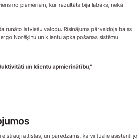
viens no piemēriem, kur rezultāts bija labāks, nekā
ata runāto latviešu valodu. Risinājums pārveidoja balss
venergo Norēķinu un klientu apkalpošanas sistēmu
uktivitāti un klientu apmierinātību,”
pojumos
 strauji attīstās, un paredzams, ka virtuālie asistenti jo