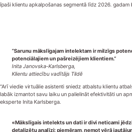
īpaši klientu apkalpošanas segmentā līdz 2026. gadam 
“Sarunu mākslīgajam intelektam ir milzīgs potenci
potenciālajiem un pašreizējiem klientiem.”
Inita Janovska-Karlsberga,
Klientu attiecību vadītājs Tildē
“Arī viedie virtuālie asistenti sniedz atbalstu klientu a
labāk izmantot savu laiku un palielināt efektivitāti un apm
eksperte Inita Karlsberga.
«Mākslīgais intelekts un dati ir divi neticami jēd
detalizētu analīzi: piemēram, ņemot vērā jautājumu