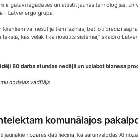
ir gatavi iegādāties un attīstīt jaunas tehnoloģijas, un 
ijā - Latvenergo grupa.
klientiem vai nesūtīja tiem īsziņas, bet ļoti precīzi sapr
u tekstā, kas vēlāk tika nosūtīts sistēmai,” skaidro Lat
 vidēji 80 darba stundas nedēļā un uzlabot biznesa prod
ēmu nodaļas vadītājs
 intelektam komunālajos pakal
i jaunākie nozares dati liecina, ka sarunvalodas AI nozare