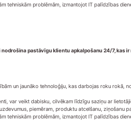
ējām tehniskām problēmām, izmantojot IT palīdzības dien
iski nodrošina pastāvīgu klientu apkalpošanu 24/7, ka
jadzībām un jaunāko tehnoloģiju, kas darbojas roku rokā, 
tenti, var veikt dabisku, cilvēkam līdzīgu saziņu ar lietotā
s uzdevumus, piemēram, produktu atcelšanu, ziņošanu par
ējām tehniskām problēmām, izmantojot IT palīdzības dien