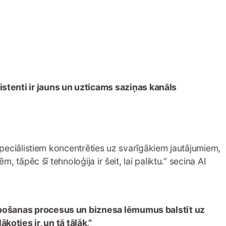
istenti ir jauns un uzticams saziņas kanāls
 speciālistiem koncentrēties uz svarīgākiem jautājumiem,
, tāpēc šī tehnoloģija ir šeit, lai paliktu.” secina AI
pkalpošanas procesus un biznesa lēmumus balstīt uz
oties ir, un tā tālāk,”