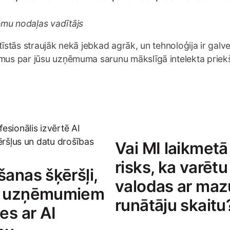
ēmu nodaļas vadītājs
stās straujāk nekā jebkad agrāk, un tehnoloģija ir galven
umus par jūsu uzņēmuma sarunu mākslīgā intelekta prie
Vai MI laikmetā
risks, ka varētu
šanas šķēršļi,
valodas ar maz
ek uzņēmumiem
runātāju skait
ies ar AI