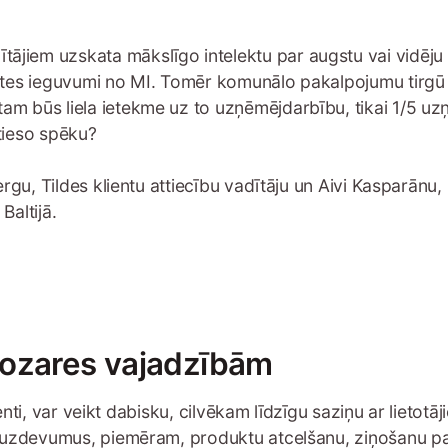
jiem uzskata mākslīgo intelektu par augstu vai vidēju 
ātes ieguvumi no MI. Tomēr komunālo pakalpojumu tirgū 
 būs liela ietekme uz to uzņēmējdarbību, tikai 1/5 uzņē
tieso spēku?
bergu, Tildes klientu attiecību vadītāju un Aivi Kasparā
Baltijā.
nozares vajadzībām
tenti, var veikt dabisku, cilvēkam līdzīgu saziņu ar lietotā
s uzdevumus, piemēram, produktu atcelšanu, ziņošanu par