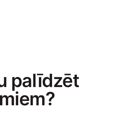
u palīdzēt
umiem?