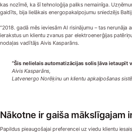
kas nozīmē, ka šī tehnoloģija paliks nemainīga. Uzņēmumi 
gaidīts, bija lielākais energopakalpojumu sniedzējs Balt
“2018. gadā mēs ieviesām AI risinājumu – tas nerunāja ar 
ierakstus un klientu zvanus par elektroenerģijas patēriņ
nodaļas vadītājs Aivis Kasparāns.
“Šis nelielais automatizācijas solis ļāva ietaupīt
Aivis Kasparāns,
Latvenergo Norēķinu un klientu apkalpošanas sist
Nākotne ir gaiša mākslīgajam
Papildus pieaugošajai preferencei uz viedu klientu iesaist