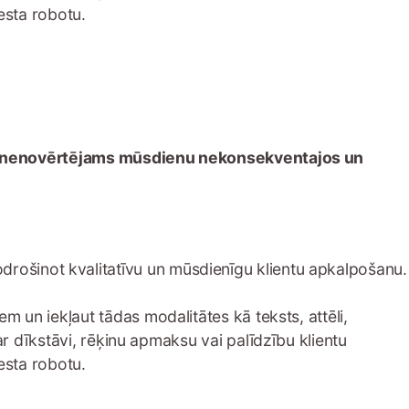
esta robotu.
s ir nenovērtējams mūsdienu nekonsekventajos un
nodrošinot kvalitatīvu un mūsdienīgu klientu apkalpošanu.
jiem un iekļaut tādas modalitātes kā teksts, attēli,
 dīkstāvi, rēķinu apmaksu vai palīdzību klientu
esta robotu.