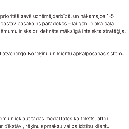
prioritāti savā uzņēmējdarbībā, un nākamajos 1-5
pastāv pasakains paradokss – lai gan lielākā daļa
mumu ir skaidri definēta mākslīgā intelekta stratēģija.
nu, Latvenergo Norēķinu un klientu apkalpošanas sistēmu
jiem un iekļaut tādas modalitātes kā teksts, attēli,
 dīkstāvi, rēķinu apmaksu vai palīdzību klientu