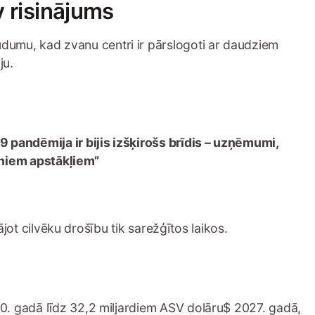
v risinājums
umu, kad zvanu centri ir pārslogoti ar daudziem
ju.
9 pandēmija ir bijis izšķirošs brīdis – uzņēmumi,
jauniem apstākļiem”
jot cilvēku drošību tik sarežģītos laikos.
0. gadā līdz 32,2 miljardiem ASV dolāru$ 2027. gadā,