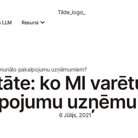
n LLM
Resursi
 komunālo pakalpojumu uzņēmumiem?
tāte: ko MI varēt
lpojumu uzņēm
6 Jūlijs, 2021