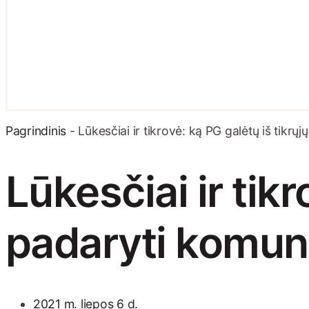
Pagrindinis
-
Lūkesčiai ir tikrovė: ką PG galėtų iš tikr
Lūkesčiai ir tikr
padaryti komun
2021 m. liepos 6 d.