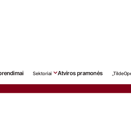
sprendimai
Atviros pramonės
Sektoriai
„TildeOp