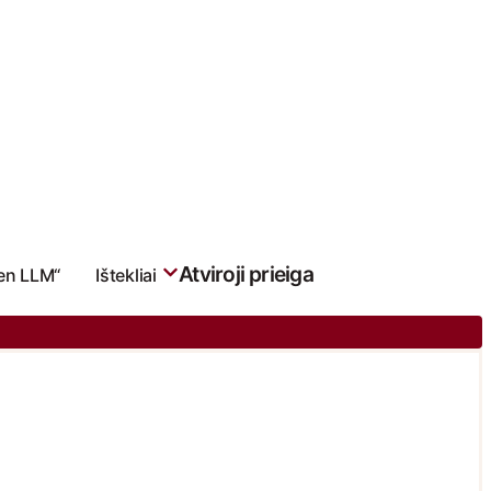
Atviroji prieiga
en LLM“
Ištekliai