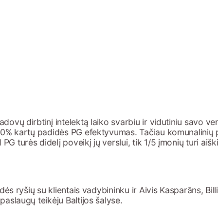
vų dirbtinį intelektą laiko svarbiu ir vidutiniu savo ver
 20% kartų padidės PG efektyvumas. Tačiau komunalinių 
turės didelį poveikį jų verslui, tik 1/5 įmonių turi aišk
ldės ryšių su klientais vadybininku ir Aivis Kasparāns, 
aslaugų teikėju Baltijos šalyse.