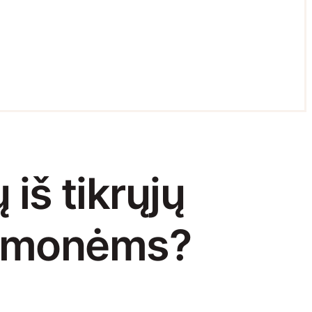
 iš tikrųjų
 įmonėms?