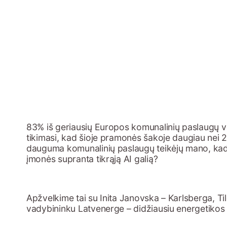
83% iš geriausių Europos komunalinių paslaugų vado
tikimasi, kad šioje pramonės šakoje daugiau nei
dauguma komunalinių paslaugų teikėjų mano, kad PG 
įmonės supranta tikrąją AI galią?
Apžvelkime tai su Inita Janovska – Karlsberga, Ti
vadybininku Latvenerge – didžiausiu energetikos p