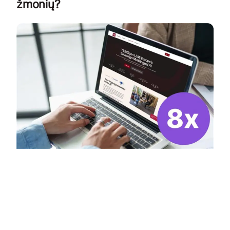
žmonių?