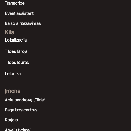
Transcribe
Event assistant
Balso sintezavimas
Kita
Lokalizacija
Tildes Birojs
Tildes Biuras
Letonika
Įmonė
Apie bendrovę „Tilde“
Pagalbos centras
Karjera
Atvejų tyrimai