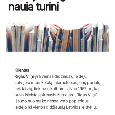
naują turinį
20 KOVO, 2020 m.
Klientas
Rīgas Viļņi
yra vienas didžiausių leidėjų
Latvijoje ir turi keletą interneto naujienų portalų
tiek latvių, tiek rusų kalbomis. Nuo 1957 m., kai
buvo išleistas pirmasis žurnalas, „Rīgas Viļņi“
išaugo nuo mažo nespalvoto popieriaus
leidėjo iki vienos didžiausių Latvijos leidyklų.