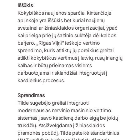
Iššūkis
Kokybiškos naujienos sparčiai kintančioje
aplinkoje yra iššūkis bet kuriai naujienų
svetainei ar žiniasklaidos organizacijai, ypač
kai prieiga prie jų šaltinio sulėtėja dėl kalbos
barjero. „Rīgas Viļņi“ ieškojo vertimo
sprendimo, kuris atitiktų jų poreikius greitai
atlikti kokybiškus vertimus į latvių, rusų ir anglų
kalbas ir būtų prieinamas visiems
darbuotojams ir sklandžiai integruotųsi į
kasdienius procesus.
Sprendimas
Tilde sugebėjo greitai integruoti
moderniausias nervinio mašininio vertimo
sistemas į savo kasdienę darbo eigą be jokių
trukdžių. Atsižvelgdama į žiniasklaidos
pramonės pobūdį, Tilde pateikė standartinius