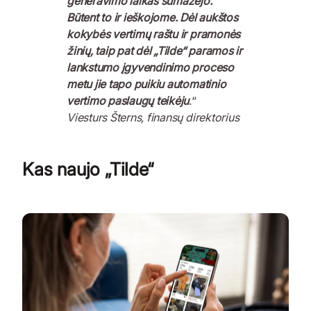
generavimo laikas sumažėjo.
Būtent to ir ieškojome. Dėl aukštos
kokybės vertimų raštu ir pramonės
žinių, taip pat dėl „Tilde“ paramos ir
lankstumo įgyvendinimo proceso
metu jie tapo puikiu automatinio
vertimo paslaugų teikėju
.“
Viesturs Šterns, finansų direktorius
Kas naujo „Tilde“