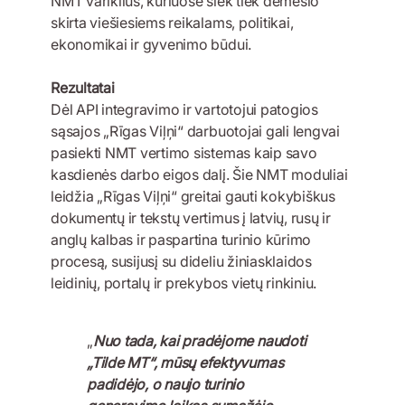
NMT variklius, kuriuose šiek tiek dėmesio
skirta viešiesiems reikalams, politikai,
ekonomikai ir gyvenimo būdui.
Rezultatai
Dėl API integravimo ir vartotojui patogios
sąsajos „Rīgas Viļņi“ darbuotojai gali lengvai
pasiekti NMT vertimo sistemas kaip savo
kasdienės darbo eigos dalį. Šie NMT moduliai
leidžia „Rīgas Viļņi“ greitai gauti kokybiškus
dokumentų ir tekstų vertimus į latvių, rusų ir
anglų kalbas ir paspartina turinio kūrimo
procesą, susijusį su dideliu žiniasklaidos
leidinių, portalų ir prekybos vietų rinkiniu.
„
Nuo tada, kai pradėjome naudoti
„Tilde MT“, mūsų efektyvumas
padidėjo, o naujo turinio