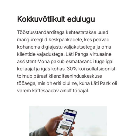
Kokkuvõtlikult edulugu
Tööstusstandarditega kehtestatakse uued
mängureeglid keskpankadele, kes peavad
kohanema digiajastu väljakutsetega ja oma
klientide vajadustega. Läti Panga virtuaalne
assistent Mona pakub esmatasandi tuge igal
kellaajal ja igas kohas. 30% konsultatsioonist
toimub pärast klienditeeninduskeskuse
tööaega, mis on eriti oluline, kuna Läti Pank oli
varem kättesaadav ainult tööajal.