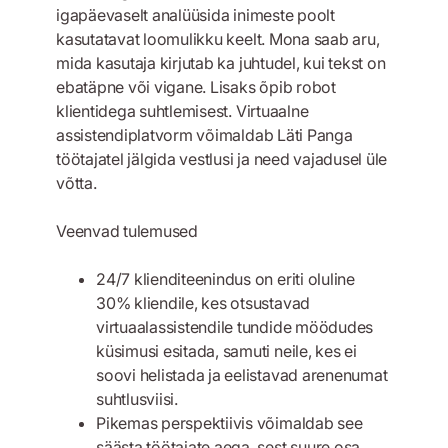
igapäevaselt analüüsida inimeste poolt
kasutatavat loomulikku keelt. Mona saab aru,
mida kasutaja kirjutab ka juhtudel, kui tekst on
ebatäpne või vigane. Lisaks õpib robot
klientidega suhtlemisest. Virtuaalne
assistendiplatvorm võimaldab Läti Panga
töötajatel jälgida vestlusi ja need vajadusel üle
võtta.
Veenvad tulemused
24/7 klienditeenindus on eriti oluline
30% kliendile, kes otsustavad
virtuaalassistendile tundide möödudes
küsimusi esitada, samuti neile, kes ei
soovi helistada ja eelistavad arenenumat
suhtlusviisi.
Pikemas perspektiivis võimaldab see
säästa töötajate aega, sest suure osa