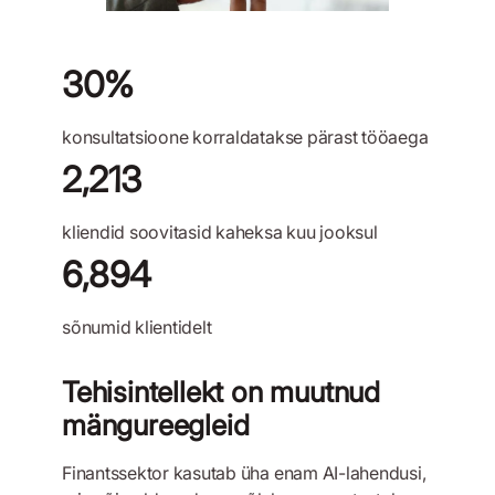
30%
konsultatsioone korraldatakse pärast tööaega
2,213
kliendid soovitasid kaheksa kuu jooksul
6,894
sõnumid klientidelt
Tehisintellekt on muutnud
mängureegleid
Finantssektor kasutab üha enam AI-lahendusi,