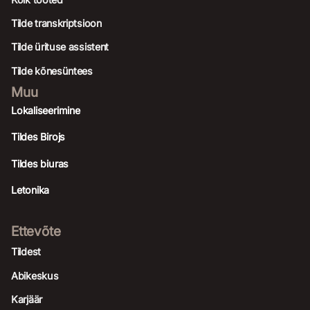
Tilde transkriptsioon
Tilde ürituse assistent
Tilde kõnesüntees
Muu
Lokaliseerimine
Tildes Birojs
Tildes biuras
Letonika
Ettevõte
Tildest
Abikeskus
Karjäär