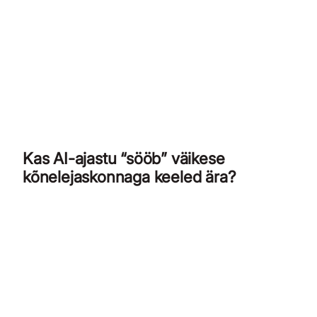
Kas AI-ajastu “sööb” väikese
kõnelejaskonnaga keeled ära?