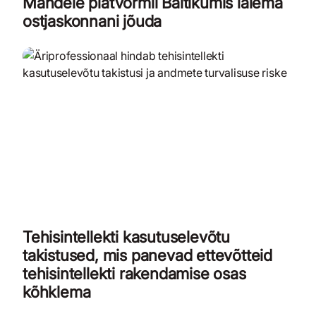
Mandele platvormil Baltikumis laiema
ostjaskonnani jõuda
Tehisintellekti kasutuselevõtu
takistused, mis panevad ettevõtteid
tehisintellekti rakendamise osas
kõhklema