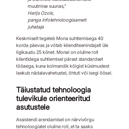
muutmise suunas,”
Harijs Ozols,
panga infotehnoloogiaameti
juhataja
Keskmiselt tegeleb Mona suhtlemisega 40
korda päevas ja võtab klienditeenindajalt üle
ligikaudu 25 kõnet. Monal on oluline roll
klientidega suhtlemisel pärast standardset
tööaega, kuna kolmandik kõigist küsimustest
laekub nädalavahetustel, õhtuti või isegi öösel.
Täiustatud tehnoloogia
tulevikule orienteeritud
asutustele
Assistendi arendamisel on närvivõrgu
tehnoloogiatel oluline roll, et ta saaks