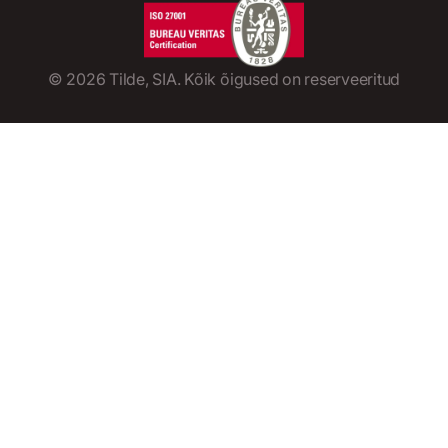
©
2026
Tilde, SIA. Kõik õigused on reserveeritud