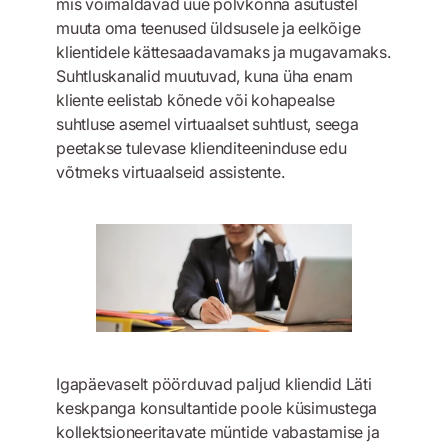
mis võimaldavad uue põlvkonna asutustel
muuta oma teenused üldsusele ja eelkõige
klientidele kättesaadavamaks ja mugavamaks.
Suhtluskanalid muutuvad, kuna üha enam
kliente eelistab kõnede või kohapealse
suhtluse asemel virtuaalset suhtlust, seega
peetakse tulevase klienditeeninduse edu
võtmeks virtuaalseid assistente.
Igapäevaselt pöörduvad paljud kliendid Läti
keskpanga konsultantide poole küsimustega
kollektsioneeritavate müntide vabastamise ja