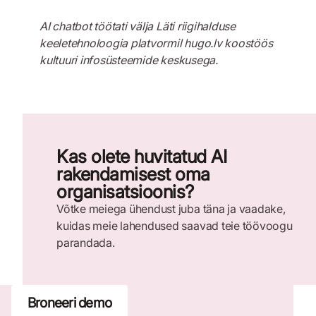
AI chatbot töötati välja Läti riigihalduse
keeletehnoloogia platvormil hugo.lv koostöös
kultuuri infosüsteemide keskusega.
Kas olete huvitatud AI
rakendamisest oma
organisatsioonis?
Võtke meiega ühendust juba täna ja vaadake,
kuidas meie lahendused saavad teie töövoogu
parandada.
Broneeri demo