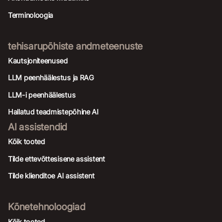
Terminoloogia
tehisarupõhiste andmeteenuste
Kautsjoniteenused
LLM peenhäälestus ja RAG
LLM-i peenhäälestus
Hallatud teadmistepõhine AI
AI assistendid
Kõik tooted
Tilde ettevõttesisene assistent
Tilde klienditoe AI assistent
Kõnetehnoloogiad
Kõik tooted