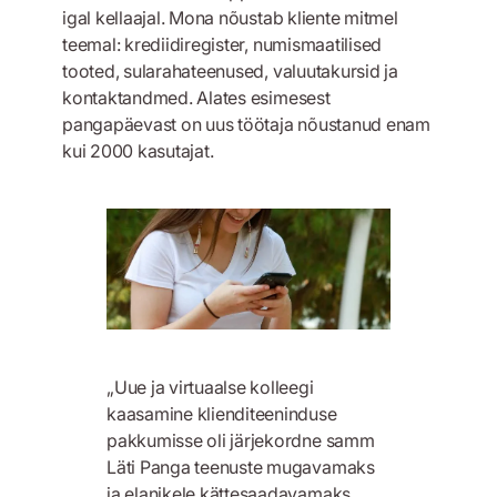
igal kellaajal. Mona nõustab kliente mitmel
teemal: krediidiregister, numismaatilised
tooted, sularahateenused, valuutakursid ja
kontaktandmed. Alates esimesest
pangapäevast on uus töötaja nõustanud enam
kui 2000 kasutajat.
„Uue ja virtuaalse kolleegi
kaasamine klienditeeninduse
pakkumisse oli järjekordne samm
Läti Panga teenuste mugavamaks
ja elanikele kättesaadavamaks