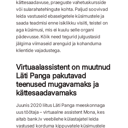
kättesaadavuse, praeguste vahetuskursside
või sularahatehingute kohta. Paljud soovivad
leida vastuseid ebaselgetele küsimustele ja
saada teadmisi enne isiklikku visiiti, teistel on
aga küsimusi, mis ei kuulu selle organi
pädevusse. Kõik need tegurid julgustasid
jälgima viimaseid arenguid ja kohanduma
klientide vajadustega.
Virtuaalassistent on muutnud
Läti Panga pakutavad
teenused mugavamaks ja
kättesaadavamaks
Juunis 2020 liitus Läti Panga meeskonnaga
uus töötaja – virtuaalne assistent Mona, kes
aitab bank.lv veebilehe külastajatel leida
vastused korduma kippuvatele küsimustele