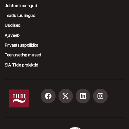
Juhtumiuuringud
Teadusuuringud
Uudised
Ajaveeb
Privaatsuspoliitika
Teenusetingimused
SIA Tilde projektid