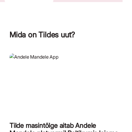
Mida on Tildes uut?
Tilde masintõlge aitab Andele