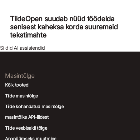
TildeOpen suudab nüüd töödelda
senisest kaheksa korda suuremaid
tekstimahte
Sildid
AI assistendid
Masintõlge
Kõik tooted
Tilde masintõlge
Tilde kohandatud masintõlge
masintõlke API-liidest
Tilde veebisaidi tõlge
Anonüümseks muutmine