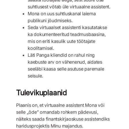
suhtlusest võtab üle virtuaalne assistent.
Mona on uus suhtluskanal laiema
publikuni jõudmiseks.
Seda virtuaalset assistenti kasutatakse
ka dokumenteeritud teadmusbaasina,
mis on eriti kasulik uute töötajate
koolitamisel.
Läti Panga kliendid on rahul ning
kaebuste arv on vähenenud, aidates
seeläbi kaasa selle asutuse paremale
seisule.
Tulevikuplaanid
Plaanis on, et virtuaalne assistent Mona või
selle „õde” omandab rohkem pädevusi,
näiteks saada finantskirjaoskuse assistendiks
haridusprojektis Minu majandus.