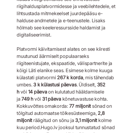
riigihaldusplatvormidesse ja veebilehtedele, et
lihtsustada mitmekeelset juurdepääsu e-
halduse andmetele ja e-teenustele. Lisaks
hõlmab see keeleressursside haldamist ja
digitaliseerimist.
Platvormi käivitamisest alates on see kiiresti
muutunud äärmiselt populaarseks
riigiteenistujate, ekspaatide, välispartnerite ja
kõigi Läti elanike seas. Esimese kolme kuuga
külastati platvormi
267 k korda
, mis tähendab
umbes.
3 k külastusi päevas
. Üldiselt,
352
h
või
14 päeva
on kulutatud hääldamisele
ja
749 h
või
31 päeva
kõnetuvastuse kohta.
Kokkuvõttes omakorda:
77 miljonit
sõnad on
tõlgitud automaatse tõlkesüsteemiga,
2,8
miljonit
räägitud on sõnu ja
3,1 miljonit
kolme
kuu period.Hugo.lv jooksul tunnustatud sõnad