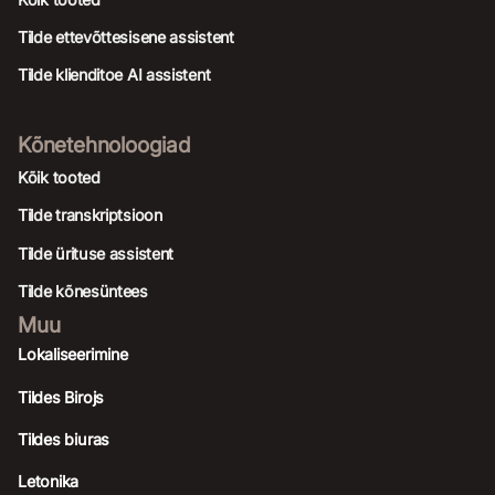
Tilde ettevõttesisene assistent
Tilde klienditoe AI assistent
Kõnetehnoloogiad
Kõik tooted
Tilde transkriptsioon
Tilde ürituse assistent
Tilde kõnesüntees
Muu
Lokaliseerimine
Tildes Birojs
Tildes biuras
Letonika