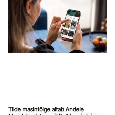
Tilde masintõlge aitab Andele