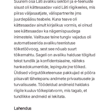
Suurem osa Läti avaliku sektori ja e-teenuste
sisust oli kättesaadav vaid Läti riigikeeles, mis
piiras väljasaatjate, välispartnerite jms
juurdepääsu teabele. Kuna teave oli
kättesaadav ainult kirjalikus vormis, ei olnud
see kättesaadav ka nägemispuudega
inimestele. Valitsuse teine tungiv vajadus oli
automatiseerida avaliku teenistuse
tõlketöövoog, sest see nõuab suurt
tõlkemahtu. Sageli on avaliku halduse tõlgitud
tekst tundlik ja konfidentsiaalne, näiteks
hankedokumentide, lepingute jne tõlked.
Üldised võrgutõlketeenuse pakkujad ei pööra
piisavalt tähelepanu andmete privaatsusele ja
turvalisusele. Töödeldud andmeid haldaks
riigile kuuluv tõlkeplatvorm, mis tagab, et
tundlikke andmeid ei lekitata.
Lahendus