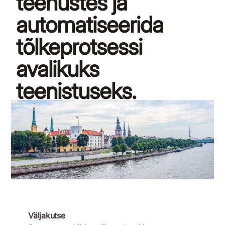
teenustes ja
automatiseerida
tõlkeprotsessi
avalikuks
teenistuseks.
11. juuni 2021
Väljakutse