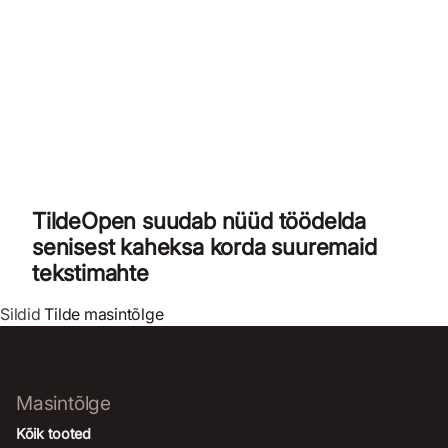
TildeOpen suudab nüüd töödelda
senisest kaheksa korda suuremaid
tekstimahte
Sildid
Tilde masintõlge
Masintõlge
Kõik tooted