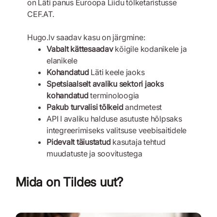
on Läti panus Euroopa Liidu tõlketaristusse
CEF.AT.
Hugo.lv saadav kasu on järgmine:
Vabalt kättesaadav
kõigile kodanikele ja
elanikele
Kohandatud
Läti keele jaoks
Spetsiaalselt avaliku sektori jaoks
kohandatud
terminoloogia
Pakub turvalisi tõlkeid
andmetest
API I avaliku halduse asutuste hõlpsaks
integreerimiseks valitsuse veebisaitidele
Pidevalt täiustatud
kasutaja tehtud
muudatuste ja soovitustega
Mida on Tildes uut?