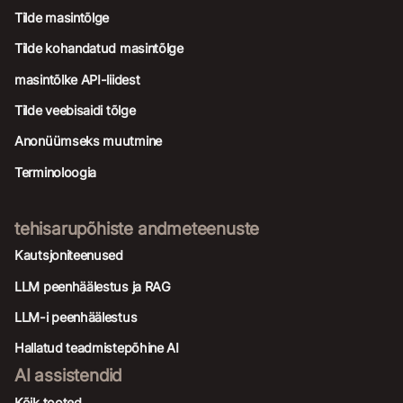
Tilde masintõlge
Tilde kohandatud masintõlge
masintõlke API-liidest
Tilde veebisaidi tõlge
Anonüümseks muutmine
Terminoloogia
tehisarupõhiste andmeteenuste
Kautsjoniteenused
LLM peenhäälestus ja RAG
LLM-i peenhäälestus
Hallatud teadmistepõhine AI
AI assistendid
Kõik tooted