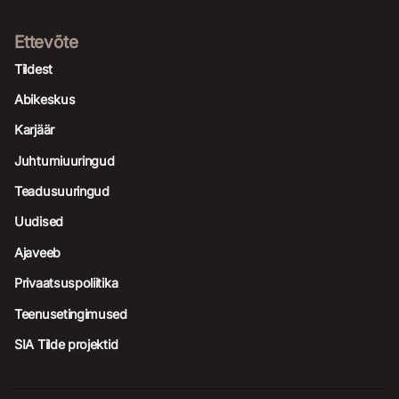
Ettevõte
Tildest
Abikeskus
Karjäär
Juhtumiuuringud
Teadusuuringud
Uudised
Ajaveeb
Privaatsuspoliitika
Teenusetingimused
SIA Tilde projektid