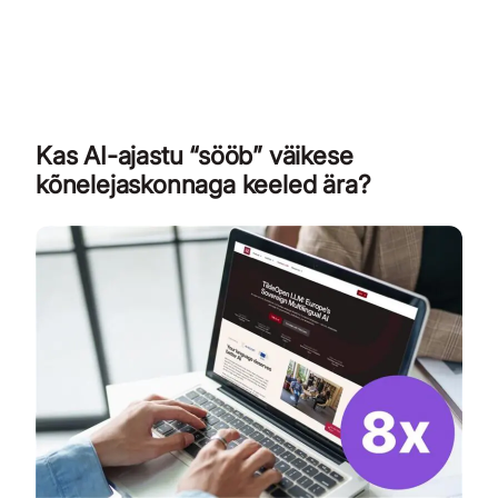
Kas AI-ajastu “sööb” väikese
kõnelejaskonnaga keeled ära?