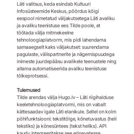
Läti valitsus, keda esindab Kultuuri
Infosüsteemide Keskus, pöördus kõigi
eespool nimetatud väljakutsetega Läti avaliku
ja avaliku teenistuse ees Tilde poole, et
töötada välja mitmekeelne
tehnoloogiaplatvorm, mis pidi lahendama
samaaegselt kaks väljakutset: suurendama
pagulaste, välispartnerite ja nägemispuudega
inimeste juurdepääsu avalikele teenustele ning
aitama automatiseerida avaliku teenistuse
tõlkeprotsessi.
Tulemused
Tilde arendas välja Hugo.lv – Läti riigihalduse
keeletehnoloogiaplatvormi, mis on vabalt
kättesaadav igale Läti elanikule. Sellel on kolm
põhifunktsiooni: tekstitõlge, kõnetuvastus (heli
tekstiks) ja kõnesüntees (tekst heliks). API
kaudu integreeritakse see erinevatesse