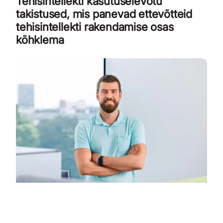
Tehisintellekti kasutuselevõtu
takistused, mis panevad ettevõtteid
tehisintellekti rakendamise osas
kõhklema