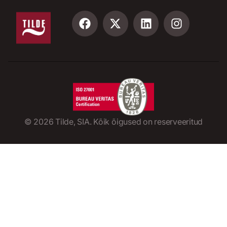
©
2026
Tilde, SIA. Kõik õigused on reserveeritud