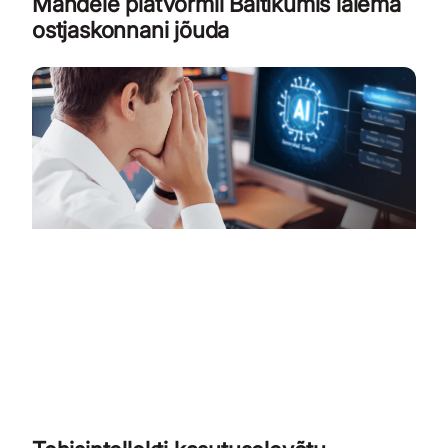
Mandele platvormil Baltikumis laiema
ostjaskonnani jõuda