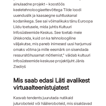
ainulaadne projekt – koostöös
keeletehnoloogiaettevõttega Tilde loodi
uuenduslik ja kaasaegne suhtluskanal
kodanikega. See sai võimalikuks tänu Euroopa
Liidu toetusele, mida juhtis Kultuuri
Infosüsteemide Keskus. See toetab meie
ühiskonda, kuid on ka tehnoloogiline
väljakutse, mis paneb inimesed uusi harjumusi
omaks võtma ja mille eesmärk on sisendada
ressursitõhusamat mõtlemist,” väidab kultuuri
infosüsteemide keskuse projektijuht Jānis
Ziediņš
Mis saab edasi Läti avalikest
virtuaalteenistujatest
Kasvab tendents juurutada nutikaid
juturoboteid või hääleroboteid, mis sisaldavad