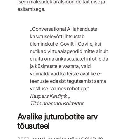
isegi maksudeklaratsioonide täitmise ja
esitamisega.
„Conversational AI lahenduste
kasutuselevõtt lihtsustab
üleminekut e-Govilt i-Govile, kui
nutikad virtuaalagendid mitte ainult
ei aita oma ärikasutajatel infot leida
ja küsimustele vastata, vaid
võimaldavad ka teiste avalike e-
teenuste edasist tegutsemist sama
vestluse raames robotiga,”
Kaspars Kauliņš: „
Tilde äriarendusdirektor
Avalike juturobotite arv
tõusuteel