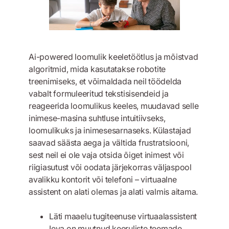
Ai-powered loomulik keeletöötlus ja mõistvad
algoritmid, mida kasutatakse robotite
treenimiseks, et võimaldada neil töödelda
vabalt formuleeritud tekstisisendeid ja
reageerida loomulikus keeles, muudavad selle
inimese-masina suhtluse intuitiivseks,
loomulikuks ja inimesesarnaseks. Külastajad
saavad säästa aega ja vältida frustratsiooni,
sest neil ei ole vaja otsida õiget inimest või
riigiasutust või oodata järjekorras väljaspool
avalikku kontorit või telefoni – virtuaalne
assistent on alati olemas ja alati valmis aitama.
Läti maaelu tugiteenuse virtuaalassistent
Ieva on muutnud keeruliste teemade