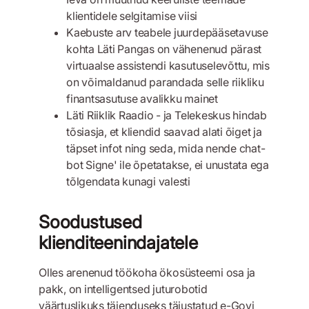
klientidele selgitamise viisi
Kaebuste arv teabele juurdepääsetavuse
kohta Läti Pangas on vähenenud pärast
virtuaalse assistendi kasutuselevõttu, mis
on võimaldanud parandada selle riikliku
finantsasutuse avalikku mainet
Läti Riiklik Raadio - ja Telekeskus hindab
tõsiasja, et kliendid saavad alati õiget ja
täpset infot ning seda, mida nende chat-
bot Signe' ile õpetatakse, ei unustata ega
tõlgendata kunagi valesti
Soodustused
klienditeenindajatele
Olles arenenud töökoha ökosüsteemi osa ja
pakk, on intelligentsed juturobotid
väärtuslikuks täienduseks täiustatud e-Govi