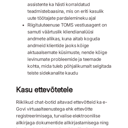
assistente ka hästi korraldatud
teadmistebaasina, mis on eriti kasulik
uute töötajate pardalemineku ajal
Riigituluteenuse TOMS vestlusagent on
samuti väärtuslik kliendianalüüsi
andmete allikas, kuna aitab koguda
andmeid klientide jaoks kõige
aktuaalsemate küsimuste, nende kõige
levinumate probleemide ja teemade
kohta, mida tuleb põhjalikumalt selgitada
teiste sidekanalite kaudu
Kasu ettevõtetele
Riiklikud chat-botid aitavad ettevõtteid ka e-
Govi virtuaalteenustega ehk ettevõtte
registreerimisega, turvalise elektroonilise
allkirjaga dokumentide allkirjastamisega ning