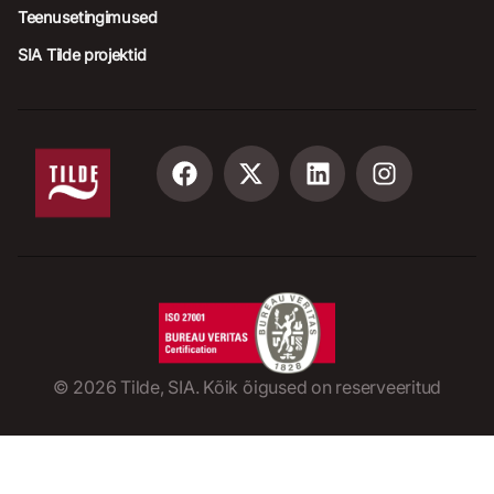
Teenusetingimused
SIA Tilde projektid
©
2026
Tilde, SIA. Kõik õigused on reserveeritud