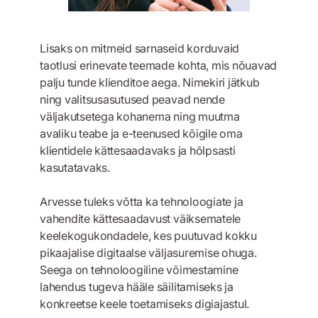
Lisaks on mitmeid sarnaseid korduvaid
taotlusi erinevate teemade kohta, mis nõuavad
palju tunde klienditoe aega. Nimekiri jätkub
ning valitsusasutused peavad nende
väljakutsetega kohanema ning muutma
avaliku teabe ja e-teenused kõigile oma
klientidele kättesaadavaks ja hõlpsasti
kasutatavaks.
Arvesse tuleks võtta ka tehnoloogiate ja
vahendite kättesaadavust väiksematele
keelekogukondadele, kes puutuvad kokku
pikaajalise digitaalse väljasuremise ohuga.
Seega on tehnoloogiline võimestamine
lahendus tugeva hääle säilitamiseks ja
konkreetse keele toetamiseks digiajastul.