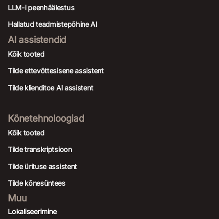
LLM-i peenhäälestus
Hallatud teadmistepõhine AI
AI assistendid
Kõik tooted
Tilde ettevõttesisene assistent
Tilde klienditoe AI assistent
Kõnetehnoloogiad
Kõik tooted
Tilde transkriptsioon
Tilde ürituse assistent
Tilde kõnesüntees
Muu
Lokaliseerimine