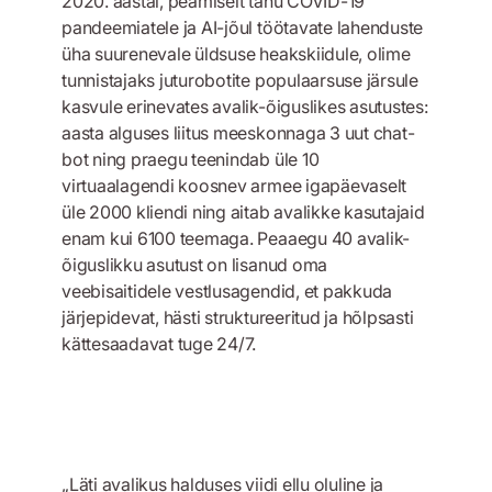
2020. aastal, peamiselt tänu COVID-19
pandeemiatele ja AI-jõul töötavate lahenduste
üha suurenevale üldsuse heakskiidule, olime
tunnistajaks juturobotite populaarsuse järsule
kasvule erinevates avalik-õiguslikes asutustes:
aasta alguses liitus meeskonnaga 3 uut chat-
bot ning praegu teenindab üle 10
virtuaalagendi koosnev armee igapäevaselt
üle 2000 kliendi ning aitab avalikke kasutajaid
enam kui 6100 teemaga. Peaaegu 40 avalik-
õiguslikku asutust on lisanud oma
veebisaitidele vestlusagendid, et pakkuda
järjepidevat, hästi struktureeritud ja hõlpsasti
kättesaadavat tuge 24/7.
„Läti avalikus halduses viidi ellu oluline ja