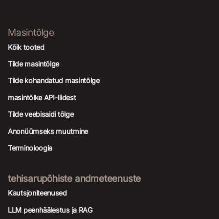
Masintõlge
Kõik tooted
Tilde masintõlge
Tilde kohandatud masintõlge
masintõlke API-liidest
Tilde veebisaidi tõlge
Anonüümseks muutmine
Terminoloogia
tehisarupõhiste andmeteenuste
Kautsjoniteenused
LLM peenhäälestus ja RAG