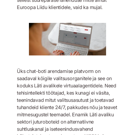
Euroopa Liidu klientidele, vaid ka mujal.
Üks chat-boti arendamise platvorm on
saadaval kõigile valitsusorganitele ja see on
koduks Läti avalikele virtuaalagentidele. Need
tehisintellekti töötajad, kes kunagi ei väsita,
teenindavad mitut valitsusasutust ja toetavad
tuhandeid kliente 24/7, pakkudes nõu ja teavet
mitmesugustel teemadel. Enamik Läti avaliku
sektori juturoboteid on alternatiivne
suhtluskanal ja iseteenindusvahend