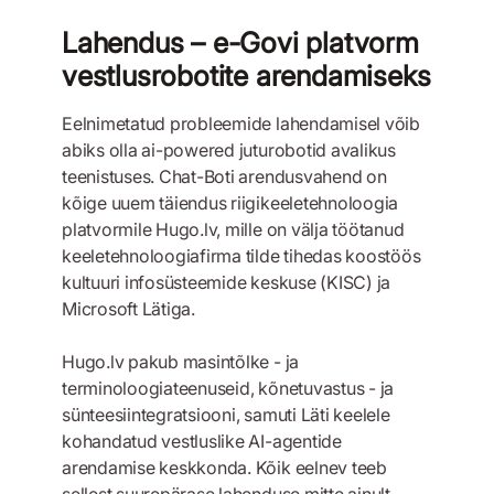
Lahendus – e-Govi platvorm
vestlusrobotite arendamiseks
Eelnimetatud probleemide lahendamisel võib
abiks olla ai-powered juturobotid avalikus
teenistuses. Chat-Boti arendusvahend on
kõige uuem täiendus riigikeeletehnoloogia
platvormile Hugo.lv, mille on välja töötanud
keeletehnoloogiafirma tilde tihedas koostöös
kultuuri infosüsteemide keskuse (KISC) ja
Microsoft Lätiga.
Hugo.lv pakub masintõlke - ja
terminoloogiateenuseid, kõnetuvastus - ja
sünteesiintegratsiooni, samuti Läti keelele
kohandatud vestluslike AI-agentide
arendamise keskkonda. Kõik eelnev teeb
sellest suurepärase lahenduse mitte ainult