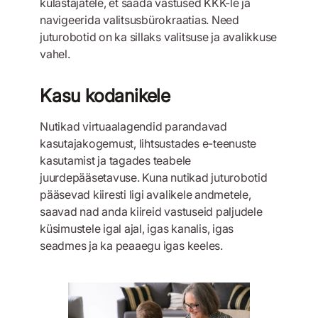
külastajatele, et saada vastused KKK-le ja
navigeerida valitsusbürokraatias. Need
juturobotid on ka sillaks valitsuse ja avalikkuse
vahel.
Kasu kodanikele
Nutikad virtuaalagendid parandavad
kasutajakogemust, lihtsustades e-teenuste
kasutamist ja tagades teabele
juurdepääsetavuse. Kuna nutikad juturobotid
pääsevad kiiresti ligi avalikele andmetele,
saavad nad anda kiireid vastuseid paljudele
küsimustele igal ajal, igas kanalis, igas
seadmes ja ka peaaegu igas keeles.