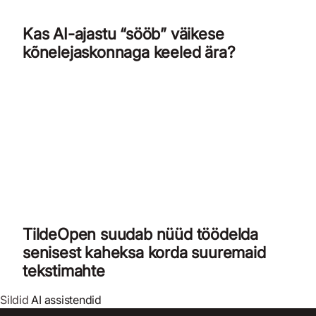
Kas AI-ajastu “sööb” väikese
kõnelejaskonnaga keeled ära?
TildeOpen suudab nüüd töödelda
senisest kaheksa korda suuremaid
tekstimahte
Sildid
AI assistendid