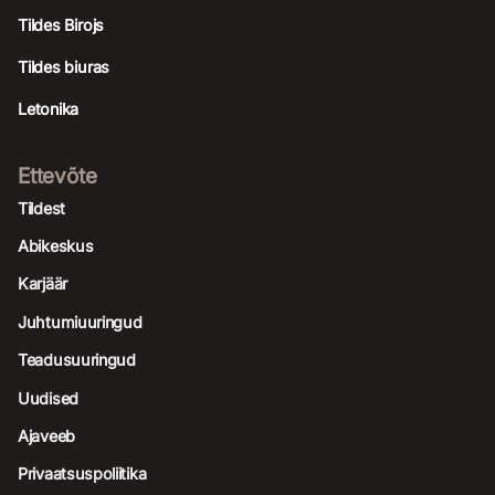
Tildes Birojs
Tildes biuras
Letonika
Ettevõte
Tildest
Abikeskus
Karjäär
Juhtumiuuringud
Teadusuuringud
Uudised
Ajaveeb
Privaatsuspoliitika