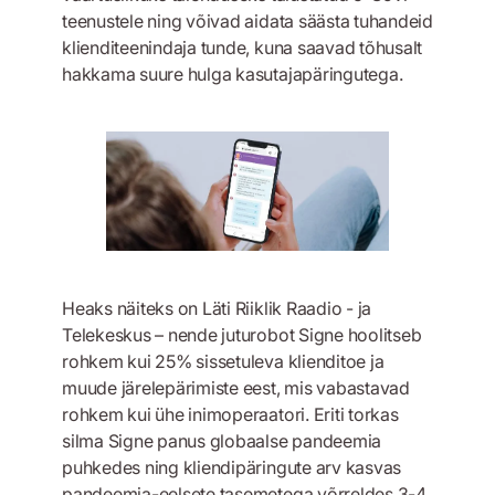
teenustele ning võivad aidata säästa tuhandeid
klienditeenindaja tunde, kuna saavad tõhusalt
hakkama suure hulga kasutajapäringutega.
Heaks näiteks on Läti Riiklik Raadio - ja
Telekeskus – nende juturobot Signe hoolitseb
rohkem kui 25% sissetuleva klienditoe ja
muude järelepärimiste eest, mis vabastavad
rohkem kui ühe inimoperaatori. Eriti torkas
silma Signe panus globaalse pandeemia
puhkedes ning kliendipäringute arv kasvas
pandeemia-eelsete tasemetega võrreldes 3-4