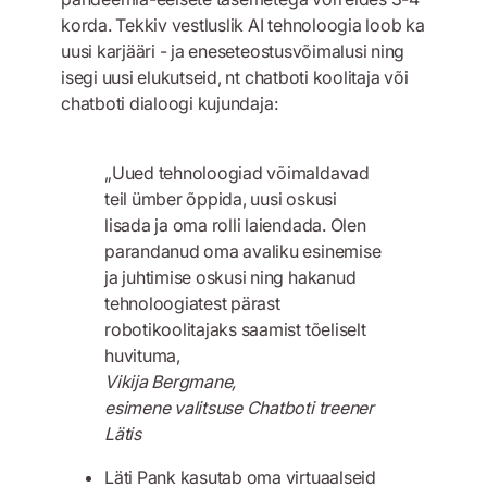
korda. Tekkiv vestluslik AI tehnoloogia loob ka
uusi karjääri - ja eneseteostusvõimalusi ning
isegi uusi elukutseid, nt chatboti koolitaja või
chatboti dialoogi kujundaja:
„Uued tehnoloogiad võimaldavad
teil ümber õppida, uusi oskusi
lisada ja oma rolli laiendada. Olen
parandanud oma avaliku esinemise
ja juhtimise oskusi ning hakanud
tehnoloogiatest pärast
robotikoolitajaks saamist tõeliselt
huvituma,
Vikija Bergmane,
esimene valitsuse Chatboti treener
Lätis
Läti Pank kasutab oma virtuaalseid