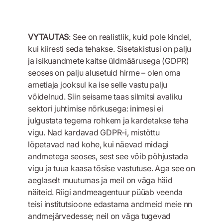
VYTAUTAS
: See on realistlik, kuid pole kindel,
kui kiiresti seda tehakse. Sisetakistusi on palju
ja isikuandmete kaitse üldmäärusega (GDPR)
seoses on palju alusetuid hirme – olen oma
ametiaja jooksul ka ise selle vastu palju
võidelnud. Siin seisame taas silmitsi avaliku
sektori juhtimise nõrkusega: inimesi ei
julgustata tegema rohkem ja kardetakse teha
vigu. Nad kardavad GDPR-i, mistõttu
lõpetavad nad kohe, kui näevad midagi
andmetega seoses, sest see võib põhjustada
vigu ja tuua kaasa tõsise vastutuse. Aga see on
aeglaselt muutumas ja meil on väga häid
näiteid. Riigi andmeagentuur püüab veenda
teisi institutsioone edastama andmeid meie nn
andmejärvedesse; neil on väga tugevad