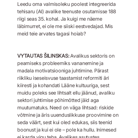
Leedu oma valmisoleku poolest integreerida
tehisaru (AI) avalike teenuste osutamisse 188
riigi seas 35. kohal. Ja kuigi me näeme
läbimurret, ei ole me siiski eestvedajad. Mis
meid teie arvates tagasi hoiab?
VYTAUTAS ŠILINSKAS:
Avalikus sektoris on
peamiseks probleemiks vananemine ja
madala motivatsiooniga juhtimine. Pärast
riikliku iseseisvuse taastamist reformiti äri
kiiresti ja kohandati Lääne kultuuriga, sest
muidu poleks see lihtsalt ellu jäänud, avaliku
sektori juhtimise põhimõtted jäid aga
muutumatuks. Need on väga lihtsad: riskide
võtmine ja äris uuenduslikkuse proovimine on
seda väärt, sest kui oled edukas, siis teenid
boonust ja kui ei ole – pole ka hullu. Inimesed
ei karda vigu teha. Avalikes asutustes