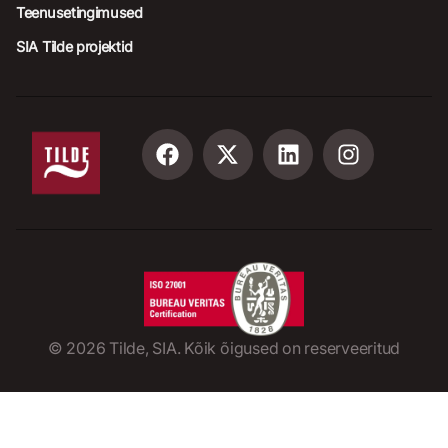
Teenusetingimused
SIA Tilde projektid
©
2026
Tilde, SIA. Kõik õigused on reserveeritud