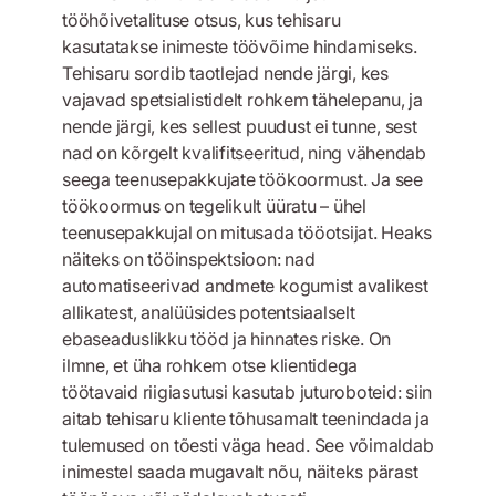
tööhõivetalituse otsus, kus tehisaru
kasutatakse inimeste töövõime hindamiseks.
Tehisaru sordib taotlejad nende järgi, kes
vajavad spetsialistidelt rohkem tähelepanu, ja
nende järgi, kes sellest puudust ei tunne, sest
nad on kõrgelt kvalifitseeritud, ning vähendab
seega teenusepakkujate töökoormust. Ja see
töökoormus on tegelikult üüratu – ühel
teenusepakkujal on mitusada tööotsijat. Heaks
näiteks on tööinspektsioon: nad
automatiseerivad andmete kogumist avalikest
allikatest, analüüsides potentsiaalselt
ebaseaduslikku tööd ja hinnates riske. On
ilmne, et üha rohkem otse klientidega
töötavaid riigiasutusi kasutab juturoboteid: siin
aitab tehisaru kliente tõhusamalt teenindada ja
tulemused on tõesti väga head. See võimaldab
inimestel saada mugavalt nõu, näiteks pärast