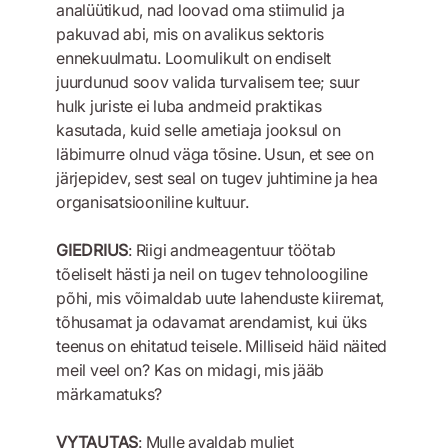
analüütikud, nad loovad oma stiimulid ja
pakuvad abi, mis on avalikus sektoris
ennekuulmatu. Loomulikult on endiselt
juurdunud soov valida turvalisem tee; suur
hulk juriste ei luba andmeid praktikas
kasutada, kuid selle ametiaja jooksul on
läbimurre olnud väga tõsine. Usun, et see on
järjepidev, sest seal on tugev juhtimine ja hea
organisatsiooniline kultuur.
GIEDRIUS
: Riigi andmeagentuur töötab
tõeliselt hästi ja neil on tugev tehnoloogiline
põhi, mis võimaldab uute lahenduste kiiremat,
tõhusamat ja odavamat arendamist, kui üks
teenus on ehitatud teisele. Milliseid häid näited
meil veel on? Kas on midagi, mis jääb
märkamatuks?
VYTAUTAS
: Mulle avaldab muljet