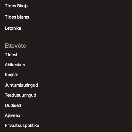
Tildes Birojs
Tildes biuras
Letonika
Ettevõte
Tildest
Abikeskus
Karjäär
Juhtumiuuringud
Teadusuuringud
Uudised
Ajaveeb
Privaatsuspoliitika