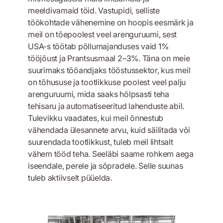
meeldivamaid töid. Vastupidi, selliste
töökohtade vähenemine on hoopis eesmärk ja
meil on tõepoolest veel arenguruumi, sest
USA-s töötab põllumajanduses vaid 1%
tööjõust ja Prantsusmaal 2–3%. Täna on meie
suurimaks tööandjaks tööstussektor, kus meil
on tõhususe ja tootlikkuse poolest veel palju
arenguruumi, mida saaks hõlpsasti teha
tehisaru ja automatiseeritud lahenduste abil.
Tulevikku vaadates, kui meil õnnestub
vähendada ülesannete arvu, kuid säilitada või
suurendada tootlikkust, tuleb meil lihtsalt
vähem tööd teha. Seeläbi saame rohkem aega
iseendale, perele ja sõpradele. Selle suunas
tuleb aktiivselt püüelda.