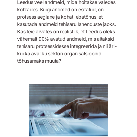
Leedus veel andmeid, mida hoitakse valedes
kohtades. Kuigi andmed on esitatud, on
protsess aeglane ja kohati ebatõhus, et
kasutada andmeid tehisaru lahenduste jaoks.
Kas teie arvates on realistlik, et Leedus oleks
vähemalt 90% avatud andmeid, mis aitaksid
tehisaru protsessidesse integreerida ja nii äri-
kui ka avaliku sektori organisatsioonid
tõhusamaks muuta?