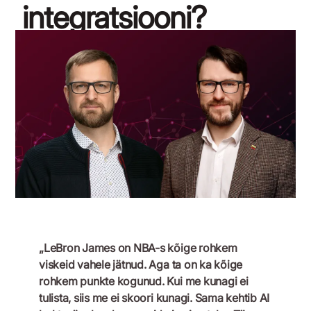
integratsiooni?
30. jaanuar 2025
„LeBron James on NBA-s kõige rohkem
viskeid vahele jätnud. Aga ta on ka kõige
rohkem punkte kogunud. Kui me kunagi ei
tulista, siis me ei skoori kunagi. Sama kehtib AI