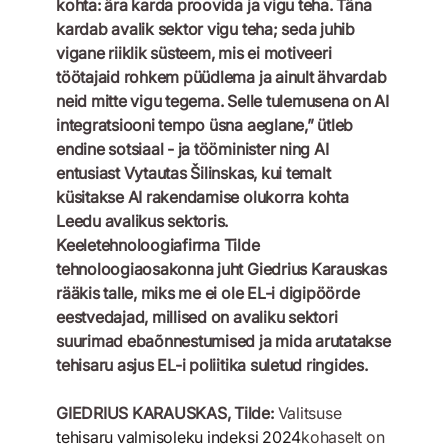
kohta: ära karda proovida ja vigu teha. Täna
kardab avalik sektor vigu teha; seda juhib
vigane riiklik süsteem, mis ei motiveeri
töötajaid rohkem püüdlema ja ainult ähvardab
neid mitte vigu tegema. Selle tulemusena on AI
integratsiooni tempo üsna aeglane,” ütleb
endine sotsiaal - ja tööminister ning AI
entusiast Vytautas Šilinskas, kui temalt
küsitakse AI rakendamise olukorra kohta
Leedu avalikus sektoris.
Keeletehnoloogiafirma Tilde
tehnoloogiaosakonna juht Giedrius Karauskas
rääkis talle, miks me ei ole EL-i digipöörde
eestvedajad, millised on avaliku sektori
suurimad ebaõnnestumised ja mida arutatakse
tehisaru asjus EL-i poliitika suletud ringides.
GIEDRIUS KARAUSKAS, Tilde:
Valitsuse
tehisaru valmisoleku indeksi 2024
kohaselt on