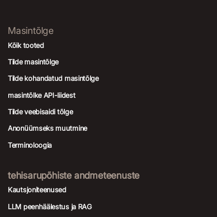
Masintõlge
Kõik tooted
Tilde masintõlge
Tilde kohandatud masintõlge
masintõlke API-liidest
Tilde veebisaidi tõlge
Anonüümseks muutmine
Terminoloogia
tehisarupõhiste andmeteenuste
Kautsjoniteenused
LLM peenhäälestus ja RAG