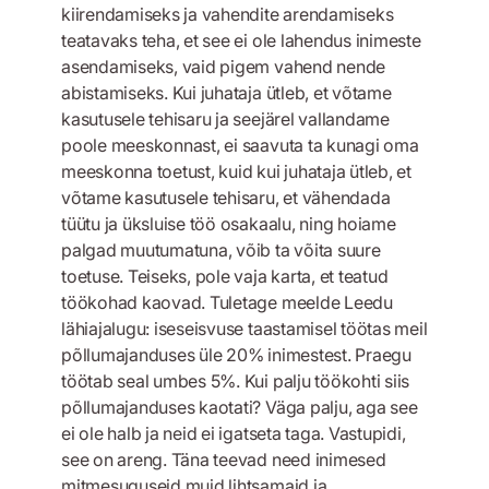
kiirendamiseks ja vahendite arendamiseks
teatavaks teha, et see ei ole lahendus inimeste
asendamiseks, vaid pigem vahend nende
abistamiseks. Kui juhataja ütleb, et võtame
kasutusele tehisaru ja seejärel vallandame
poole meeskonnast, ei saavuta ta kunagi oma
meeskonna toetust, kuid kui juhataja ütleb, et
võtame kasutusele tehisaru, et vähendada
tüütu ja üksluise töö osakaalu, ning hoiame
palgad muutumatuna, võib ta võita suure
toetuse. Teiseks, pole vaja karta, et teatud
töökohad kaovad. Tuletage meelde Leedu
lähiajalugu: iseseisvuse taastamisel töötas meil
põllumajanduses üle 20% inimestest. Praegu
töötab seal umbes 5%. Kui palju töökohti siis
põllumajanduses kaotati? Väga palju, aga see
ei ole halb ja neid ei igatseta taga. Vastupidi,
see on areng. Täna teevad need inimesed
mitmesuguseid muid lihtsamaid ja