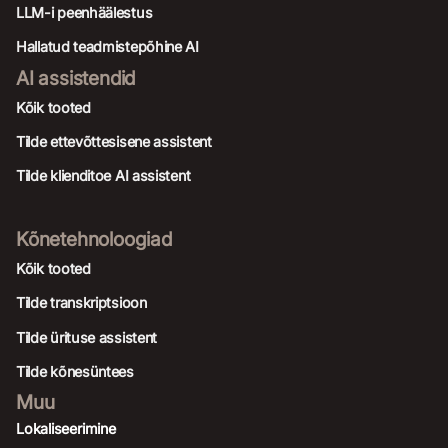
LLM-i peenhäälestus
Hallatud teadmistepõhine AI
AI assistendid
Kõik tooted
Tilde ettevõttesisene assistent
Tilde klienditoe AI assistent
Kõnetehnoloogiad
Kõik tooted
Tilde transkriptsioon
Tilde ürituse assistent
Tilde kõnesüntees
Muu
Lokaliseerimine