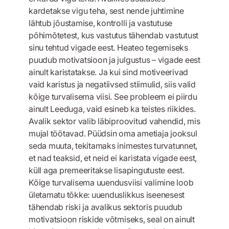
kardetakse vigu teha, sest nende juhtimine
lähtub jõustamise, kontrolli ja vastutuse
põhimõtetest, kus vastutus tähendab vastutust
sinu tehtud vigade eest. Heateo tegemiseks
puudub motivatsioon ja julgustus – vigade eest
ainult karistatakse. Ja kui sind motiveerivad
vaid karistus ja negatiivsed stiimulid, siis valid
kõige turvalisema viisi. See probleem ei piirdu
ainult Leeduga, vaid esineb ka teistes riikides.
Avalik sektor valib läbiproovitud vahendid, mis
mujal töötavad. Püüdsin oma ametiaja jooksul
seda muuta, tekitamaks inimestes turvatunnet,
et nad teaksid, et neid ei karistata vigade eest,
küll aga premeeritakse lisapingutuste eest.
Kõige turvalisema uuendusviisi valimine loob
ületamatu tõkke: uuenduslikkus iseenesest
tähendab riski ja avalikus sektoris puudub
motivatsioon riskide võtmiseks, seal on ainult