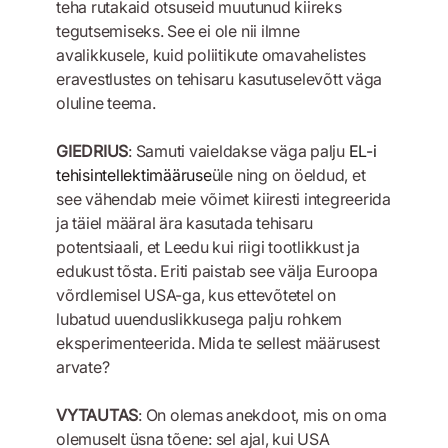
teha rutakaid otsuseid muutunud kiireks
tegutsemiseks. See ei ole nii ilmne
avalikkusele, kuid poliitikute omavahelistes
eravestlustes on tehisaru kasutuselevõtt väga
oluline teema.
GIEDRIUS
: Samuti vaieldakse väga palju
EL-i
tehisintellektimääruse
üle ning on öeldud, et
see vähendab meie võimet kiiresti integreerida
ja täiel määral ära kasutada tehisaru
potentsiaali, et Leedu kui riigi tootlikkust ja
edukust tõsta. Eriti paistab see välja Euroopa
võrdlemisel USA-ga, kus ettevõtetel on
lubatud uuenduslikkusega palju rohkem
eksperimenteerida. Mida te sellest määrusest
arvate?
VYTAUTAS
: On olemas anekdoot, mis on oma
olemuselt üsna tõene: sel ajal, kui USA