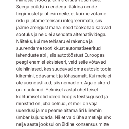
Seega püüdsin nendega rääkida nende
tingimustel ja ütlesin neile, et kui me võtame
riski ja jätame tehisaru integreerimata, siis
jääme arengust maha, need töökohad kaovad
sootuks ja neid ei asendata alternatiividega.
Näiteks, kui me tehisaru ei rakenda ja
suurendame tootlikkust automatiseeritud
lahenduste abil, siis autotööstust Euroopas
peagi enam ei eksisteeri, vaid selle võtavad
üle hiinlased, kes suudavad oma autosid toota
kiiremini, odavamalt ja tõhusamalt. Kui meie ei
ole uuenduslikud, siis nemad on. Aga olukord
on muutunud. Eelmisel aastal ühel teisel
kohtumisel olid ideed hoopis teistsugused ja
ministrid on juba öelnud, et meil on vaja
uuendusi ja me peame aitama äri kiiremini
ümber kujundada. Nii et vaid ühe ametiaja ehk
nelja aasta jooksul on üldine konsensus mitte