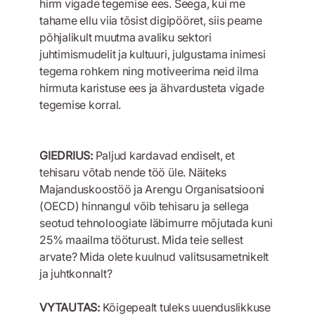
hirm vigade tegemise ees. Seega, kui me
tahame ellu viia tõsist digipööret, siis peame
põhjalikult muutma avaliku sektori
juhtimismudelit ja kultuuri, julgustama inimesi
tegema rohkem ning motiveerima neid ilma
hirmuta karistuse ees ja ähvardusteta vigade
tegemise korral.
GIEDRIUS:
Paljud kardavad endiselt, et
tehisaru võtab nende töö üle. Näiteks
Majanduskoostöö ja Arengu Organisatsiooni
(OECD) hinnangul võib tehisaru ja sellega
seotud tehnoloogiate läbimurre mõjutada kuni
25% maailma tööturust. Mida teie sellest
arvate? Mida olete kuulnud valitsusametnikelt
ja juhtkonnalt?
VYTAUTAS:
Kõigepealt tuleks uuenduslikkuse