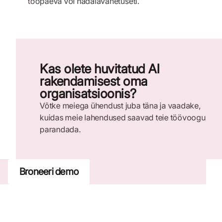
tööpäeva või nädalavahetuseti.
Kas olete huvitatud AI
rakendamisest oma
organisatsioonis?
Võtke meiega ühendust juba täna ja vaadake,
kuidas meie lahendused saavad teie töövoogu
parandada.
Broneeri demo