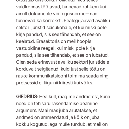
valdkonnas töötavad, tunnevad rohkem kui
ainult dokumente või õigusnorme – nad
tunnevad ka konteksti. Pealegi jäävad avaliku
sektori juristid seisukohale, et kui miski pole
kirja pandud, siis see tähendab, et see on
keelatud. Erasektoris on meil hoopis
vastupidine reegel: kui miski pole kirja
pandud, siis see tähendab, et see on lubatud.
Olen seda erinevust avaliku sektori juristidele
korduvalt selgitanud, kuid just selle tõttu on
raske kommunikatsiooni toimima saada ning
protsessid ei liigu nii kiiresti kui võiks.
GIEDRIUS
: Hea küll,
räägime andmetest,
kuna
need on tehisaru rakendamise peamine
argument. Maailmas juba arutatakse, et
andmed on ammendatud ja kõik on juba
kokku kogutud, aga mulle tundub, et meil on