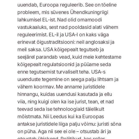
uuendab, Euroopa reguleerib. See on tõeline
probleem, mis süvenes Ühendkuningriigi
lahkumisel EL-ist. Nad olid omamoodi
vastukaaluks, sest nad pooldasid alati vähem
reguleerimist. EL-il ja USA-l on kaks väga
erinevat õigustraditsiooni: neil anglosaksi ja
meil saksa. USA kõigepealt tegutseb ja
seejärel parandab vead, kuid meie kehtestame
kõigepealt regulatsioonid ja püüame seda
enne tegutsemist turvaliselt teha. USA-s
uuenduste tegemine on seega palju lihtsam ja
vähem koormav. Me anname juristidele
hinnangu, kuidas uuendusi kasutada ja ellu
viia, ning kuigi olen ka ise jurist, tean, et nad
teevad seda ise tehnoloogiaid täielikult
mõistmata. Nii Leedus kui ka Euroopas
antakse juristidele liiga palju võimu: juristi sõna
on püha. Aga nii see ei ole – otsustab äri ja
otsustab ühiskond. Poliitikud, kes selles