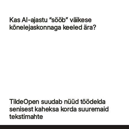
Kas AI-ajastu “sööb” väikese
kõnelejaskonnaga keeled ära?
TildeOpen suudab nüüd töödelda
senisest kaheksa korda suuremaid
tekstimahte