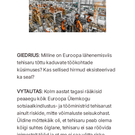
GIEDRIUS
: Milline on Euroopa lähenemisviis
tehisaru tõttu kaduvate töökohtade
küsimuses? Kas sellised hirmud eksisteerivad
ka seal?
VYTAUTAS
: Kolm aastat tagasi rääkisid
peaaegu kõik Euroopa Ülemkogu
sotsiaalkindlustus- ja tööministrid tehisarust
ainult riskide, mitte võimaluste seisukohast.
Üldine mõttekäik oli, et tehisaru peab olema
kõigi suhtes õiglane, tehisaru ei saa röövida
inimestelt tööd ja et me ei saa võtta riske.