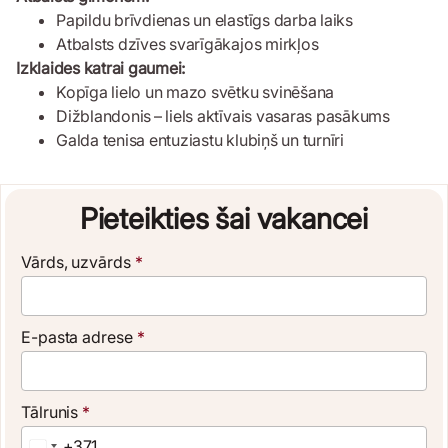
Papildu brīvdienas un elastīgs darba laiks
Atbalsts dzīves svarīgākajos mirkļos
Izklaides katrai gaumei:
Kopīga lielo un mazo svētku svinēšana
Dižblandonis – liels aktīvais vasaras pasākums
Galda tenisa entuziastu klubiņš un turnīri
Pieteikties šai vakancei
Vārds, uzvārds
*
E-pasta adrese
*
Tālrunis
*
+371