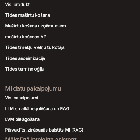
Visi produkti
Tildes mašīntulkošana
Mašīntulkošana uzņēmumiem
mašīntulkošanas API
Tildes tīmekļu vietņu tulkotājs
Tildes anonimizācija
Tildes terminoloģija
MI datu pakalpojumu
Visi pakalpojumi
LLM smalkā regulēšana un RAG
LVM pielāgošana
Pārvaldīts, zināšanās balstīts MI (RAG)
Mākslīgā intelekta asistenti