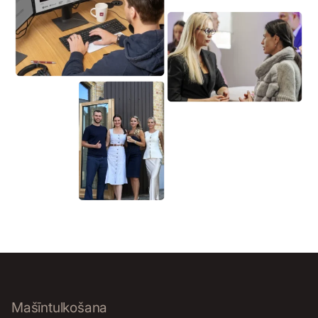
Mašīntulkošana