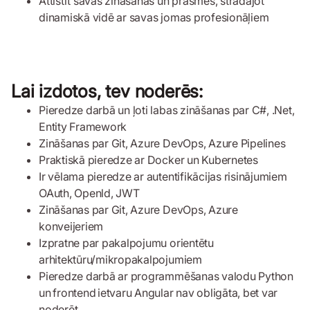
Attīstīt savas zināšanas un prasmes, strādājot
dinamiskā vidē ar savas jomas profesionāļiem
Lai izdotos, tev noderēs:
Pieredze darbā un ļoti labas zināšanas par C#, .Net,
Entity Framework
Zināšanas par Git, Azure DevOps, Azure Pipelines
Praktiskā pieredze ar Docker un Kubernetes
Ir vēlama pieredze ar autentifikācijas risinājumiem
OAuth, Openld, JWT
Zināšanas par Git, Azure DevOps, Azure
konveijeriem
Izpratne par pakalpojumu orientētu
arhitektūru/mikropakalpojumiem
Pieredze darbā ar programmēšanas valodu Python
un frontend ietvaru Angular nav obligāta, bet var
noderēt