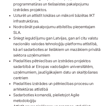
programmatūras un tiešsaistes pakalpojumu
izstrādes projektos.
Uzturēt un attīstīt lokālas un mākonī bāzētas IKT
infrastruktūras.
Nodrošināt pakalpojumu atbilstību pieņemtajam
SLA.
Sniegt ieguldījumu gan Latvijas, gan arī citu valstu
nacionālo valodas tehnoloģiju platformu attīstībā,
kā arī sadarboties ar lielākiem un mazākiem privātā
sektora uzņēmumiem
Piedalīties pētniecības un izstrādes projektos
sadarbībā ar Eiropas vadošajām universitātēm,
uzņēmumiem, jaudīgākajiem datu un skaitļošanas
centriem
Piedalīties izstrādes un pētniecības procesu un
arhitektūras attīstībā
Sadarboties komandā, pielietojot Agile
metodoloģiju