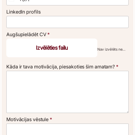
Latvia +371
LinkedIn profils
Augšupielādēt CV
*
Izvēlēties failu
Nav izvēlēts neviens fails
Kāda ir tava motivācija, piesakoties šim amatam?
*
Motivācijas vēstule
*