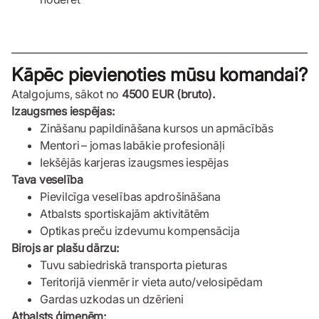
Kāpēc pievienoties mūsu komandai?
Atalgojums, sākot no
4500 EUR (bruto).
Izaugsmes iespējas:
Zināšanu papildināšana kursos un apmācībās
Mentori – jomas labākie profesionāļi
Iekšējās karjeras izaugsmes iespējas
Tava veselība
Pievilcīga veselības apdrošināšana
Atbalsts sportiskajām aktivitātēm
Optikas preču izdevumu kompensācija
Birojs ar plašu dārzu:
Tuvu sabiedriskā transporta pieturas
Teritorijā vienmēr ir vieta auto/velosipēdam
Gardas uzkodas un dzērieni
Atbalsts ģimenēm: