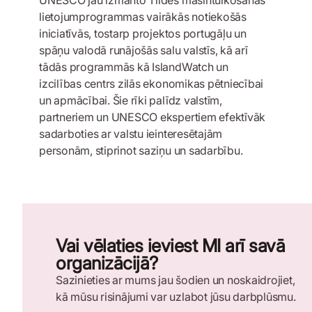
lietojumprogrammas vairākās notiekošās
iniciatīvās, tostarp projektos portugāļu un
spāņu valodā runājošās salu valstīs, kā arī
tādās programmās kā IslandWatch un
izcilības centrs zilās ekonomikas pētniecībai
un apmācībai. Šie rīki palīdz valstīm,
partneriem un UNESCO ekspertiem efektīvāk
sadarboties ar valstu ieinteresētajām
personām, stiprinot saziņu un sadarbību.
Vai vēlaties ieviest MI arī savā
organizācijā?
Sazinieties ar mums jau šodien un noskaidrojiet,
kā mūsu risinājumi var uzlabot jūsu darbplūsmu.