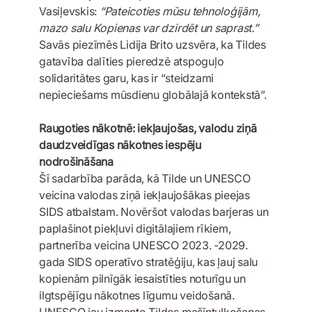
Vasiļevskis:
“Pateicoties mūsu tehnoloģijām,
mazo salu Kopienas var dzirdēt un saprast.”
Savās piezīmēs Lidija Brito uzsvēra, ka Tildes
gatavība dalīties pieredzē atspoguļo
solidaritātes garu, kas ir “steidzami
nepieciešams mūsdienu globālajā kontekstā”.
Raugoties nākotnē: iekļaujošas, valodu ziņā
daudzveidīgas nākotnes iespēju
nodrošināšana
Šī sadarbība parāda, kā Tilde un UNESCO
veicina valodas ziņā iekļaujošākas pieejas
SIDS atbalstam. Novēršot valodas barjeras un
paplašinot piekļuvi digitālajiem rīkiem,
partnerība veicina UNESCO 2023. -2029.
gada SIDS operatīvo stratēģiju, kas ļauj salu
kopienām pilnīgāk iesaistīties noturīgu un
ilgtspējīgu nākotnes līgumu veidošanā.
UNESCO jau izmanto Tildes mašīntulkošanas