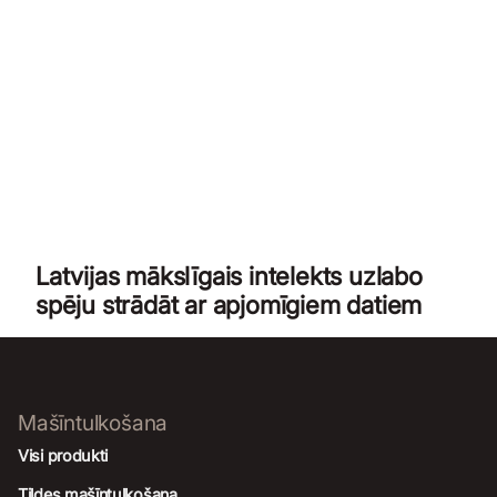
Latvijas mākslīgais intelekts uzlabo
spēju strādāt ar apjomīgiem datiem
Mašīntulkošana
Visi produkti
Tildes mašīntulkošana