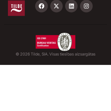
©
2026
Tilde, SIA. Visas tiesības aizsargātas