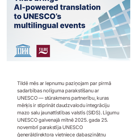
Tildē mēs ar lepnumu paziņojam par pirmā
sadarbības nolīguma parakstīšanu ar
UNESCO — stūrakmens partnerību, kuras
mērķis ir stiprināt daudzvalodu integrāciju
mazo salu jaunattīstības valstīs (SIDS). Līgumu
UNESCO galvenajā mītnē 2025. gada 25.
novembrī parakstīja UNESCO
ģenerāldirektora vietniece dabaszinātņu