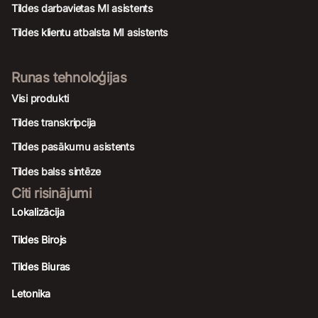
Tildes darbavietas MI asistents
Tildes klientu atbalsta MI asistents
Runas tehnoloģijas
Visi produkti
Tildes transkripcija
Tildes pasākumu asistents
Tildes balss sintēze
Citi risinājumi
Lokalizācija
Tildes Birojs
Tildes Biuras
Letonika