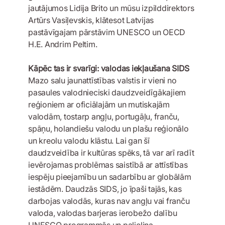
jautājumos Lidija Brito un mūsu izpilddirektors
Artūrs Vasiļevskis, klātesot Latvijas
pastāvīgajam pārstāvim UNESCO un OECD
H.E. Andrim Peltim.
Kāpēc tas ir svarīgi: valodas iekļaušana SIDS
Mazo salu jaunattīstības valstis ir vieni no
pasaules valodnieciski daudzveidīgākajiem
reģioniem ar oficiālajām un mutiskajām
valodām, tostarp angļu, portugāļu, franču,
spāņu, holandiešu valodu un plašu reģionālo
un kreolu valodu klāstu. Lai gan šī
daudzveidība ir kultūras spēks, tā var arī radīt
ievērojamas problēmas saistībā ar attīstības
iespēju pieejamību un sadarbību ar globālām
iestādēm. Daudzās SIDS, jo īpaši tajās, kas
darbojas valodās, kuras nav angļu vai franču
valoda, valodas barjeras ierobežo dalību
UNESCO programmās un palielina