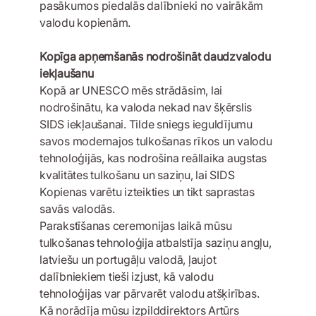
pasākumos piedalās dalībnieki no vairākām
valodu kopienām.
Kopīga apņemšanās nodrošināt daudzvalodu
iekļaušanu
Kopā ar UNESCO mēs strādāsim, lai
nodrošinātu, ka valoda nekad nav šķērslis
SIDS iekļaušanai. Tilde sniegs ieguldījumu
savos modernajos tulkošanas rīkos un valodu
tehnoloģijās, kas nodrošina reāllaika augstas
kvalitātes tulkošanu un saziņu, lai SIDS
Kopienas varētu izteikties un tikt saprastas
savās valodās.
Parakstīšanas ceremonijas laikā mūsu
tulkošanas tehnoloģija atbalstīja saziņu angļu,
latviešu un portugāļu valodā, ļaujot
dalībniekiem tieši izjust, kā valodu
tehnoloģijas var pārvarēt valodu atšķirības.
Kā norādīja mūsu izpilddirektors Artūrs