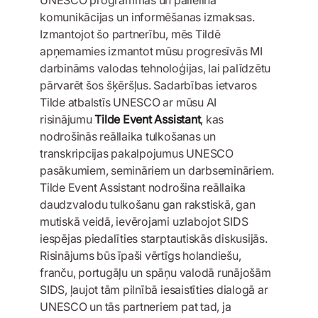
komunikācijas un informēšanas izmaksas.
Izmantojot šo partnerību, mēs Tildē
apņemamies izmantot mūsu progresīvās MI
darbināms valodas tehnoloģijas, lai palīdzētu
pārvarēt šos šķēršļus. Sadarbības ietvaros
Tilde atbalstīs UNESCO ar mūsu AI
risinājumu
Tilde Event Assistant
,
kas
nodrošinās reāllaika tulkošanas un
transkripcijas pakalpojumus UNESCO
pasākumiem, semināriem un darbsemināriem.
Tilde Event Assistant nodrošina reāllaika
daudzvalodu tulkošanu gan rakstiskā, gan
mutiskā veidā, ievērojami uzlabojot SIDS
iespējas piedalīties starptautiskās diskusijās.
Risinājums būs īpaši vērtīgs holandiešu,
franču, portugāļu un spāņu valodā runājošām
SIDS, ļaujot tām pilnībā iesaistīties dialogā ar
UNESCO un tās partneriem pat tad, ja