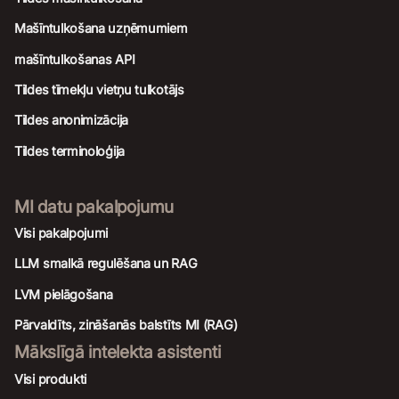
Mašīntulkošana uzņēmumiem
mašīntulkošanas API
Tildes tīmekļu vietņu tulkotājs
Tildes anonimizācija
Tildes terminoloģija
MI datu pakalpojumu
Visi pakalpojumi
LLM smalkā regulēšana un RAG
LVM pielāgošana
Pārvaldīts, zināšanās balstīts MI (RAG)
Mākslīgā intelekta asistenti
Visi produkti