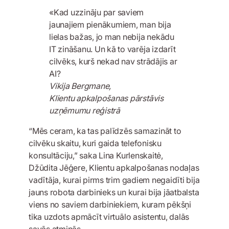
«Kad uzzināju par saviem
jaunajiem pienākumiem, man bija
lielas bažas, jo man nebija nekādu
IT zināšanu. Un kā to varēja izdarīt
cilvēks, kurš nekad nav strādājis ar
AI?
Vikija Bergmane,
Klientu apkalpošanas pārstāvis
uzņēmumu reģistrā
“Mēs ceram, ka tas palīdzēs samazināt to
cilvēku skaitu, kuri gaida telefonisku
konsultāciju,” saka Lina Kurlenskaitė,
Džūdita Jēģere, Klientu apkalpošanas nodaļas
vadītāja, kurai pirms trim gadiem negaidīti bija
jauns robota darbinieks un kurai bija jāatbalsta
viens no saviem darbiniekiem, kuram pēkšņi
tika uzdots apmācīt virtuālo asistentu, dalās
savās atmiņās.