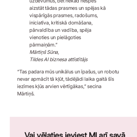
uzdevumus, bet nekad nespēs
aizstāt tādas prasmes un spējas kā
vispārīgās prasmes, radošums,
iniciatīva, kritiskā domāšana,
pārvaldība un vadība, spēja
vienoties un pielāgoties
pārmaiņām.”
Mārtiņš Sūna,
Tildes AI biznesa attīstītājs
“Tas padara mūs unikālus un īpašus, un robotu
nevar apmācīt tā kļūt, tādējādi laika gaitā šīs
iezīmes kļūs arvien vērtīgākas,” secina
Mārtiņš.
Vai vēlaties ieviest MI arī savā