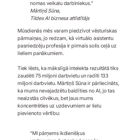
nomas veikalu darbiniekus.”
Mārtiņš Sūna,
Tildes AI biznesa attīstītājs
Mūsdienās mēs varam piedzīvot vēsturiskas
pārmaiņas, jo redzam, kā virtuālo asistentu
pasniedzēju profesija ir pirmais solis ceļā uz
lieliem panākumiem.
Tiek lēsts, ka mākslīgā intelekta rezultātā tiks
zaudēti 75 miljoni darbvietu un radīti 133
miljoni darbvietu. Mārtiņš Sūna ir pārliecināts,
ka mums nevajadzētu baidīties no AI, jo tas
neaizstās cilvēkus, bet ļaus mums
koncentrēties uz uzdevumiem ar lielu
pievienoto vērtību:
“MI pārņems ikdienišķus