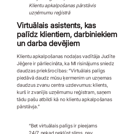
Klientu apkalpošanas pārstāvis
uzņēmumu reģistrā
Virtuālais asistents, kas
palīdz klientiem, darbiniekiem
un darba devējiem
Klientu apkalpošanas nodaļas vadītāja Judīte
Jēģere ir pārliecināta, ka MI risinājums sniedz
daudzas priekšrocības: “Virtuālais palīgs
piedāvā daudz mūsu ķermenim un uzņemas
daudzus zvanu centra uzdevumus: klients,
kurš ir zvanījis uzņēmumu reģistram, saņem
tādu pašu atbildi kā no klientu apkalpošanas
pārstāvja.”
“Bet virtuālais palīgs ir pieejams
24/7, nekad nekļūst slims, nav