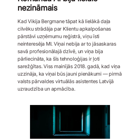
nezināmais
Kad Vikija Bergmane tāpat kā lielākā daļa
cilvēku strādāja par Klientu apkalpošanas
pārstāvi uzņēmumu reģistrā, viņu īsti
neinteresēja MI. Viņai nebija ar to jāsaskaras
savā profesionālajā dzīvē, un viņa bija
pārliecināta, ka šīs tehnoloģijas ir ļoti
sarežģītas. Viss mainījās 2018. gadā, kad viņa
uzzināja, ka viņai būs jauni pienākumi — pirmā
valsts pārvaldes virtuālās asistentes Latvijā
uzraudzība un apmācība.