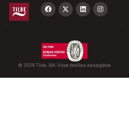
©
2026
Tilde, SIA. Visas tiesības aizsargātas