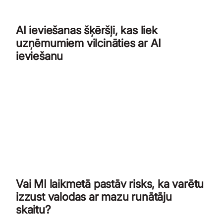
AI ieviešanas šķēršļi, kas liek
uzņēmumiem vilcināties ar AI
ieviešanu
Vai MI laikmetā pastāv risks, ka varētu
izzust valodas ar mazu runātāju
skaitu?