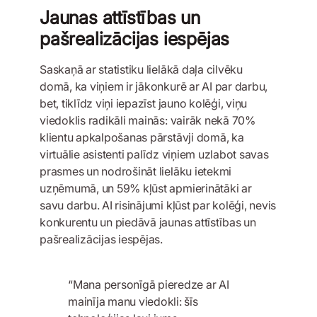
Jaunas attīstības un
pašrealizācijas iespējas
Saskaņā ar statistiku lielākā daļa cilvēku
domā, ka viņiem ir jākonkurē ar AI par darbu,
bet, tiklīdz viņi iepazīst jauno kolēģi, viņu
viedoklis radikāli mainās: vairāk nekā 70%
klientu apkalpošanas pārstāvji domā, ka
virtuālie asistenti palīdz viņiem uzlabot savas
prasmes un nodrošināt lielāku ietekmi
uzņēmumā, un 59% kļūst apmierinātāki ar
savu darbu. AI risinājumi kļūst par kolēģi, nevis
konkurentu un piedāvā jaunas attīstības un
pašrealizācijas iespējas.
“Mana personīgā pieredze ar AI
mainīja manu viedokli: šīs