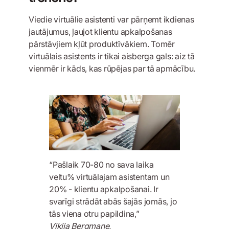
Viedie virtuālie asistenti var pārņemt ikdienas
jautājumus, ļaujot klientu apkalpošanas
pārstāvjiem kļūt produktīvākiem. Tomēr
virtuālais asistents ir tikai aisberga gals: aiz tā
vienmēr ir kāds, kas rūpējas par tā apmācību.
“Pašlaik 70-80 no sava laika
veltu% virtuālajam asistentam un
20% - klientu apkalpošanai. Ir
svarīgi strādāt abās šajās jomās, jo
tās viena otru papildina,”
Vikija Bergmane,