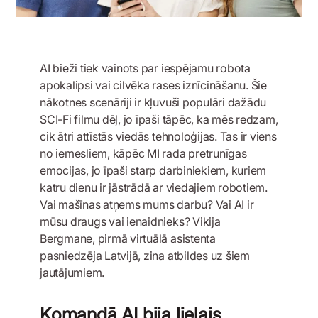
AI bieži tiek vainots par iespējamu robota
apokalipsi vai cilvēka rases iznīcināšanu. Šie
nākotnes scenāriji ir kļuvuši populāri dažādu
SCI-Fi filmu dēļ, jo īpaši tāpēc, ka mēs redzam,
cik ātri attīstās viedās tehnoloģijas. Tas ir viens
no iemesliem, kāpēc MI rada pretrunīgas
emocijas, jo īpaši starp darbiniekiem, kuriem
katru dienu ir jāstrādā ar viedajiem robotiem.
Vai mašīnas atņems mums darbu? Vai AI ir
mūsu draugs vai ienaidnieks? Vikija
Bergmane, pirmā virtuālā asistenta
pasniedzēja Latvijā, zina atbildes uz šiem
jautājumiem.
Komandā AI bija lielais