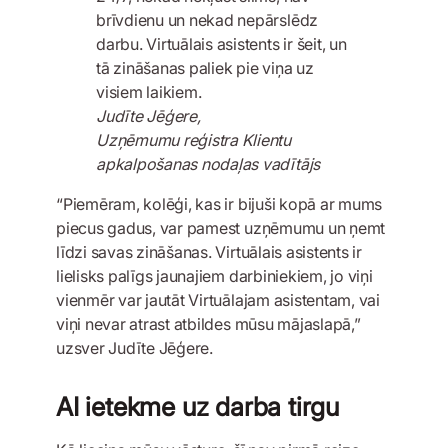
brīvdienu un nekad nepārslēdz
darbu. Virtuālais asistents ir šeit, un
tā zināšanas paliek pie viņa uz
visiem laikiem.
Judīte Jēģere,
Uzņēmumu reģistra Klientu
apkalpošanas nodaļas vadītājs
“Piemēram, kolēģi, kas ir bijuši kopā ar mums
piecus gadus, var pamest uzņēmumu un ņemt
līdzi savas zināšanas. Virtuālais asistents ir
lielisks palīgs jaunajiem darbiniekiem, jo viņi
vienmēr var jautāt Virtuālajam asistentam, vai
viņi nevar atrast atbildes mūsu mājaslapā,”
uzsver Judīte Jēģere.
AI ietekme uz darba tirgu