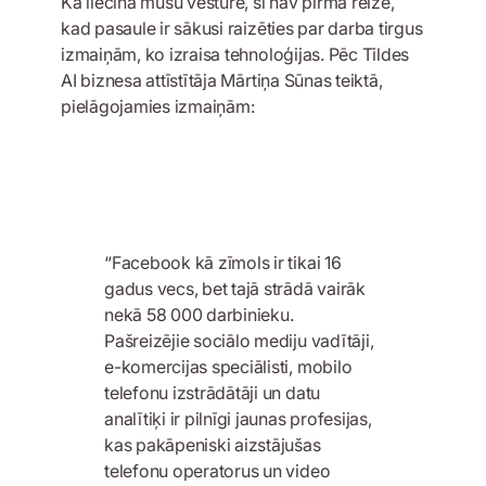
Kā liecina mūsu vēsture, šī nav pirmā reize,
kad pasaule ir sākusi raizēties par darba tirgus
izmaiņām, ko izraisa tehnoloģijas. Pēc Tildes
AI biznesa attīstītāja Mārtiņa Sūnas teiktā,
pielāgojamies izmaiņām:
“Facebook kā zīmols ir tikai 16
gadus vecs, bet tajā strādā vairāk
nekā 58 000 darbinieku.
Pašreizējie sociālo mediju vadītāji,
e-komercijas speciālisti, mobilo
telefonu izstrādātāji un datu
analītiķi ir pilnīgi jaunas profesijas,
kas pakāpeniski aizstājušas
telefonu operatorus un video