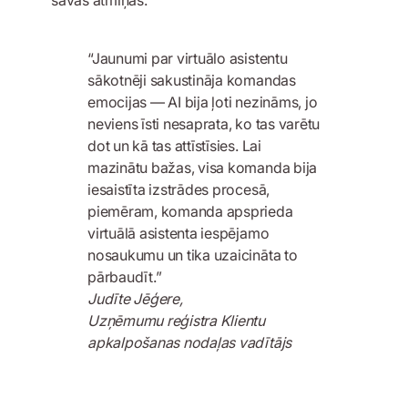
“Jaunumi par virtuālo asistentu
sākotnēji sakustināja komandas
emocijas — AI bija ļoti nezināms, jo
neviens īsti nesaprata, ko tas varētu
dot un kā tas attīstīsies. Lai
mazinātu bažas, visa komanda bija
iesaistīta izstrādes procesā,
piemēram, komanda apsprieda
virtuālā asistenta iespējamo
nosaukumu un tika uzaicināta to
pārbaudīt.”
Judīte Jēģere,
Uzņēmumu reģistra Klientu
apkalpošanas nodaļas vadītājs