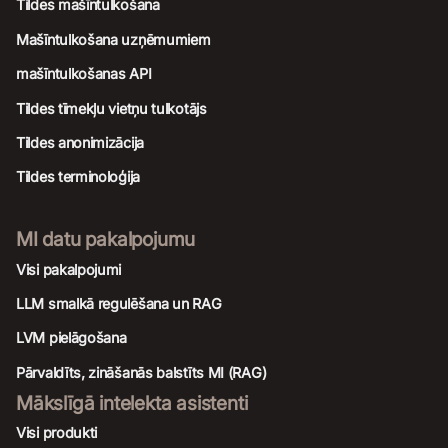
Tildes mašīntulkošana
Mašīntulkošana uzņēmumiem
mašīntulkošanas API
Tildes tīmekļu vietņu tulkotājs
Tildes anonimizācija
Tildes terminoloģija
MI datu pakalpojumu
Visi pakalpojumi
LLM smalkā regulēšana un RAG
LVM pielāgošana
Pārvaldīts, zināšanās balstīts MI (RAG)
Mākslīgā intelekta asistenti
Visi produkti