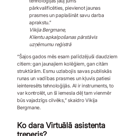
tehnoloģijas ļauj jums
pārkvalificēties, pievienot jaunas
prasmes un paplašināt savu darba
aprakstu.”
Vikija Bergmane,
Klientu apkalpošanas pārstāvis
uzņēmumu reģistrā
“Šajos gados mēs esam palīdzējuši daudziem
citiem: gan jaunajiem kolēģiem, gan citām
struktūrām. Esmu uzlabojis savas publiskās
runas un vadības prasmes un kļuvis patiesi
ieinteresēts tehnoloģijās. AI ir instruments, to
var kontrolēt, un šī iemesla dēļ tam vienmēr
būs vajadzīgs cilvēks,” skaidro Vikija
Bergmane.
Ko dara Virtuālā asistenta
treneris?