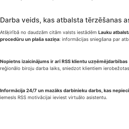
Darba veids, kas atbalsta tērzēšanas as
Atšķirībā no daudzām citām valsts iestādēm
Lauku atbalst
procedūru un plaša saziņa
: informācijas sniegšana par at
Nopietns izaicinājums ir arī RSS klientu uzņēmējdarbības
reģionālo biroju darba laiks, sniedzot klientiem ierobežota
Informācija 24/7 un mazāks darbinieku darbs, kas nepie
iemesls RSS motivācijai ieviest virtuālo asistentu.