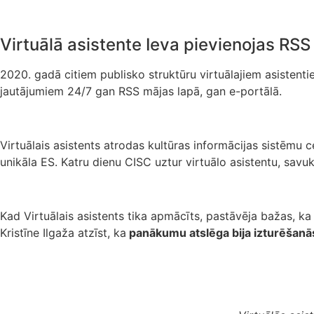
Virtuālā asistente Ieva pievienojas RS
2020. gadā citiem publisko struktūru virtuālajiem asistentie
jautājumiem 24/7 gan RSS mājas lapā, gan e-portālā.
Virtuālais asistents atrodas kultūras informācijas sistēmu 
unikāla ES. Katru dienu CISC uztur virtuālo asistentu, savukā
Kad Virtuālais asistents tika apmācīts, pastāvēja bažas, ka
Kristīne Ilgaža atzīst, ka
panākumu atslēga bija izturēšanās 