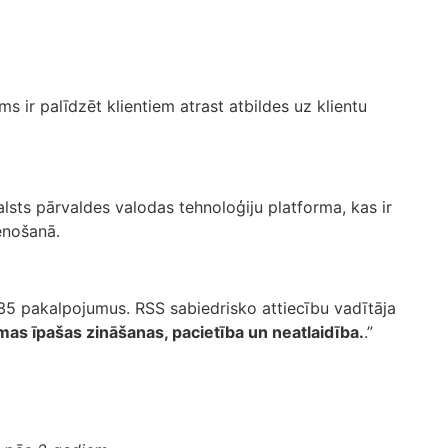
s ir palīdzēt klientiem atrast atbildes uz klientu
valsts pārvaldes valodas tehnoloģiju platforma, kas ir
tenošanā.
 135 pakalpojumus. RSS sabiedrisko attiecību vadītāja
mas īpašas zināšanas, pacietība un neatlaidība.
.”