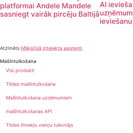
AI ievieša
platformai Andele Mandele
uzņēmumie
sasniegt vairāk pircēju Baltijā
ieviešanu
Atzīmēts
Mākslīgā intelekta asistenti
Mašīntulkošana
Visi produkti
Tildes mašīntulkošana
Mašīntulkošana uzņēmumiem
mašīntulkošanas API
Tildes tīmekļu vietņu tulkotājs