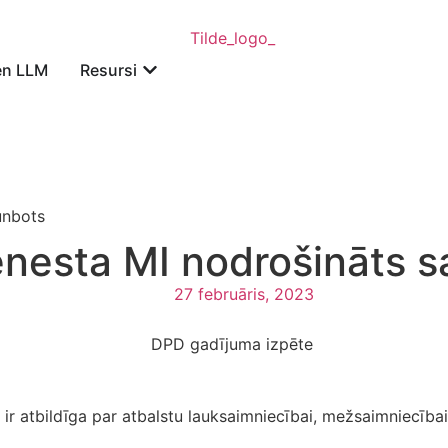
en LLM
Resursi
unbots
ienesta MI nodrošināts 
27 februāris, 2023
as ir atbildīga par atbalstu lauksaimniecībai, mežsaimniecīb