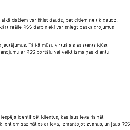
laikā dažiem var šķist daudz, bet citiem ne tik daudz.
vukārt reālie RSS darbinieki var sniegt paskaidrojumus
 jautājumus. Tā kā mūsu virtuālais asistents kļūst
vienojumu ar RSS portālu vai veikt izmaiņas klientu
espēja identificēt klientus, kas ļaus Ieva risināt
lientiem sazināties ar Ieva, izmantojot zvanus, un ļaus RSS