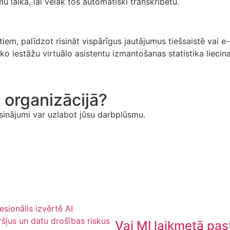
laikā, lai vēlāk tos automātiski transkribētu.
ntiem, palīdzot risināt vispārīgus jautājumus tiešsaistē vai 
o iestāžu virtuālo asistentu izmantošanas statistika liecina
ā organizācijā?
isinājumi var uzlabot jūsu darbplūsmu.
Vai MI laikmetā pas