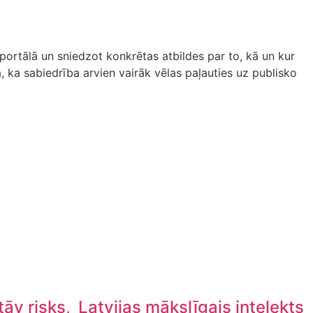
e-portālā un sniedzot konkrētas atbildes par to, kā un kur
, ka sabiedrība arvien vairāk vēlas paļauties uz publisko
tāv risks,
Latvijas mākslīgais intelekts