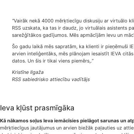
“
Vairāk nekā 4000 mērķtiecīgu diskusiju ar virtuālo kl
RSS uzskata, ka tas ir daudz, jo virtuālais asistents p
sarežģītākos gadījumos. Mēs apmācījām Ievu un mācīj
Šo gadu laikā mēs sapratām, ka klienti ir pieņēmuši IE
arvien inteliģentāks, mēs plānojam iesaistīt IEVA citā
datos. Un šis ir tikai viens piemērs,
.
”
Kristīne Ilgaža
RSS sabiedrisko attiecību vadītājs
Ieva kļūst prasmīgāka
Kā nākamos soļus Ieva iemācīsies pielāgot sarunas un at
mērķtiecīgus jautājumus un arvien biežāk paļauties uz attie