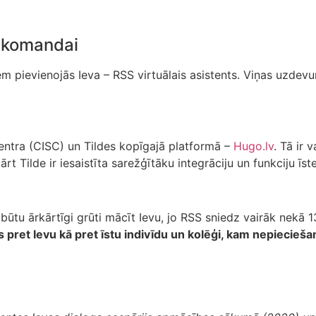
S komandai
m pievienojās Ieva – RSS virtuālais asistents. Viņas uzdevum
centra (CISC) un Tildes kopīgajā platformā –
Hugo.lv
. Tā ir 
rt Tilde ir iesaistīta sarežģītāku integrāciju un funkciju īs
 būtu ārkārtīgi grūti mācīt Ievu, jo RSS sniedz vairāk nekā
pret Ievu kā pret īstu indivīdu un kolēģi, kam nepiecieša