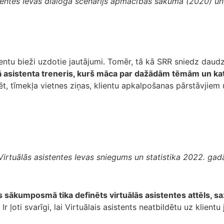
stentes Ievas dialoga scenārijs apmācības sākumā (2020) u
ientu bieži uzdotie jautājumi. Tomēr, tā kā SRR sniedz da
lā asistenta treneris, kurš māca par dažādām tēmām un ka
dēt, tīmekļa vietnes ziņas, klientu apkalpošanas pārstāvjie
Virtuālās asistentes Ievas sniegums un statistika 2022. gad
s sākumposmā tika definēts virtuālās asistentes attēls, sa
. Ir ļoti svarīgi, lai Virtuālais asistents neatbildētu uz kli