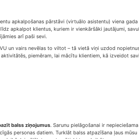
ientu apkalpošanas pārstāvi (virtuālo asistentu) viena gada 
alīdz apkalpot klientus, kuriem ir vienkāršāki jautājumi, sa
āmies arī paši sevi.
VU un vairs nevēlas to viltot – tā vietā viņi uzdod nopietnus
s aktivitātēs, piemēram, lai mācītu klientiem, kā izveidot sa
pazīt balss ziņojumus
. Sarunu pielāgošanai ir nepieciešama i
cīgās personas datiem. Turklāt balss atpazīšana ļaus mūsu k