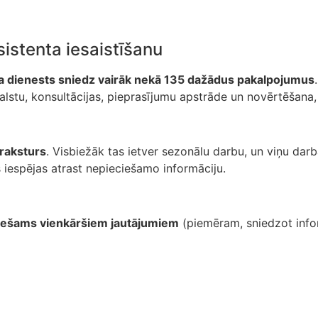
istenta iesaistīšanu
a dienests sniedz vairāk nekā 135 dažādus pakalpojumus
balstu, konsultācijas, pieprasījumu apstrāde un novērtēšana,
 raksturs
. Visbiežāk tas ietver sezonālu darbu, un viņu darb
s iespējas atrast nepieciešamo informāciju.
ciešams vienkāršiem jautājumiem
(piemēram, sniedzot infor