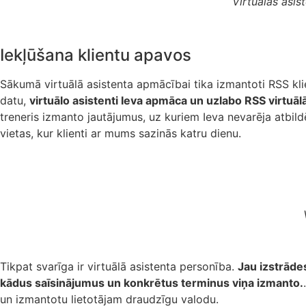
Virtuālās asi
Iekļūšana klientu apavos
Sākumā virtuālā asistenta apmācībai tika izmantoti RSS kl
datu,
virtuālo asistenti Ieva apmāca un uzlabo RSS virtuā
treneris izmanto jautājumus, uz kuriem Ieva nevarēja atbil
vietas, kur klienti ar mums sazinās katru dienu.
Tikpat svarīga ir virtuālā asistenta personība.
Jau izstrāde
kādus saīsinājumus un konkrētus terminus viņa izmanto.
un izmantotu lietotājam draudzīgu valodu.