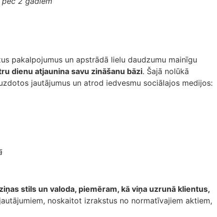
n pēc 2 gadiem
udzus pakalpojumus un apstrādā lielu daudzumu mainīgu
tru dienu atjaunina savu zināšanu bāzi
. Šajā nolūkā
m uzdotos jautājumus un atrod iedvesmu sociālajos medijos:
ā
ziņas stils un valoda, piemēram, kā viņa uzrunā klientus,
entu jautājumiem, noskaitot izrakstus no normatīvajiem aktiem,