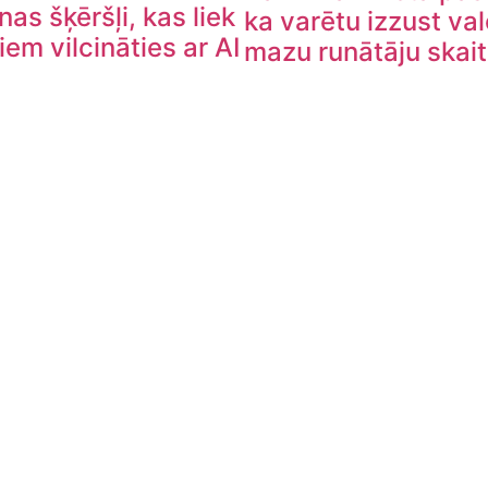
nas šķēršļi, kas liek
ka varētu izzust va
m vilcināties ar AI
mazu runātāju skai