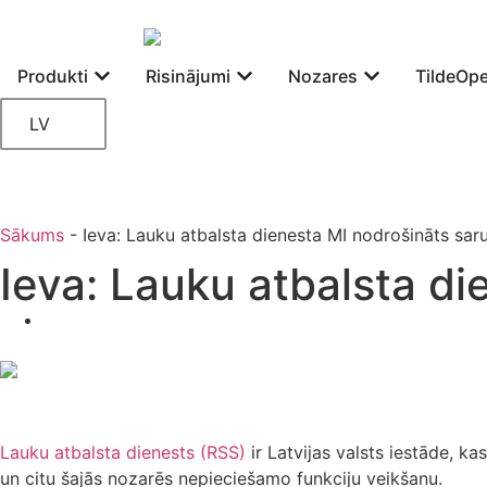
Produkti
Risinājumi
Nozares
TildeOp
LV
Sākums
-
Ieva: Lauku atbalsta dienesta MI nodrošināts sar
Ieva: Lauku atbalsta d
Lauku atbalsta dienests (RSS)
ir Latvijas valsts iestāde, k
un citu šajās nozarēs nepieciešamo funkciju veikšanu.