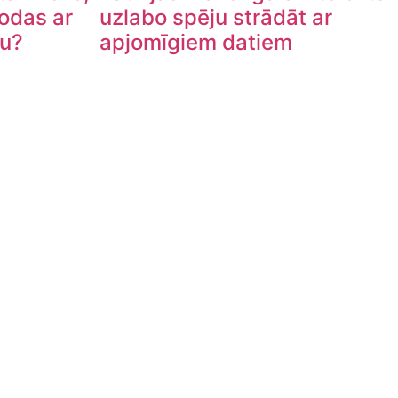
lodas ar
uzlabo spēju strādāt ar
tu?
apjomīgiem datiem