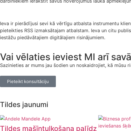
darbiniekiem ierakstīt savus novērojumus lauka apmeklējumu 
Ieva ir pierādījusi sevi kā vērtīgu atbalsta instrumentu klie
pieteikties RSS izmaksātajam atbalstam. Ieva un citu publisk
iestāžu piedāvātajiem digitālajiem risinājumiem.
Vai vēlaties ieviest MI arī sav
Sazinieties ar mums jau šodien un noskaidrojiet, kā mūsu r
Pieteikt konsultāciju
Tildes jaunumi
Tildes mašīntulkošana palīdz