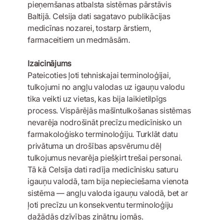
pieņemšanas atbalsta sistēmas pārstāvis
Baltijā. Celsija dati sagatavo publikācijas
medicīnas nozarei, tostarp ārstiem,
farmaceitiem un medmāsām.
Izaicinājums
Pateicoties ļoti tehniskajai terminoloģijai,
tulkojumi no angļu valodas uz igauņu valodu
tika veikti uz vietas, kas bija laikietilpīgs
process. Vispārējās mašīntulkošanas sistēmas
nevarēja nodrošināt precīzu medicīnisko un
farmakoloģisko terminoloģiju. Turklāt datu
privātuma un drošības apsvērumu dēļ
tulkojumus nevarēja piešķirt trešai personai.
Tā kā Celsija dati radīja medicīnisku saturu
igauņu valodā, tam bija nepieciešama vienota
sistēma — angļu valoda igauņu valodā, bet ar
ļoti precīzu un konsekventu terminoloģiju
dažādās dzīvības zinātņu jomās.