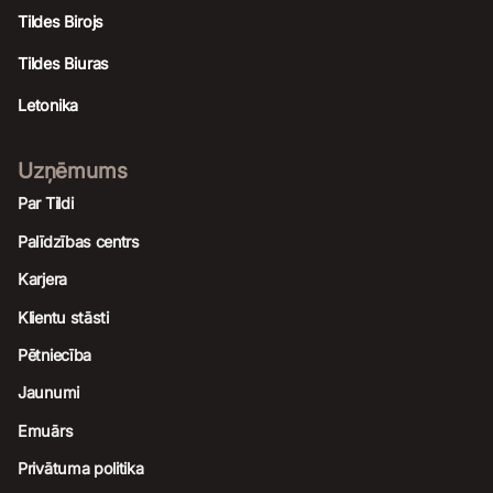
Tildes Birojs
Tildes Biuras
Letonika
Uzņēmums
Par Tildi
Palīdzības centrs
Karjera
Klientu stāsti
Pētniecība
Jaunumi
Emuārs
Privātuma politika