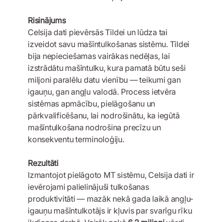
Risinājums
Celsija dati pievērsās Tildei un lūdza tai
izveidot savu mašīntulkošanas sistēmu. Tildei
bija nepieciešamas vairākas nedēļas, lai
izstrādātu mašīntulku, kura pamatā būtu seši
miljoni paralēlu datu vienību — teikumi gan
igauņu, gan angļu valodā. Process ietvēra
sistēmas apmācību, pielāgošanu un
pārkvalificēšanu, lai nodrošinātu, ka iegūtā
mašīntulkošana nodrošina precīzu un
konsekventu terminoloģiju.
Rezultāti
Izmantojot pielāgoto MT sistēmu, Celsija dati ir
ievērojami palielinājuši tulkošanas
produktivitāti — mazāk nekā gada laikā angļu-
igauņu mašīntulkotājs ir kļuvis par svarīgu rīku