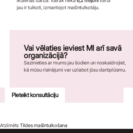
ikdienas darbā. Vairāk nekā
6,2 miljoni
vārdi
jau ir tulkoti, izmantojot mašīntulkotāju.
Vai vēlaties ieviest MI arī savā
organizācijā?
Sazinieties ar mums jau šodien un noskaidrojiet,
kā mūsu risinājumi var uzlabot jūsu darbplūsmu.
Pieteikt konsultāciju
Atzīmēts
Tildes mašīntulkošana