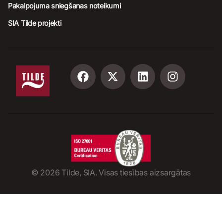
Pakalpojuma sniegšanas noteikumi
SIA Tilde projekti
©
2026
Tilde, SIA. Visas tiesības aizsargātas