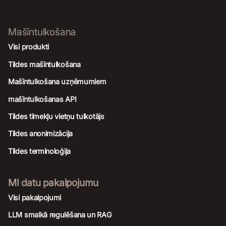
Mašīntulkošana
Visi produkti
Tildes mašīntulkošana
Mašīntulkošana uzņēmumiem
mašīntulkošanas API
Tildes tīmekļu vietņu tulkotājs
Tildes anonimizācija
Tildes terminoloģija
MI datu pakalpojumu
Visi pakalpojumi
LLM smalkā regulēšana un RAG