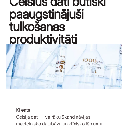
Celsius dati būtiski
paaugstinājuši
tulkošanas
produktivitāti
12 septembris, 2018
Klients
Celsija dati — vairāku Skandināvijas
medicīnisko datubāzu un klīnisko lēmumu