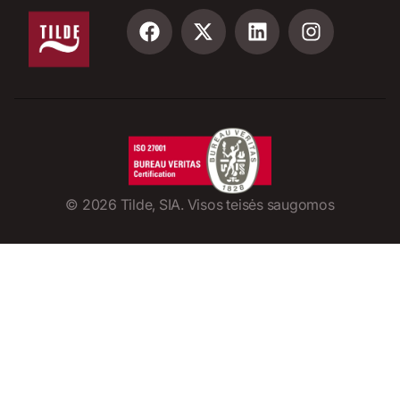
©
2026
Tilde, SIA. Visos teisės saugomos