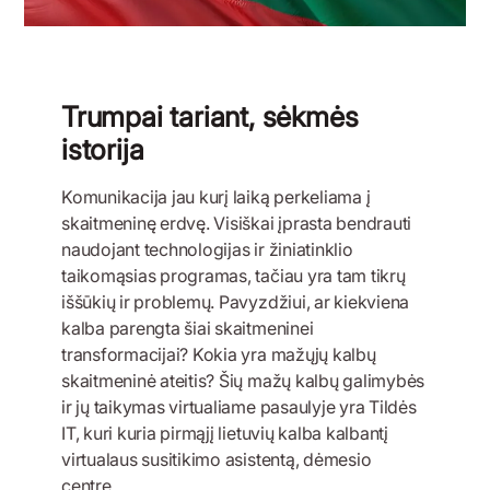
Trumpai tariant, sėkmės
istorija
Komunikacija jau kurį laiką perkeliama į
skaitmeninę erdvę. Visiškai įprasta bendrauti
naudojant technologijas ir žiniatinklio
taikomąsias programas, tačiau yra tam tikrų
iššūkių ir problemų. Pavyzdžiui, ar kiekviena
kalba parengta šiai skaitmeninei
transformacijai? Kokia yra mažųjų kalbų
skaitmeninė ateitis? Šių mažų kalbų galimybės
ir jų taikymas virtualiame pasaulyje yra Tildės
IT, kuri kuria pirmąjį lietuvių kalba kalbantį
virtualaus susitikimo asistentą, dėmesio
centre.