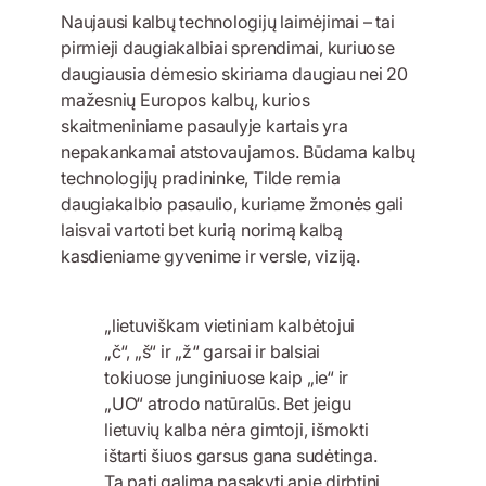
Naujausi kalbų technologijų laimėjimai – tai
pirmieji daugiakalbiai sprendimai, kuriuose
daugiausia dėmesio skiriama daugiau nei 20
mažesnių Europos kalbų, kurios
skaitmeniniame pasaulyje kartais yra
nepakankamai atstovaujamos. Būdama kalbų
technologijų pradininke, Tilde remia
daugiakalbio pasaulio, kuriame žmonės gali
laisvai vartoti bet kurią norimą kalbą
kasdieniame gyvenime ir versle, viziją.
„lietuviškam vietiniam kalbėtojui
„č“, „š“ ir „ž“ garsai ir balsiai
tokiuose junginiuose kaip „ie“ ir
„UO“ atrodo natūralūs. Bet jeigu
lietuvių kalba nėra gimtoji, išmokti
ištarti šiuos garsus gana sudėtinga.
Tą patį galima pasakyti apie dirbtinį