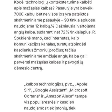
Kodėl technologijų kontekste turime kalbėti
apie mažąsias kalbas? Pasaulyje yra beveik
7000 kalbų, bet ne visos jos yra pateiktos
skaitmeniniame pasaulyje – 98 tinklalapiuose
naudojama 12 kalbų.% Dažniausiai vartojama
anglų kalba, sudaranti net 72% tinklalapius. R.
Špukienė mano, kad internetas, kaip
komunikacijos kanalas, turėtų atspindėti
kasdienius žmonių įpročius; tačiau
skaitmeniniame amžiuje anglų kalba gali
perversti mažąsias kalbas ir pavogti jų
dėmesio centrą.
„kalbos technologijos, pvz., „Apple
Siri“, „Google Assistant“, „Microsoft
Cortana“ ir „Amazon Alexa“, tampa
vis populiaresnės ir kasdien
naudojamos tiek įmonių, tiek