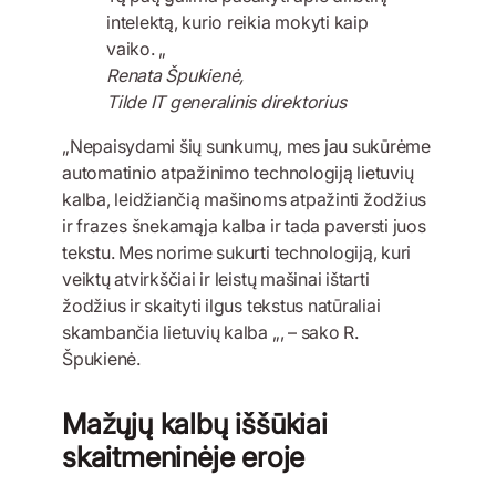
intelektą, kurio reikia mokyti kaip
vaiko. „
Renata Špukienė,
Tilde IT generalinis direktorius
„Nepaisydami šių sunkumų, mes jau sukūrėme
automatinio atpažinimo technologiją lietuvių
kalba, leidžiančią mašinoms atpažinti žodžius
ir frazes šnekamąja kalba ir tada paversti juos
tekstu. Mes norime sukurti technologiją, kuri
veiktų atvirkščiai ir leistų mašinai ištarti
žodžius ir skaityti ilgus tekstus natūraliai
skambančia lietuvių kalba „, – sako R.
Špukienė.
Mažųjų kalbų iššūkiai
skaitmeninėje eroje