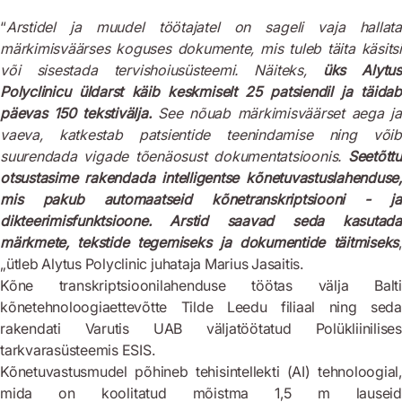
“
Arstidel ja muudel töötajatel on sageli vaja hallata
märkimisväärses koguses dokumente, mis tuleb täita käsitsi
või sisestada tervishoiusüsteemi. Näiteks,
üks Alytus
Polyclinicu üldarst käib keskmiselt 25 patsiendil ja täidab
päevas 150 tekstivälja.
See nõuab märkimisväärset aega ja
vaeva, katkestab patsientide teenindamise ning võib
suurendada vigade tõenäosust dokumentatsioonis.
Seetõttu
otsustasime rakendada intelligentse kõnetuvastuslahenduse,
mis pakub automaatseid kõnetranskriptsiooni - ja
dikteerimisfunktsioone. Arstid saavad seda kasutada
märkmete, tekstide tegemiseks ja dokumentide täitmiseks
,
„ütleb Alytus Polyclinic juhataja Marius Jasaitis.
Kõne transkriptsioonilahenduse töötas välja Balti
kõnetehnoloogiaettevõtte Tilde Leedu filiaal ning seda
rakendati Varutis UAB väljatöötatud Polükliinilises
tarkvarasüsteemis ESIS.
Kõnetuvastusmudel põhineb tehisintellekti (AI) tehnoloogial,
mida on koolitatud mõistma 1,5 m lauseid