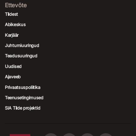
Ettevõte
Tildest
Abikeskus
Karjäär
Juhtumiuuringud
Teadusuuringud
Uudised
Ajaveeb
Privaatsuspoliitika
Teenusetingimused
SIA Tilde projektid