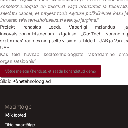
kõnetehnoloogiad on täielikult välja arendatud ja toimivad;
seetõttu usume, et projekt toob Alytuse polikliinikule kasu ja
innustab teisi tervishoiuasutusi eeskuju järgima.
”
Projekti rahastas Leedu Vabariigi majandus- ja
innovatsiooniministeerium algatuse „GovTech sprendimų
skatinimas“ raames ning selle viisid ellu Tilde IT UAB ja Varutis
UAB.
Kas teid huvitab keeletehnoloogiate rakendamine oma
organisatsioonis?
Võtke meiega ühendust, et saada kohandatud demo
Sildid
Kõnetehnoloogiad
Masintõlge
Kõik tooted
Tilde masintõlge