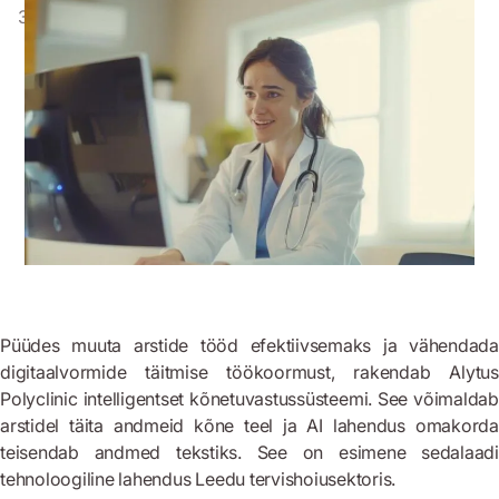
3. aprill 2024
Püüdes muuta arstide tööd efektiivsemaks ja vähendada
digitaalvormide täitmise töökoormust, rakendab Alytus
Polyclinic intelligentset kõnetuvastussüsteemi. See võimaldab
arstidel täita andmeid kõne teel ja AI lahendus omakorda
teisendab andmed tekstiks. See on esimene sedalaadi
tehnoloogiline lahendus Leedu tervishoiusektoris.