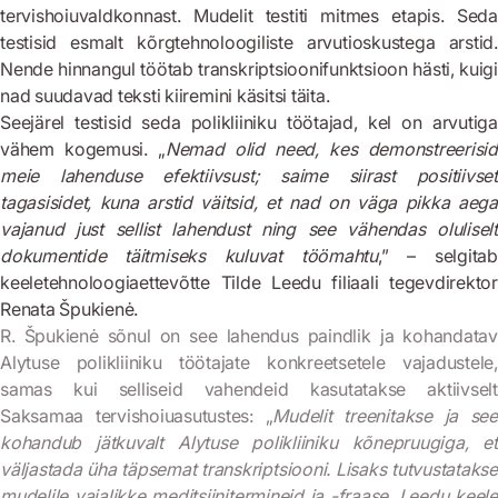
tervishoiuvaldkonnast. Mudelit testiti mitmes etapis. Seda
testisid esmalt kõrgtehnoloogiliste arvutioskustega arstid.
Nende hinnangul töötab transkriptsioonifunktsioon hästi, kuigi
nad suudavad teksti kiiremini käsitsi täita.
Seejärel testisid seda polikliiniku töötajad, kel on arvutiga
vähem kogemusi. „
Nemad olid need, kes demonstreerisid
meie lahenduse efektiivsust; saime siirast positiivset
tagasisidet, kuna arstid väitsid, et nad on väga pikka aega
vajanud just sellist lahendust ning see vähendas oluliselt
dokumentide täitmiseks kuluvat töömahtu
,” – selgitab
keeletehnoloogiaettevõtte Tilde Leedu filiaali tegevdirektor
Renata Špukienė.
R. Špukienė sõnul on see lahendus paindlik ja kohandatav
Alytuse polikliiniku töötajate konkreetsetele vajadustele,
samas kui selliseid vahendeid kasutatakse aktiivselt
Saksamaa tervishoiuasutustes: „
Mudelit treenitakse ja se
kohandub jätkuvalt Alytuse polikliiniku kõnepruugiga, et
väljastada üha täpsemat transkriptsiooni. Lisaks tutvustatakse
mudelile vajalikke meditsiinitermineid ja -fraase. Leedu keele