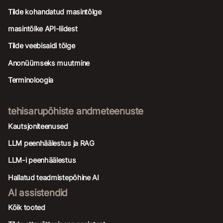
Tilde kohandatud masintõlge
masintõlke API-liidest
Tilde veebisaidi tõlge
Anonüümseks muutmine
Terminoloogia
tehisarupõhiste andmeteenuste
Kautsjoniteenused
LLM peenhäälestus ja RAG
LLM-i peenhäälestus
Hallatud teadmistepõhine AI
AI assistendid
Kõik tooted