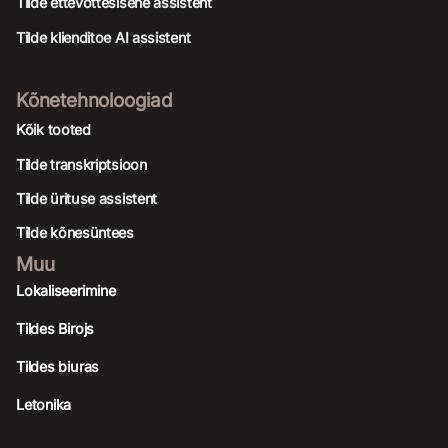
Tilde ettevõttesisene assistent
Tilde klienditoe AI assistent
Kõnetehnoloogiad
Kõik tooted
Tilde transkriptsioon
Tilde ürituse assistent
Tilde kõnesüntees
Muu
Lokaliseerimine
Tildes Birojs
Tildes biuras
Letonika